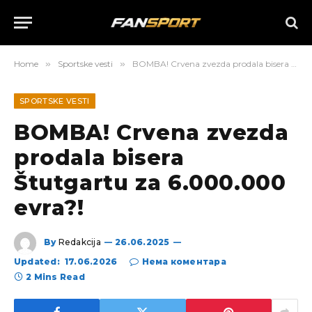
Home
»
Sportske vesti
»
BOMBA! Crvena zvezda prodala bisera Štutgartu za 6.000.000 evra?!
SPORTSKE VESTI
BOMBA! Crvena zvezda
prodala bisera
Štutgartu za 6.000.000
evra?!
By
Redakcija
26.06.2025
Updated:
17.06.2026
Нема коментара
2 Mins Read