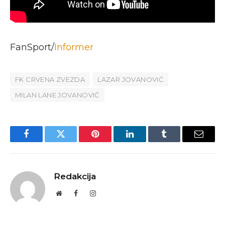
FanSport/
Informer
FK CRVENA ZVEZDA
LAZAR JOVANOVIĆ
MILAN LANE JOVANOVIĆ
Facebook
Twitter
Pinterest
LinkedIn
Tumblr
Email
Redakcija
Website
Facebook
Instagram