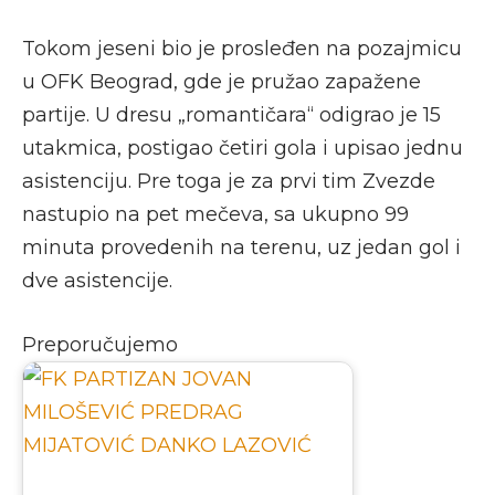
Tokom jeseni bio je prosleđen na pozajmicu
u OFK Beograd, gde je pružao zapažene
partije. U dresu „romantičara“ odigrao je 15
utakmica, postigao četiri gola i upisao jednu
asistenciju. Pre toga je za prvi tim Zvezde
nastupio na pet mečeva, sa ukupno 99
minuta provedenih na terenu, uz jedan gol i
dve asistencije.
Preporučujemo