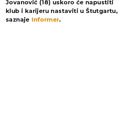
Jovanović (18) uskoro će napustiti
klub i karijeru nastaviti u Štutgartu,
saznaje
Informer
.