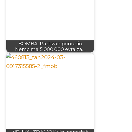
BOMBA: Partizan ponudio
Nemcima 5.000.000 evra za…
VELIKA IZDAJA? Krilni napadač