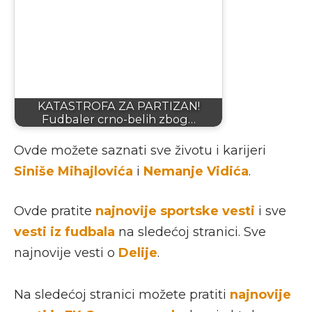
KATASTROFA ZA PARTIZAN!
Fudbaler crno-belih zbog…
Ovde možete saznati sve životu i karijeri
Siniše Mihajlovića
i
Nemanje Vidića
.
Ovde pratite
najnovije sportske vesti
i sve
vesti iz fudbala
na sledećoj stranici. Sve
najnovije vesti o
Delije
.
Na sledećoj stranici možete pratiti
najnovije