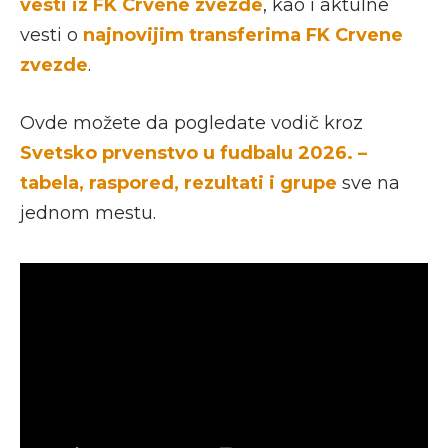
vesti iz FK Crvene zvezde
, kao i aktulne
vesti o
najnovijim transferima FK Crvene
zvezde
.
Ovde možete da pogledate vodič kroz
Svetsko prvenstvo u fudbalu 2026. –
tabela, raspored, rezultati i grupe
sve na
jednom mestu.