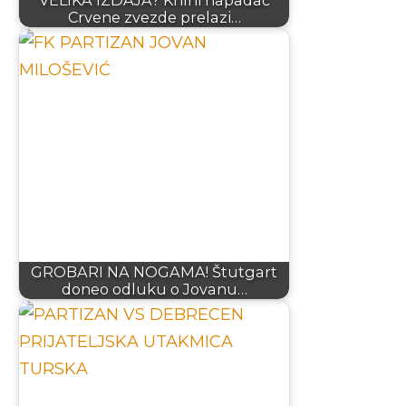
Crvene zvezde prelazi…
GROBARI NA NOGAMA! Štutgart
doneo odluku o Jovanu…