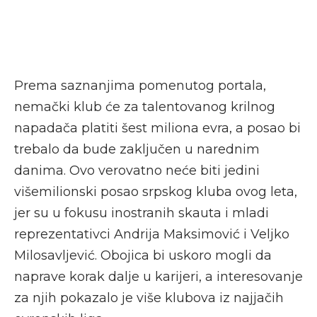
Prema saznanjima pomenutog portala,
nemački klub će za talentovanog krilnog
napadača platiti šest miliona evra, a posao bi
trebalo da bude zaključen u narednim
danima. Ovo verovatno neće biti jedini
višemilionski posao srpskog kluba ovog leta,
jer su u fokusu inostranih skauta i mladi
reprezentativci Andrija Maksimović i Veljko
Milosavljević. Obojica bi uskoro mogli da
naprave korak dalje u karijeri, a interesovanje
za njih pokazalo je više klubova iz najjačih