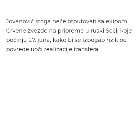
Jovanović stoga neće otputovati sa ekipom
Crvene zvezde na pripreme u ruski Soči, koje
počinju 27. juna, kako bi se izbegao rizik od
povrede uoči realizacije transfera.