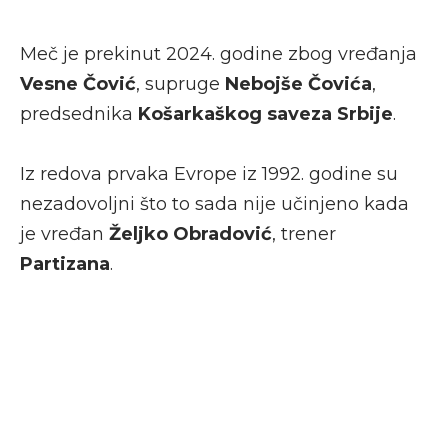
Meč je prekinut 2024. godine zbog vređanja
Vesne Čović
, supruge
Nebojše Čovića
,
predsednika
Košarkaškog saveza Srbije
.
Iz redova prvaka Evrope iz 1992. godine su
nezadovoljni što to sada nije učinjeno kada
je vređan
Željko Obradović
, trener
Partizana
.