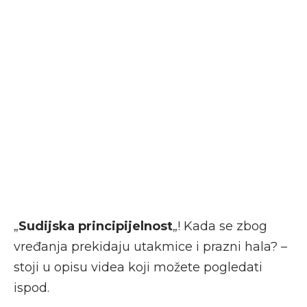
„
Sudijska principijelnost
„! Kada se zbog
vređanja prekidaju utakmice i prazni hala? –
stoji u opisu videa koji možete pogledati
ispod.