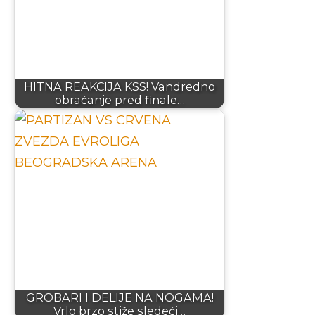
HITNA REAKCIJA KSS! Vandredno
obraćanje pred finale…
GROBARI I DELIJE NA NOGAMA!
Vrlo brzo stiže sledeći…