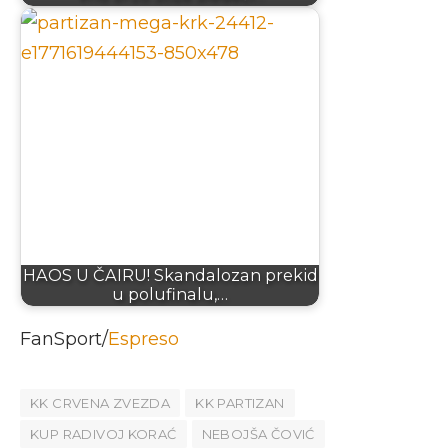
HAOS U ČAIRU! Skandalozan prekid
u polufinalu,…
FanSport/
Espreso
KK CRVENA ZVEZDA
KK PARTIZAN
KUP RADIVOJ KORAĆ
NEBOJŠA ČOVIĆ