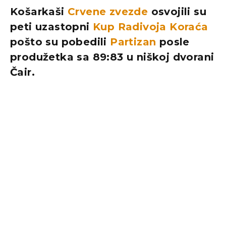
Košarkaši
Crvene zvezde
osvojili su
peti uzastopni
Kup Radivoja Koraća
pošto su pobedili
Partizan
posle
produžetka sa 89:83 u niškoj dvorani
Čair.