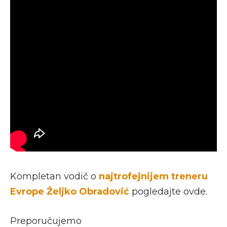
Kompletan vodič o
najtrofejnijem treneru
Evrope Željko Obradović
pogledajte ovde.
Preporučujemo