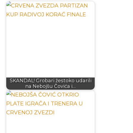
SKANDAL! Grobari žestoko udarili
na Nebojšu Čovića i…