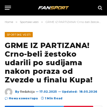
Home
»
Sportske vesti
»
GRME IZ PARTIZANA! Crno-beli žestoko udarili po sudijama nakon poraza od Zvezde u finalu Kupa!
SPORTSKE VESTI
GRME IZ PARTIZANA!
Crno-beli žestoko
udarili po sudijama
nakon poraza od
Zvezde u finalu Kupa!
By
Redakcija
17.02.2025
Updated:
18.05.2026
Нема коментара
1 Min Read