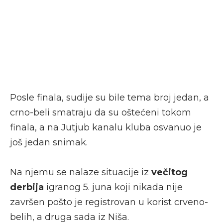
Posle finala, sudije su bile tema broj jedan, a
crno-beli smatraju da su oštećeni tokom
finala, a na Jutjub kanalu kluba osvanuo je
još jedan snimak.
Na njemu se nalaze situacije iz
večitog
derbija
igranog 5. juna koji nikada nije
završen pošto je registrovan u korist crveno-
belih, a druga sada iz Niša.