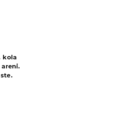
 kola
 areni.
ste.