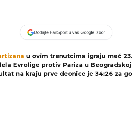
Dodajte FanSport u vaš Google izbor
artizana
u ovim trenutcima igraju meč 23.
ela Evrolige protiv Pariza u Beogradskoj
ultat na kraju prve deonice je 34:26 za go