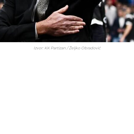
Izvor: KK Partizan / Željko Obradović