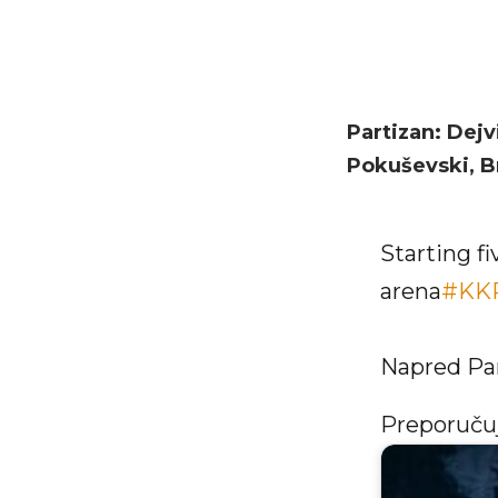
Partizan: Dejv
Pokuševski, Br
Starting fi
arena
#KKP
Napred Par
Preporuč