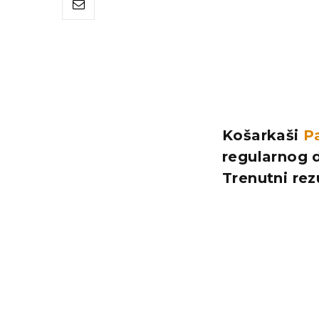
Košarkaši
P
regularnog d
Trenutni rez