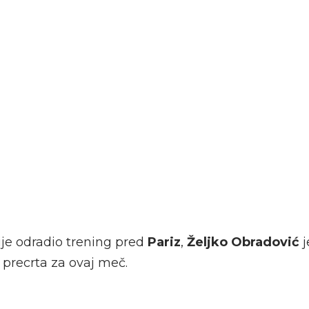
ije odradio trening pred
Pariz
,
Željko Obradović
j
a
precrta za ovaj meč.