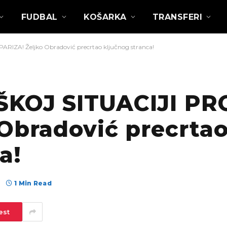
FUDBAL
KOŠARKA
TRANSFERI
RIZA! Željko Obradović precrtao ključnog stranca!
ŠKOJ SITUACIJI PR
Obradović precrta
a!
1 Min Read
est