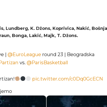
is, Lundberg, K. Džons, Koprivica, Nakić, Bošnj
aun, Bonga, Lakić, Majk, T. Džons.
ve |
@EuroLeague
round 23 | Beogradska
artizan
vs.
@ParisBasketball
tizan!
pic.twitter.com/c0Dq0GcECN
ujemo