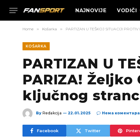
NAJNOVIJE
VODIČI
Home
»
Košarka
»
PARTIZAN U TEŠKOJ SITUACIJI PROTIV PA
KOŠARKA
PARTIZAN U TE
PARIZA! Željko 
ključnog stranc
By
Redakcija
22.01.2025
Нема коментара
Facebook
Twitter
Pinter