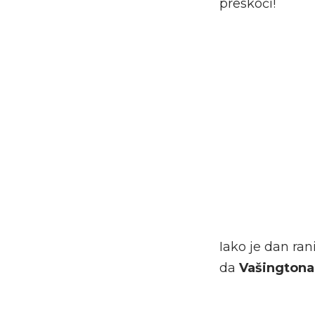
preskoči!
Iako je dan ran
da
Vašington