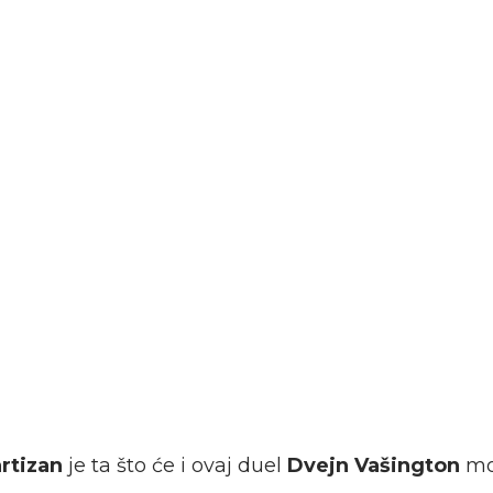
rtizan
je ta što će i ovaj duel
Dvejn Vašington
mo