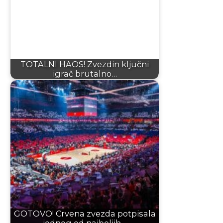
TOTALNI HAOS! Zvezdin ključni
igrač brutalno…
GOTOVO! Crvena zvezda potpisala
jednog od najboljih…