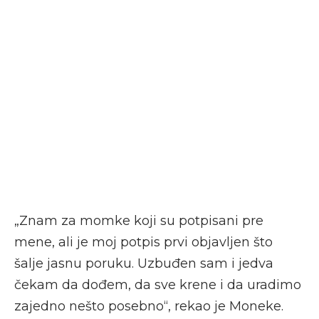
„Znam za momke koji su potpisani pre
mene, ali je moj potpis prvi objavljen što
šalje jasnu poruku. Uzbuđen sam i jedva
čekam da dođem, da sve krene i da uradimo
zajedno nešto posebno“, rekao je Moneke.