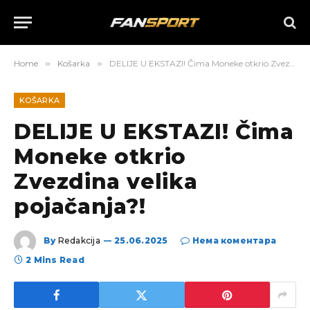
Home
»
Košarka
»
DELIJE U EKSTAZI! Čima Moneke otkrio Zvezdina velika pojačanja?!
KOŠARKA
DELIJE U EKSTAZI! Čima
Moneke otkrio
Zvezdina velika
pojačanja?!
By
Redakcija
25.06.2025
Нема коментара
2 Mins Read