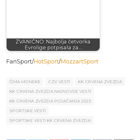
ZVANIČNO: Najbolja četvorka
Evrolige potpisala za…
FanSport/
HotSport
/
MozzartSport
ČIMA MONEKE
CZV VESTI
KK CRVENA ZVEZDA
KK CRVENA ZVEZDA NAJNOVIJE VESTI
KK CRVENA ZVEZDA POJAČANJA 2025
SPORTSKE VESTI
SPORTSKE VESTI KK CRVENA ZVEZDA