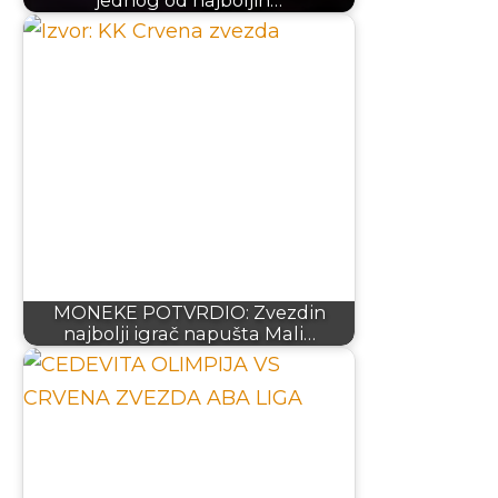
MONEKE POTVRDIO: Zvezdin
najbolji igrač napušta Mali…