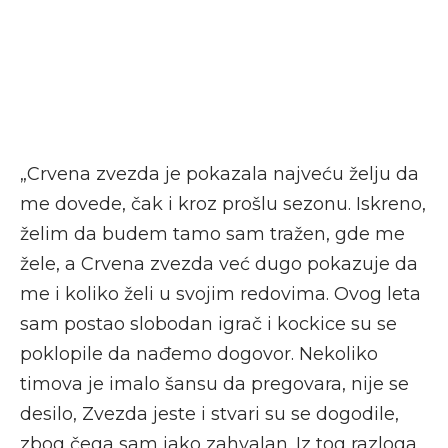
„Crvena zvezda je pokazala najveću želju da
me dovede, čak i kroz prošlu sezonu. Iskreno,
želim da budem tamo sam tražen, gde me
žele, a Crvena zvezda već dugo pokazuje da
me i koliko želi u svojim redovima. Ovog leta
sam postao slobodan igrač i kockice su se
poklopile da nađemo dogovor. Nekoliko
timova je imalo šansu da pregovara, nije se
desilo, Zvezda jeste i stvari su se dogodile,
zbog čega sam jako zahvalan. Iz tog razloga