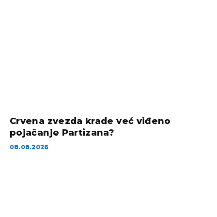
Crvena zvezda krade već viđeno
pojačanje Partizana?
08.08.2026