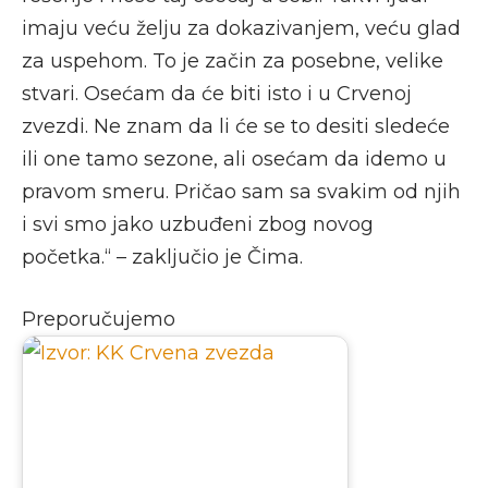
imaju veću želju za dokazivanjem, veću glad
za uspehom. To je začin za posebne, velike
stvari. Osećam da će biti isto i u Crvenoj
zvezdi. Ne znam da li će se to desiti sledeće
ili one tamo sezone, ali osećam da idemo u
pravom smeru. Pričao sam sa svakim od njih
i svi smo jako uzbuđeni zbog novog
početka.“ – zaključio je Čima.
Preporučujemo