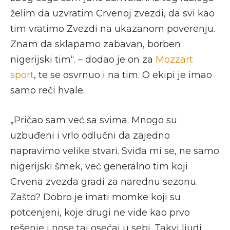
želim da uzvratim Crvenoj zvezdi, da svi kao
tim vratimo Zvezdi na ukazanom poverenju.
Znam da sklapamo zabavan, borben
nigerijski tim“. – dodao je on za
Mozzart
sport
, te se osvrnuo i na tim. O ekipi je imao
samo reči hvale.
„Pričao sam već sa svima. Mnogo su
uzbuđeni i vrlo odlučni da zajedno
napravimo velike stvari. Sviđa mi se, ne samo
nigerijski šmek, već generalno tim koji
Crvena zvezda gradi za narednu sezonu.
Zašto? Dobro je imati momke koji su
potcenjeni, koje drugi ne vide kao prvo
rešenje i nose taj osećaj u sebi. Takvi ljudi