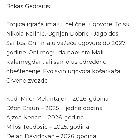
Rokas Gedraitis.
Trojica igrača imaju “čelične” ugovore. To su
Nikola Kalinić, Ognjen Dobrić i Jago dos
Santos. Oni imaju važeće ugovore do 2027.
godine. Oni mogu da napuste Mali
Kalemegdan, ali samo uz određeno
obeštećenje. Evo svih ugovora košarkaša
Crvene zvezde:
Kodi Miler Mekintajer – 2026. gdoina
Džon Braun – 2025 + jedna godina
Ajzea Kenan – 2026. godina
Miloš Teodosić – 2025. godina
Dejan Davidovac – 2026. godina