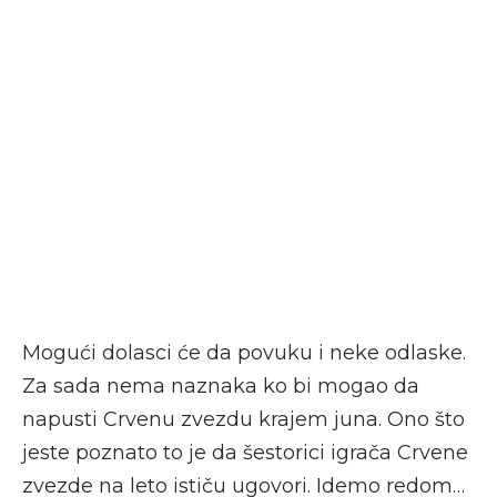
Mogući dolasci će da povuku i neke odlaske.
Za sada nema naznaka ko bi mogao da
napusti Crvenu zvezdu krajem juna. Ono što
jeste poznato to je da šestorici igrača Crvene
zvezde na leto ističu ugovori. Idemo redom…