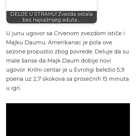
DELIJE U STRAHU! Zvezda ostala
bez najvažnijeg aduta…
U junu ugovor sa Crvenom zvezdom ističe i
Majku Daumu. Amerikanac je pola ove
sezone propustio zbog povrede. Deluje da su
male šanse da Majk Daum dobije novi
ugovor. Krilni centar je u Evroligi beležio 5,9
poena uz 2,7 skokova sa prosečnih 15 minuta
u igri.