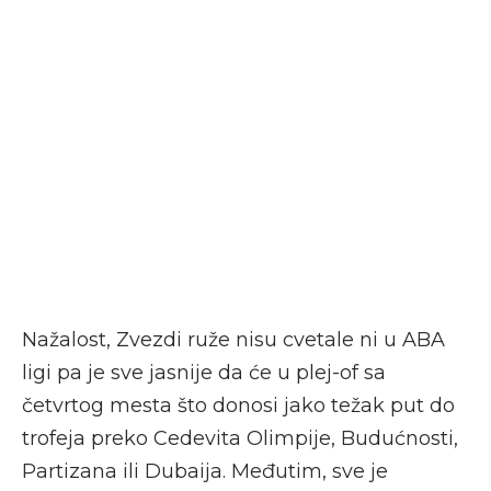
Nažalost, Zvezdi ruže nisu cvetale ni u ABA
ligi pa je sve jasnije da će u plej-of sa
četvrtog mesta što donosi jako težak put do
trofeja preko Cedevita Olimpije, Budućnosti,
Partizana ili Dubaija. Međutim, sve je