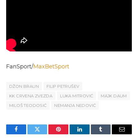
FanSport/
MaxBetSport
DŽON BRAUN
FILIP PETRUŠEV
KK CRVENA ZVEZDA
LUKA MITROVIĆ
MAJK DAUM
MILOŠ TEODOSIĆ
NEMANJA NEDOVIĆ
Facebook
Twitter
Pinterest
LinkedIn
Tumblr
Email