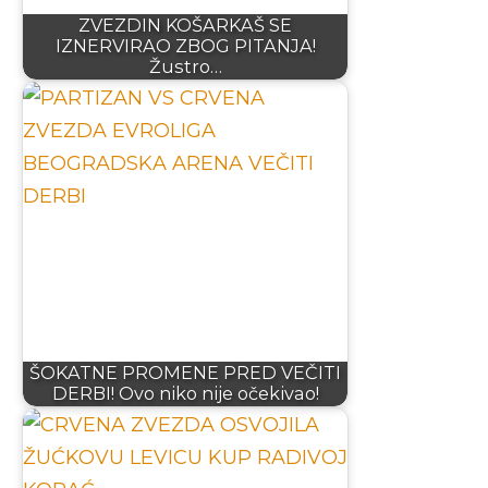
ZVEZDIN KOŠARKAŠ SE
IZNERVIRAO ZBOG PITANJA!
Žustro…
ŠOKATNE PROMENE PRED VEČITI
DERBI! Ovo niko nije očekivao!