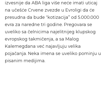
izvesnije da ABA liga više neće imati uticaj
na učešće Crvene zvezde u Evroligi da će
presudna da bude “kotizacija” od 5.000.000
evra za naredne tri godine. Pregovara se
uveliko sa čelnicima najelitnijeg klupskog
evropskog takmičenja, a sa Malog
Kalemegdana već najavljuju velika
pojačanja. Neka imena se uveliko pominju u
pisanim medijima.