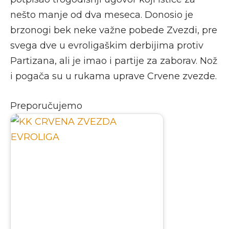
nešto manje od dva meseca. Donosio je
brzonogi bek neke važne pobede Zvezdi, pre
svega dve u evroligaškim derbijima protiv
Partizana, ali je imao i partije za zaborav. Nož
i pogača su u rukama uprave Crvene zvezde.
Preporučujemo