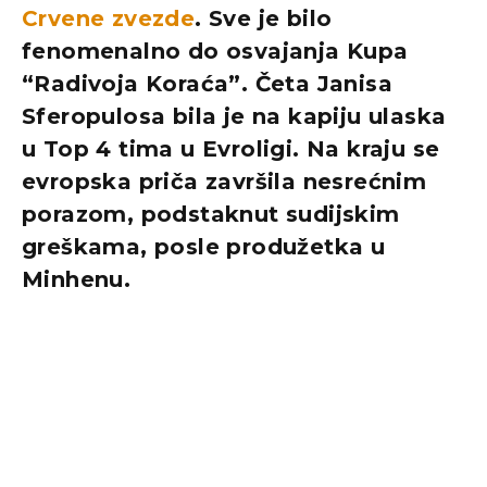
Crvene zvezde
. Sve je bilo
fenomenalno do osvajanja Kupa
“Radivoja Koraća”. Četa Janisa
Sferopulosa bila je na kapiju ulaska
u Top 4 tima u Evroligi. Na kraju se
evropska priča završila nesrećnim
porazom, podstaknut sudijskim
greškama, posle produžetka u
Minhenu.