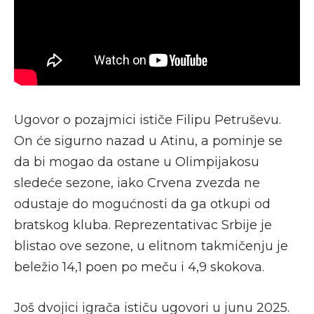
Ugovor o pozajmici ističe Filipu Petruševu.
On će sigurno nazad u Atinu, a pominje se
da bi mogao da ostane u Olimpijakosu
sledeće sezone, iako Crvena zvezda ne
odustaje do mogućnosti da ga otkupi od
bratskog kluba. Reprezentativac Srbije je
blistao ove sezone, u elitnom takmičenju je
beležio 14,1 poen po meču i 4,9 skokova.
Još dvojici igrača ističu ugovori u junu 2025.