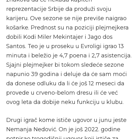
reprezentacije Srbije da produži svoju
karijeru. Ove sezone se nije previše naigrao
košarke. Prednost su na poziciji plejmejkera
dobili Kodi Miler Mekintajer i Jago dos
Santos. Teo je u proseku u Evroligi igrao 13
minuta i beležio je 4,7 poena i 2,7 asistencija.
Sjajni plejmejker bi tokom sledeće sezone
napunio 39 godina i deluje da će sam moći
da donese odluku da li će još 12 meseci da
provede u crveno-belom dresu ili će već
ovog leta da dobije neku funkciju u klubu.
Drugi igrač kome ističe ugovor u junu jeste
Nemanja Nedović. On je još 2022. godine
potpisao trogodišnji ugovor koji ističe za