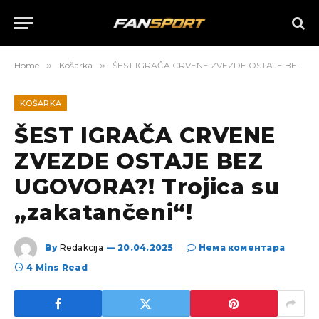
Home
»
Košarka
»
ŠEST IGRAČA CRVENE ZVEZDE OSTAJE BEZ UGOVORA?! Trojica su „zakatančeni“!
KOŠARKA
ŠEST IGRAČA CRVENE
ZVEZDE OSTAJE BEZ
UGOVORA?! Trojica su
„zakatančeni“!
By
Redakcija
20.04.2025
Нема коментара
4 Mins Read