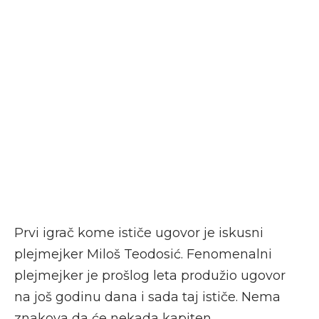
Prvi igrač kome ističe ugovor je iskusni
plejmejker Miloš Teodosić. Fenomenalni
plejmejker je prošlog leta produžio ugovor
na još godinu dana i sada taj ističe. Nema
znakova da će nekada kapiten