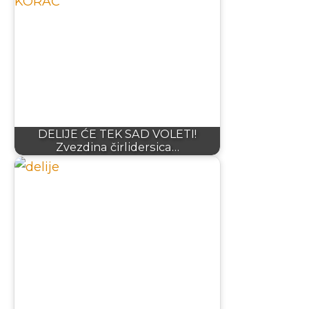
DELIJE ĆE TEK SAD VOLETI!
Zvezdina čirlidersica…