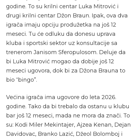
godine. To su krilni centar Luka Mitrović i
drugi krilni centar Džon Braun. Ipak, ova dva
igrača imaju opciju produžetka na još 12
meseci. Tu će odluku da donesu uprava
kluba i sportski sektor uz konsultacije sa
trenerom Janisom Sferopulosom. Deluje da
bi Luka Mitrović mogao da dobije još 12
meseci ugovora, dok bi za Džona Brauna to
bio “bingo”.
Većina igrača ima ugovore do leta 2026.
godine. Tako da bi trebalo da ostanu u klubu
bar još 12 meseci, mada ne mora da znači. To
su: Kodi Miler Mekintajer, Ajzea Kenan, Dejan
Davidovac, Branko Lazić, Džeol Bolomboj i