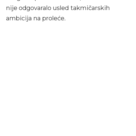
nije odgovaralo usled takmičarskih
ambicija na proleće.