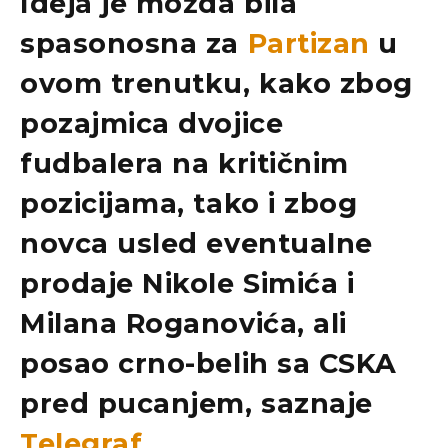
Ideja je možda bila
spasonosna za
Partizan
u
ovom trenutku, kako zbog
pozajmica dvojice
fudbalera na kritičnim
pozicijama, tako i zbog
novca usled eventualne
prodaje Nikole Simića i
Milana Roganovića, ali
posao crno-belih sa CSKA
pred pucanjem, saznaje
Telegraf
.