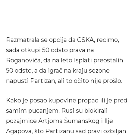
Razmatrala se opcija da CSKA, recimo,
sada otkupi 50 odsto prava na
Roganovića, da na leto isplati preostalih
50 odsto, a da igrač na kraju sezone
napusti Partizan, ali to očito nije prošlo.
Kako je posao kupovine propao ili je pred
samim pucanjem, Rusi su blokirali
pozajmice Artjoma Šumanskog i Ilje
Agapova, što Partizanu sad pravi ozbiljan