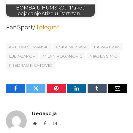
BOMBA U HUMSKOJ! 'Paket'
pojačanje stiže u Partizan…
FanSport/
Telegraf
ARTJOM ŠUMANSKI
CSKA MOSKVA
FK PARTIZAN
ILJE AGAPOV
MILAN ROGANOVIĆ
NIKOLA SIMIĆ
PREDRAG MIJATOVIĆ
Facebook
Twitter
Pinterest
LinkedIn
Tumblr
Email
Redakcija
Website
Facebook
Instagram