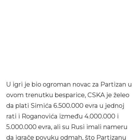
U igri je bio ogroman novac za Partizan u
ovom trenutku besparice, CSKA je želeo
da plati Simića 6.500.000 evra u jednoj
rati i Roganovića između 4.000.000 i
5.000.000 evra, ali su Rusi imali nameru
da igrače povuku odmah, što Partizanu