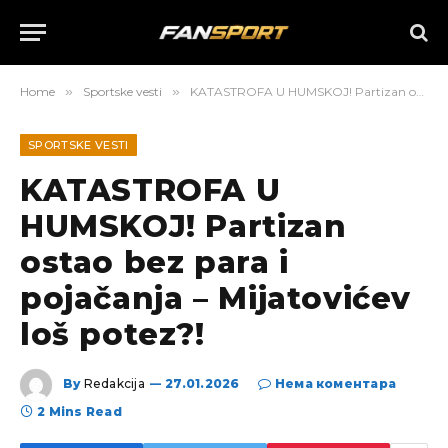
Home
»
Sportske vesti
»
KATASTROFA U HUMSKOJ! Partizan ostao bez para i pojačanja – Mijatovićev loš potez?!
SPORTSKE VESTI
KATASTROFA U
HUMSKOJ! Partizan
ostao bez para i
pojačanja – Mijatovićev
loš potez?!
By
Redakcija
27.01.2026
Нема коментара
2 Mins Read