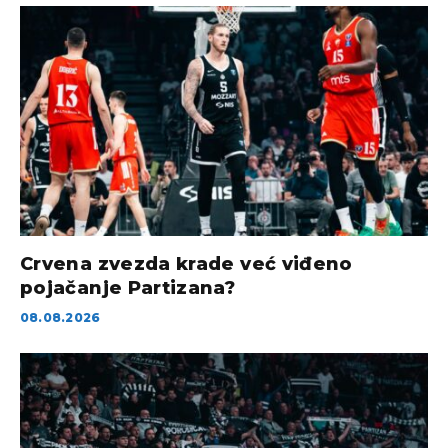
Crvena zvezda krade već viđeno
pojačanje Partizana?
08.08.2026