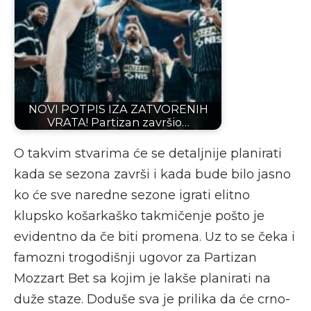
NOVI POTPIS IZA ZATVORENIH
VRATA! Partizan završio…
O takvim stvarima će se detaljnije planirati
kada se sezona završi i kada bude bilo jasno
ko će sve naredne sezone igrati elitno
klupsko košarkaško takmičenje pošto je
evidentno da če biti promena. Uz to se čeka i
famozni trogodišnji ugovor za Partizan
Mozzart Bet sa kojim je lakše planirati na
duže staze. Doduše sva je prilika da će crno-