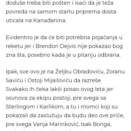
doduše treba biti pošten i isaći da je teža
povreda na samom startu priprema dosta
uticala na Kanađanina.
Evidentno je da će biti potrebna pojačanja u
reketu jer i Brendon Dejvis nije pokazao bog
zna šta, posebno kada je u pitanju odbrana.
Ipak, sve ovo je na Željku Obradoviću, Zoranu
Saviću i Ostoji Mijailoviću da razreše.
Svakako ih čeka lakši posao ovog leta jer
osvnova za ekipu postoji, pre svega sa
Sterlingom i Karlikom, a tu i momci koji su
pokazali da zaslužuju da budu deo ove priče,
pre svega Vanja Marinković, Isak Bonga,