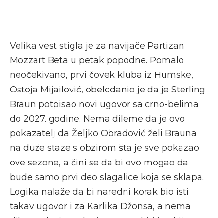
Velika vest stigla je za navijače Partizan
Mozzart Beta u petak popodne. Pomalo
neočekivano, prvi čovek kluba iz Humske,
Ostoja Mijailović, obelodanio je da je Sterling
Braun potpisao novi ugovor sa crno-belima
do 2027. godine. Nema dileme da je ovo
pokazatelj da Željko Obradović želi Brauna
na duže staze s obzirom šta je sve pokazao
ove sezone, a čini se da bi ovo mogao da
bude samo prvi deo slagalice koja se sklapa.
Logika nalaže da bi naredni korak bio isti
takav ugovor i za Karlika Džonsa, a nema