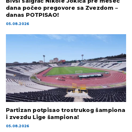
Bivši saigrač Nikole Jokića pre mesec
dana počeo pregovore sa Zvezdom –
danas POTPISAO!
05.08.2026
Partizan potpisao trostrukog šampiona
i zvezdu Lige šampiona!
05.08.2026