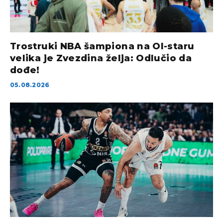
Trostruki NBA šampiona na Ol-staru
velika je Zvezdina želja: Odlučio da
dođe!
05.08.2026