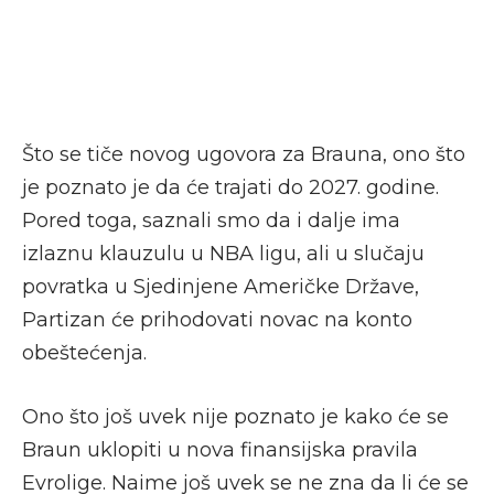
Što se tiče novog ugovora za Brauna, ono što
je poznato je da će trajati do 2027. godine.
Pored toga, saznali smo da i dalje ima
izlaznu klauzulu u NBA ligu, ali u slučaju
povratka u Sjedinjene Američke Države,
Partizan će prihodovati novac na konto
obeštećenja.
Ono što još uvek nije poznato je kako će se
Braun uklopiti u nova finansijska pravila
Evrolige. Naime još uvek se ne zna da li će se