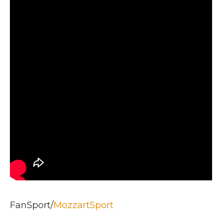
FanSport/
MozzartSport