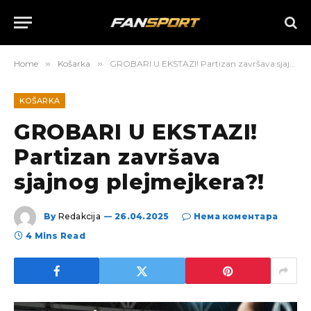
Home
»
Košarka
»
GROBARI U EKSTAZI! Partizan završava sjajnog plejmejkera?!
KOŠARKA
GROBARI U EKSTAZI!
Partizan završava
sjajnog plejmejkera?!
By
Redakcija
26.04.2025
Нема коментара
4 Mins Read