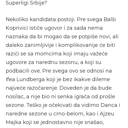
Superligi Srbije?
Nekoliko kandidata postoji. Pre svega Balši
Koprivici ističe ugovor i za sada nema
naznaka da bi mogao da se potpiše novi, ali
daleko zanimljivije i komplikovanije će biti
razići se sa momcima koji imaju važeće
ugovore za narednu sezonu, a koji su
podbacili ove. Pre svega ovo se odnosi na
Ifea Lundberga koji je bez ikakve dileme
najveće razočarenje. Doveden je da bude
nosilac, a nije bio ni senka igrača od prošle
sezone. Teško je očekivati da vidimo Danca i
naredne sezone u crno-belom, kao i Ajzeu
Majka koji se jednostavno nije snašao,