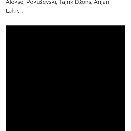
Aleksej Pokuševski, Tajrik Džons, Arijan
Lakić…