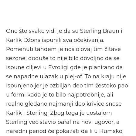
Ono što svako vidi je da su Sterling Braun i
Karlik Džons ispunili sva očekivanja.
Pomenuti tandem je nosio ovaj tim čitave
sezone, doduše to nije bilo dovoljno da se
ispune ciljevi u Evroligi gde je planirano da
se napadne ulazak u plej-of. To na kraju nije
ispunjeno jer je ozbiljan deo tim žestoko pao
u formi kada je to bilo najpotrebnije, ali
realno gledano najmanji deo krivice snose
Karlik i Sterling. Zbog toga je uostalom
Sterling već stavio paraf na novi ugovor, a
naredni period će pokazati da li u Humskoj