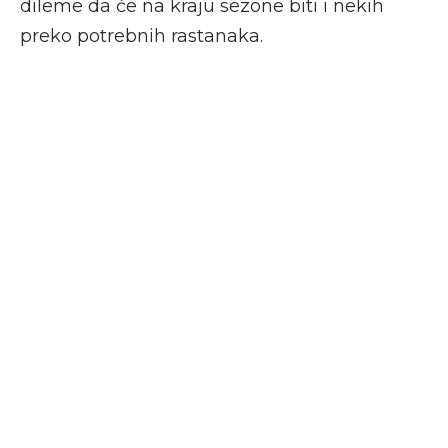
dileme da će na kraju sezone biti i nekih
preko potrebnih rastanaka.