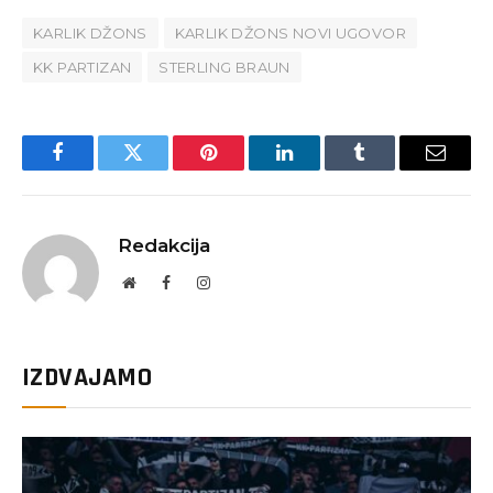
KARLIK DŽONS
KARLIK DŽONS NOVI UGOVOR
KK PARTIZAN
STERLING BRAUN
Facebook
Twitter
Pinterest
LinkedIn
Tumblr
Email
Redakcija
Website
Facebook
Instagram
IZDVAJAMO