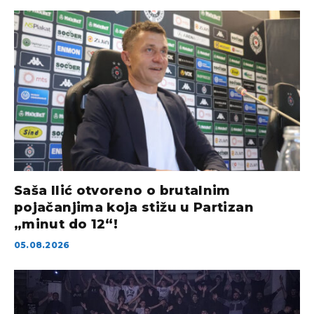
Saša Ilić otvoreno o brutalnim
pojačanjima koja stižu u Partizan
„minut do 12“!
05.08.2026