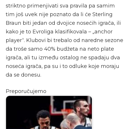
striktno primenjivati sva pravila pa samim
tim još uvek nije poznato da li će Sterling
Braun biti jedan od dvojice nosećih igrača, ili
kako je to Evroliga klasifikovala – „anchor
player“. Klubovi bi trebalo od naredne sezone
da troše samo 40% budžeta na neto plate
igrača, ali tu između ostalog ne spadaju dva
noseća igrača, pa su i to odluke koje moraju
da se donesu.
Preporučujemo