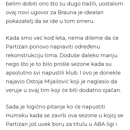
belim dobiti ono što su dugo tražili, uostalom
ovaj novi ugovor za Brauna je idealan
pokazatelj da se ide u tom smeru.
Kada smo već kod leta, nema dileme da će
Partizan ponovo napraviti određenu
rekonstrukciju tima. Doduše daleko manju
nego što je to bilo prošle sezone kada su
apsolutno svi napustili klub. I ovo je donekle
najavio Ostoja Mijailović koji je naglasio da
veruje u ovaj tim koji će biti dodatno ojačan.
Sada je logično pitanje ko će napustiti
Humsku kada se završi ova sezone u kojoj se
Partizan još uvek boru za titulu u ABA ligi i