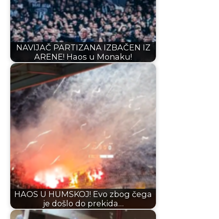
NAVIJAČ PARTIZANA IZBAČEN IZ
ARENE! Haos u Monaku!
HAOS U HUMSKOJ! Evo zbog čega
je došlo do prekida…