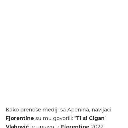
Kako prenose mediji sa Apenina, navijači
Fjorentine
su mu govorili: “
Ti si Cigan
”.
Vlahović
je upravo iz
Fjorentine
2022.