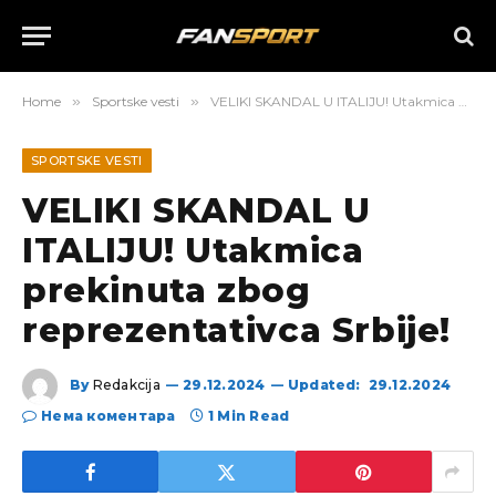
Home
»
Sportske vesti
»
VELIKI SKANDAL U ITALIJU! Utakmica prekinuta zbog reprezentativca Srbije!
SPORTSKE VESTI
VELIKI SKANDAL U
ITALIJU! Utakmica
prekinuta zbog
reprezentativca Srbije!
By
Redakcija
29.12.2024
Updated:
29.12.2024
Нема коментара
1 Min Read