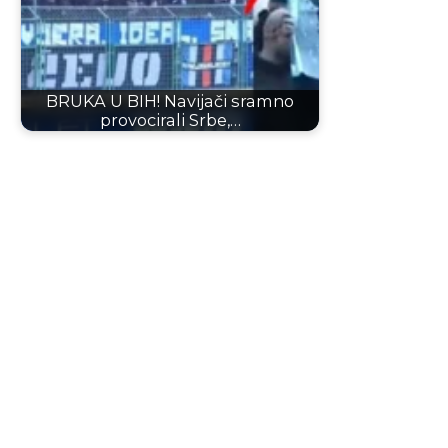
BRUKA U BIH! Navijači sramno
provocirali Srbe,…