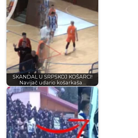
SKANDAL U SRPSKOJ KOŠARCI!
Navijač udario košarkaša…