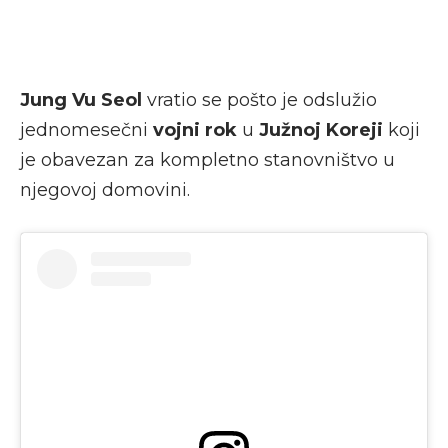
Jung Vu Seol
vratio se pošto je odslužio
jednomesečni
vojni rok
u
Južnoj Koreji
koji
je obavezan za kompletno stanovništvo u
njegovoj domovini.