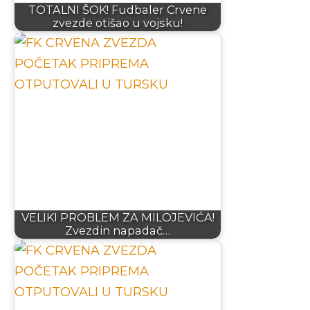
TOTALNI ŠOK! Fudbaler Crvene
zvezde otišao u vojsku!
VELIKI PROBLEM ZA MILOJEVIĆA!
Zvezdin napadač…