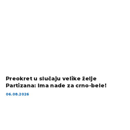
Preokret u slučaju velike želje
Partizana: Ima nade za crno-bele!
06.08.2026