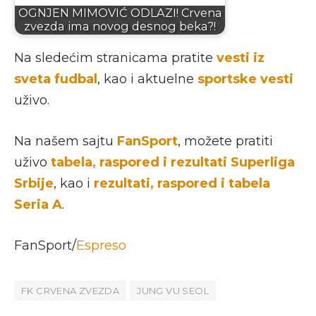
OGNJEN MIMOVIĆ ODLAZI! Crvena
zvezda ima novog desnog beka?!
Na sledećim stranicama pratite
vesti iz
sveta fudbal
, kao i aktuelne
sportske vesti
uživo.
Na našem sajtu
FanSport
, možete pratiti
uživo
tabela, raspored i rezultati Superliga
Srbije
, kao i
rezultati, raspored i tabela
Seria A
.
FanSport/
Espreso
FK CRVENA ZVEZDA
JUNG VU SEOL