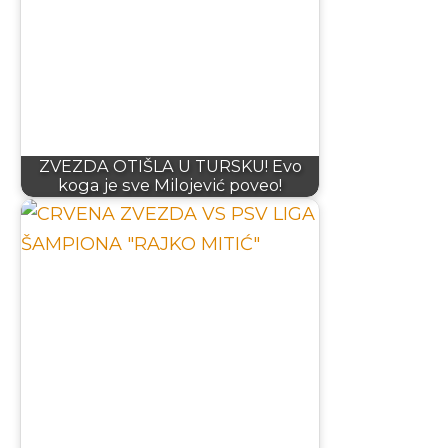
ZVEZDA OTIŠLA U TURSKU! Evo
koga je sve Milojević poveo!