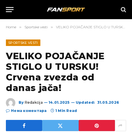
Home
»
Sportske vesti
»
VELIKO POJAČANJE STIGLO U TURSKU! Crvena zvezda od danas jača!
SPORTSKE VESTI
VELIKO POJAČANJE
STIGLO U TURSKU!
Crvena zvezda od
danas jača!
By
Redakcija
14.01.2025
Updated:
31.05.2026
Нема коментара
1 Min Read