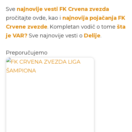
Sve
najnovije vesti FK Crvena zvezda
pročitajte ovde, kao i
najnovija pojačanja FK
Crvene zvezde
. Kompletan vodič o tome
šta
je VAR?
Sve najnovije vesti o
Delije
.
Preporučujemo