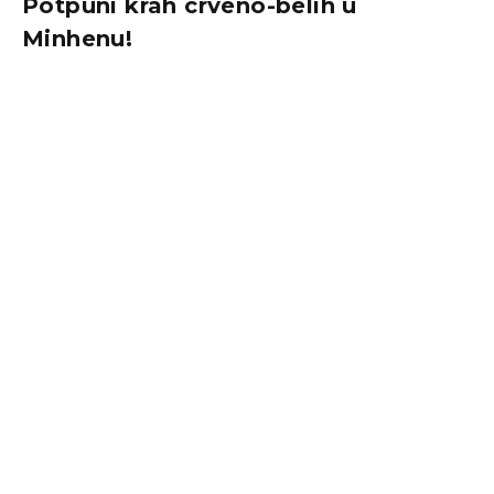
Potpuni krah crveno-belih u
Minhenu!