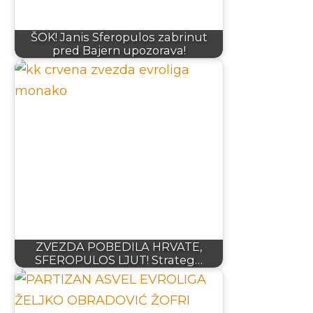
ŠOK! Janis Sferopulos zabrinut
pred Bajern upozorava!
ZVEZDA POBEDILA HRVATE,
SFEROPULOS LJUT! Strateg…