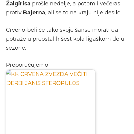
Žalgirisa
prošle nedelje, a potom i večeras
protiv
Bajerna
, ali se to na kraju nije desilo.
Crveno-beli će tako svoje šanse morati da
potraže u preostalih šest kola ligaškom delu
sezone.
Preporučujemo