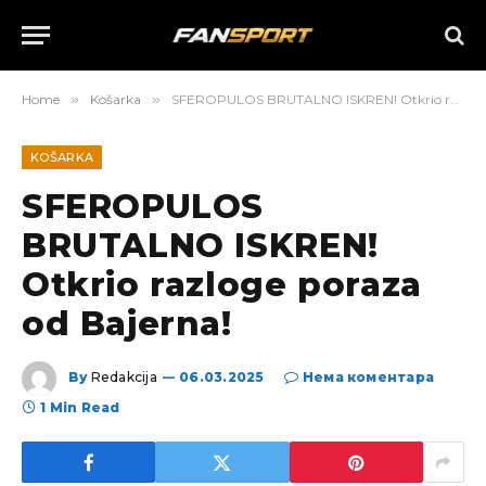
Home
»
Košarka
»
SFEROPULOS BRUTALNO ISKREN! Otkrio razloge poraza od Bajerna!
KOŠARKA
SFEROPULOS
BRUTALNO ISKREN!
Otkrio razloge poraza
od Bajerna!
By
Redakcija
06.03.2025
Нема коментара
1 Min Read