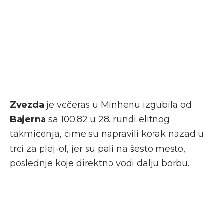
Zvezda
je večeras u Minhenu izgubila od
Bajerna
sa 100:82 u 28. rundi elitnog
takmičenja, čime su napravili korak nazad u
trci za plej-of, jer su pali na šesto mesto,
poslednje koje direktno vodi dalju borbu.