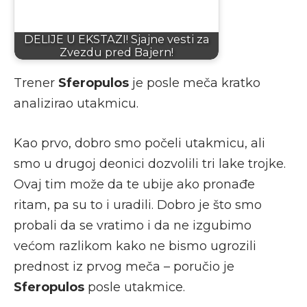
DELIJE U EKSTAZI! Sjajne vesti za
Zvezdu pred Bajern!
Trener
Sferopulos
je posle meča kratko
analizirao utakmicu.
Kao prvo, dobro smo počeli utakmicu, ali
smo u drugoj deonici dozvolili tri lake trojke.
Ovaj tim može da te ubije ako pronađe
ritam, pa su to i uradili. Dobro je što smo
probali da se vratimo i da ne izgubimo
većom razlikom kako ne bismo ugrozili
prednost iz prvog meča – poručio je
Sferopulos
posle utakmice.