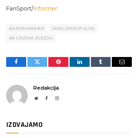
FanSport/
Informer
BAJERN MINHEN
JANIS SFEROPULOS
KK CRVENA ZVEZDA
Facebook
Twitter
Pinterest
LinkedIn
Tumblr
Email
Redakcija
Website
Facebook
Instagram
IZDVAJAMO