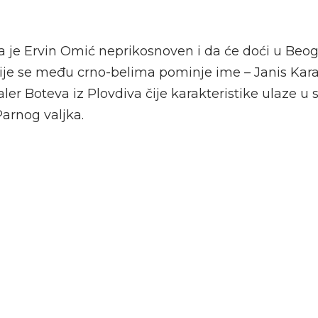
da je Ervin Omić neprikosnoven i da će doći u Beo
ije se među crno-belima pominje ime – Janis Kara
aler Boteva iz Plovdiva čije karakteristike ulaze u 
Parnog valjka.