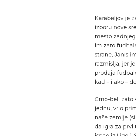
Karabeljov je 
izboru nove sr
mesto zadnjeg 
im zato fudbale
strane, Janis i
razmišlja, jer 
prodaja fudbale
kad – i ako – d
Crno-beli zato
jednu, vrlo pri
naše zemlje (s
da igra za prv
ispao iz Lige 