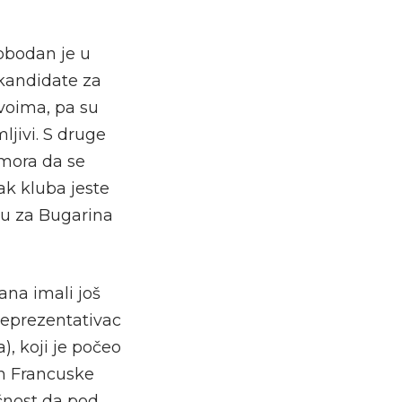
lobodan je u
 kandidate za
voima, pa su
ljivi. S druge
 mora da se
vak kluba jeste
iju za Bugarina
ana imali još
 reprezentativac
, koji je počeo
on Francuske
ućnost da pod