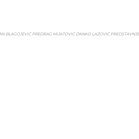
ĐAN BLAGOJEVIĆ PREDRAG MIJATOVIĆ DANKO LAZOVIĆ PREDSTAVNJ