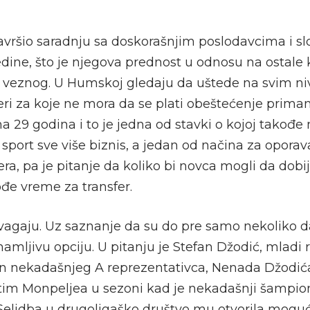
završio saradnju sa doskorašnjim poslodavcima i s
edine, što je njegova prednost u odnosu na ostale
veznog. U Humskoj gledaju da uštede na svim ni
ri za koje ne mora da se plati obeštećenje primam
ma 29 godina i to je jedna od stavki o kojoj takođe
je sport sve više biznis, a jedan od načina za opora
ra, pa je pitanje da koliko bi novca mogli da dob
ođe vreme za transfer.
 vagaju. Uz saznanje da su do pre samo nekoliko d
mamljivu opciju. U pitanju je Stefan Džodić, mladi
in nekadašnjeg A reprezentativca, Nenada Džodića)
i tim Monpeljea u sezoni kad je nekadašnji šampi
1. Selidba u drugoligaško društvo mu otvorila mog