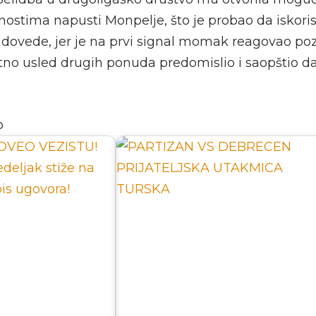
ostima napusti Monpelje, što je probao da iskoris
 dovede, jer je na prvi signal momak reagovao pozi
atno usled drugih ponuda predomislio i saopštio da
o