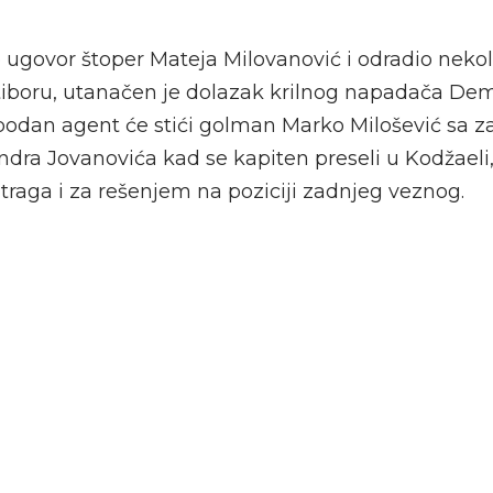
o ugovor štoper Mateja Milovanović i odradio nekol
iboru, utanačen je dolazak krilnog napadača De
obodan agent će stići golman Marko Milošević sa 
dra Jovanovića kad se kapiten preseli u Kodžaeli,
 traga i za rešenjem na poziciji zadnjeg veznog.