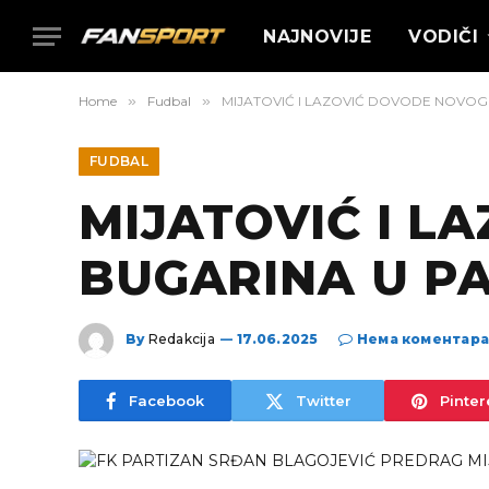
NAJNOVIJE
VODIČI
Home
»
Fudbal
»
MIJATOVIĆ I LAZOVIĆ DOVODE NOVOG
FUDBAL
MIJATOVIĆ I L
BUGARINA U PA
By
Redakcija
17.06.2025
Нема коментар
Facebook
Twitter
Pinter