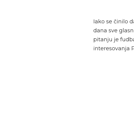
Iako se činilo 
dana sve glasn
pitanju je fudb
interesovanja 