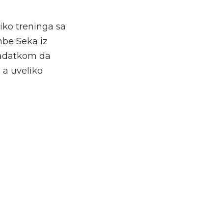
iko treninga sa
mbe Seka iz
zadatkom da
 a uveliko