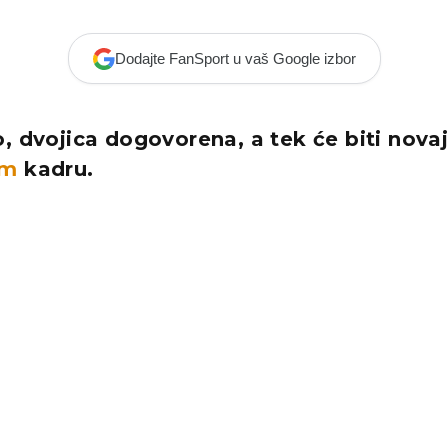
Dodajte FanSport u vaš Google izbor
, dvojica dogovorena, a tek će biti novajl
om
kadru.