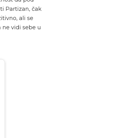
ti Partizan, čak
tivno, ali se
 ne vidi sebe u