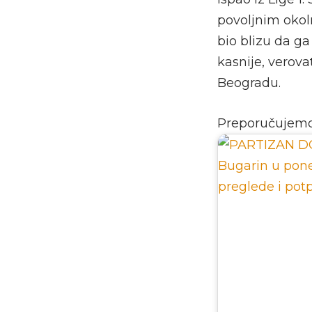
povoljnim okoln
bio blizu da ga
kasnije, verov
Beogradu.
Preporučujem