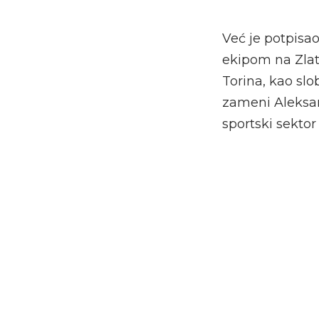
Već je potpisa
ekipom na Zlat
Torina, kao sl
zameni Aleksan
sportski sektor