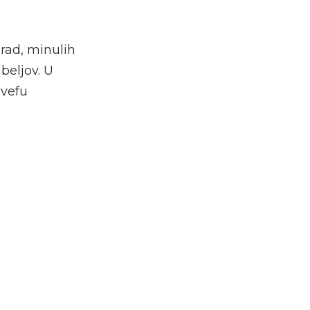
grad, minulih
beljov. U
svefu