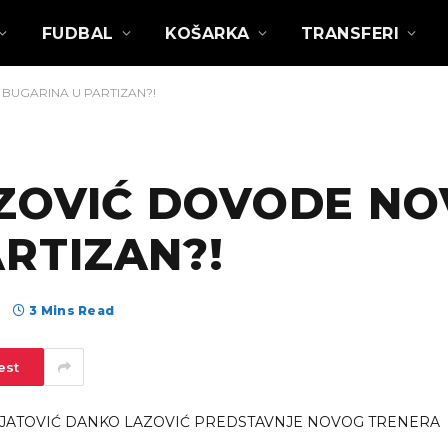
FUDBAL
KOŠARKA
TRANSFERI
 BUGARINA U PARTIZAN?!
AZOVIĆ DOVODE N
RTIZAN?!
а
3 Mins Read
est