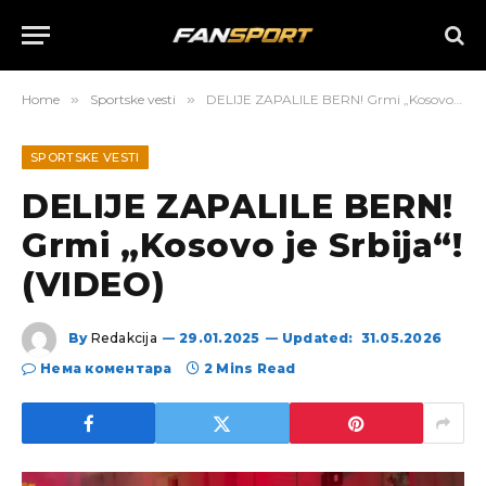
Home
»
Sportske vesti
»
DELIJE ZAPALILE BERN! Grmi „Kosovo je Srbija“! (VIDEO)
SPORTSKE VESTI
DELIJE ZAPALILE BERN!
Grmi „Kosovo je Srbija“!
(VIDEO)
By
Redakcija
29.01.2025
Updated:
31.05.2026
Нема коментара
2 Mins Read