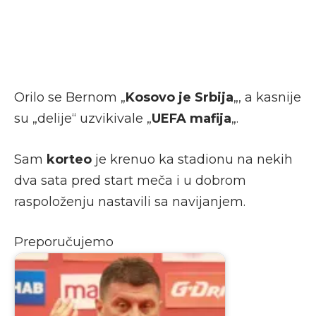
Orilo se Bernom „
Kosovo je Srbija
„, a kasnije
su „delije“ uzvikivale „
UEFA mafija
„.
Sam
korteo
je krenuo ka stadionu na nekih
dva sata pred start meča i u dobrom
raspoloženju nastavili sa navijanjem.
Preporučujemo