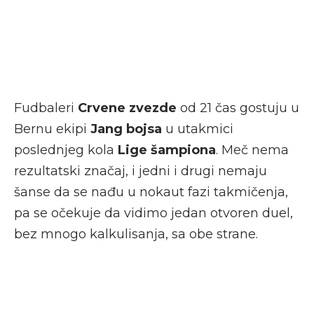
Fudbaleri
Crvene zvezde
od 21 čas gostuju u
Bernu ekipi
Jang bojsa
u utakmici
poslednjeg kola
Lige šampiona
. Meč nema
rezultatski značaj, i jedni i drugi nemaju
šanse da se nađu u nokaut fazi takmičenja,
pa se očekuje da vidimo jedan otvoren duel,
bez mnogo kalkulisanja, sa obe strane.