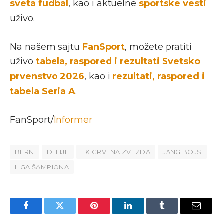
sveta fudbal
, kao i aktuelne
sportske vesti
uživo.
Na našem sajtu
FanSport
, možete pratiti
uživo
tabela, raspored i rezultati Svetsko
prvenstvo 2026
, kao i
rezultati, raspored i
tabela Seria A
.
FanSport/
Informer
BERN
DELIJE
FK CRVENA ZVEZDA
JANG BOJS
LIGA ŠAMPIONA
Facebook
Twitter
Pinterest
LinkedIn
Tumblr
Email