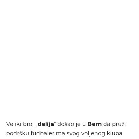
Veliki broj „
delija
“ došao je u
Bern
da pruži
podršku fudbalerima svog voljenog kluba.