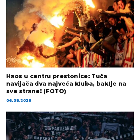
Haos u centru prestonice: Tuča
navijača dva najveća kluba, baklje na
sve strane! (FOTO)
06.08.2026