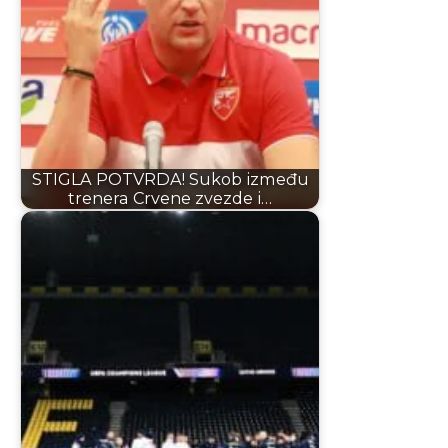
STIGLA POTVRDA! Sukob između
trenera Crvene zvezde i…