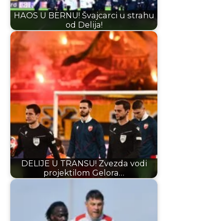
HAOS U BERNU! Švajcarci u strahu
od Delija!
DELIJE U TRANSU! Zvezda vodi
projektilom Gelora…