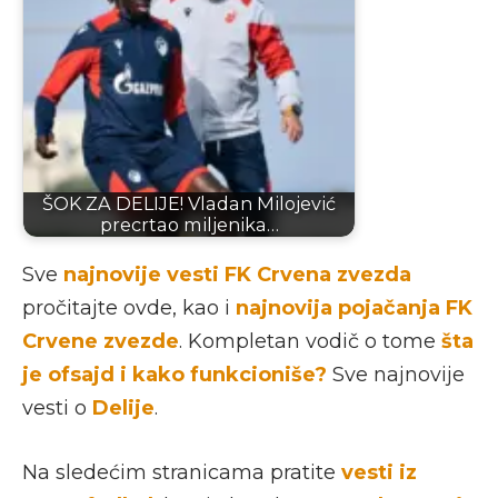
ŠOK ZA DELIJE! Vladan Milojević
precrtao miljenika…
Sve
najnovije vesti FK Crvena zvezda
pročitajte ovde, kao i
najnovija pojačanja FK
Crvene zvezde
. Kompletan vodič o tome
šta
je ofsajd i kako funkcioniše?
Sve najnovije
vesti o
Delije
.
Na sledećim stranicama pratite
vesti iz