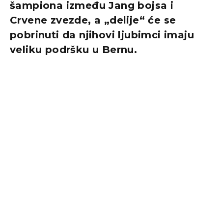
šampiona između Jang bojsa i
Crvene zvezde, a „delije“ će se
pobrinuti da njihovi ljubimci imaju
veliku podršku u Bernu.