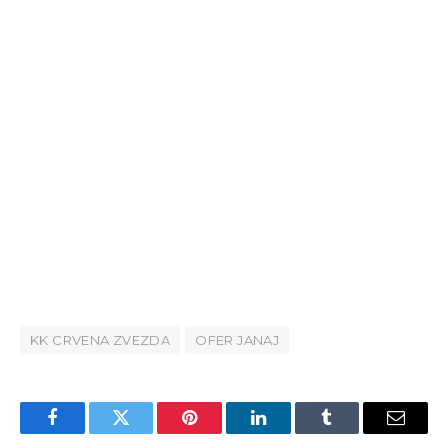
KK CRVENA ZVEZDA
OFER JANAJ
Facebook
Twitter
Pinterest
LinkedIn
Tumblr
Email