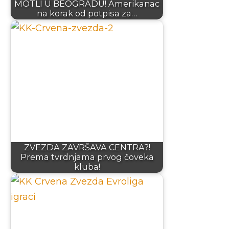
MOTLI U BEOGRADU! Amerikanac
na korak od potpisa za…
ZVEZDA ZAVRŠAVA CENTRA?!
Prema tvrdnjama prvog čoveka
kluba!