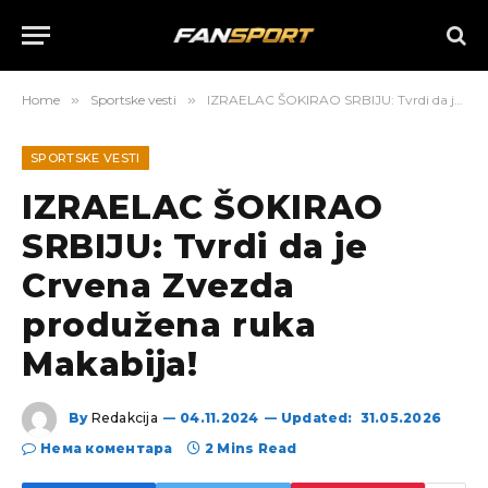
Home
»
Sportske vesti
»
IZRAELAC ŠOKIRAO SRBIJU: Tvrdi da je Crvena Zvezda produžena ruka Makabija!
SPORTSKE VESTI
IZRAELAC ŠOKIRAO
SRBIJU: Tvrdi da je
Crvena Zvezda
produžena ruka
Makabija!
By
Redakcija
04.11.2024
Updated:
31.05.2026
Нема коментара
2 Mins Read