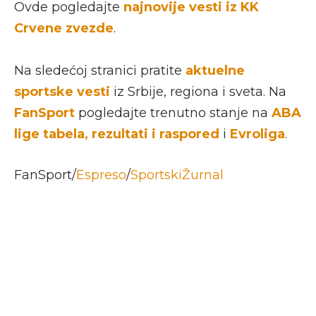
Ovde pogledajte
najnovije vesti iz KK
Crvene zvezde
.
Na sledećoj stranici pratite
aktuelne
sportske vesti
iz Srbije, regiona i sveta. Na
FanSport
pogledajte trenutno stanje na
ABA
lige tabela, rezultati i raspored
i
Evroliga
.
FanSport/
Espreso
/
SportskiŽurnal