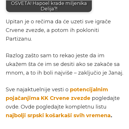
OSVETA! Hapoel krade miljenika
Delija?!
Upitan je o rečima da će uzeti sve igrače
Crvene zvezde, a potom ih pokloniti
Partizanu.
Razlog zašto sam to rekao jeste da im
ukažem šta će im se desiti ako se zakače sa
mnom, a to ih boli najviše – zaključio je Janaj.
Sve najaktuelnije vesti o
potencijalnim
pojačanjima KK Crvene zvezde
pogledajte
ovde. Ovde pogledajte kompletnu listu
najbolji srpski košarkaši svih vremena
.