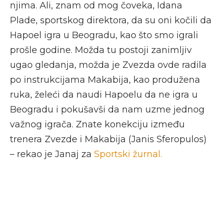
njima. Ali, znam od mog čoveka, Idana
Plade, sportskog direktora, da su oni kočili da
Hapoel igra u Beogradu, kao što smo igrali
prošle godine. Možda tu postoji zanimljiv
ugao gledanja, možda je Zvezda ovde radila
po instrukcijama Makabija, kao produžena
ruka, želeći da naudi Hapoelu da ne igra u
Beogradu i pokušavši da nam uzme jednog
važnog igrača. Znate konekciju između
trenera Zvezde i Makabija (Janis Sferopulos)
– rekao je Janaj za
Sportski žurnal.