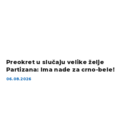
Preokret u slučaju velike želje
Partizana: Ima nade za crno-bele!
06.08.2026