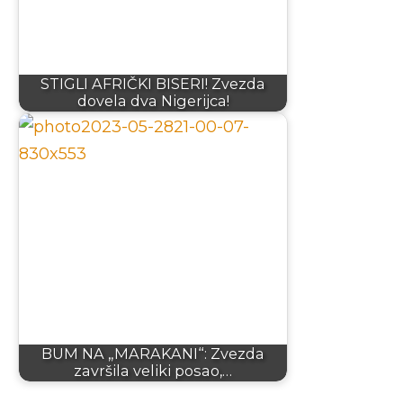
STIGLI AFRIČKI BISERI! Zvezda
dovela dva Nigerijca!
BUM NA „MARAKANI“: Zvezda
završila veliki posao,…