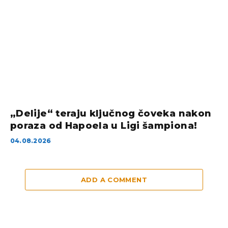
„Delije“ teraju ključnog čoveka nakon
poraza od Hapoela u Ligi šampiona!
04.08.2026
ADD A COMMENT