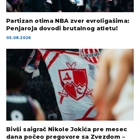
Partizan otima NBA zver evroligašima:
Penjaroja dovodi brutalnog atletu!
05.08.2026
Bivši saigrač Nikole Jokića pre mesec
dana počeo pregovore sa Zvezdom –