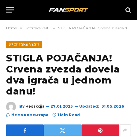
Home
»
Sportske vesti
»
STIGLA POJAČANJA! Crvena zvezda dovela dva igrača u jednom danu!
SPORTSKE VESTI
STIGLA POJAČANJA!
Crvena zvezda dovela
dva igrača u jednom
danu!
By
Redakcija
27.01.2025
Updated:
31.05.2026
Нема коментара
1 Min Read