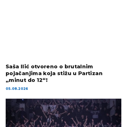
Saša Ilić otvoreno o brutalnim
pojačanjima koja stižu u Partizan
„minut do 12“!
05.08.2026