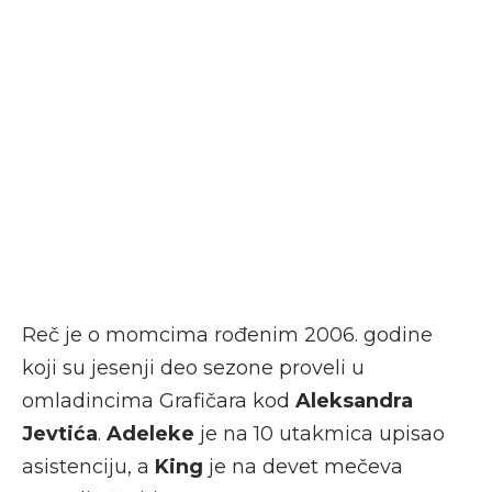
Reč je o momcima rođenim 2006. godine
koji su jesenji deo sezone proveli u
omladincima Grafičara kod
Aleksandra
Jevtića
.
Adeleke
je na 10 utakmica upisao
asistenciju, a
King
je na devet mečeva