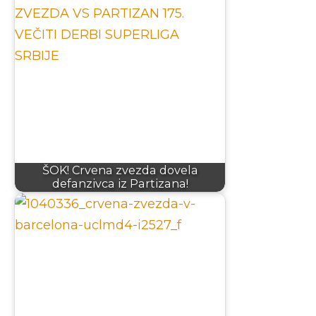
ŠOK! Crvena zvezda dovela
defanzivca iz Partizana!