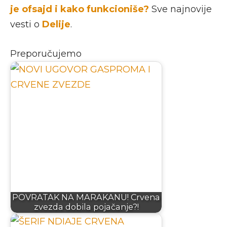
je ofsajd i kako funkcioniše?
Sve najnovije
vesti o
Delije
.
Preporučujemo
POVRATAK NA MARAKANU! Crvena
zvezda dobila pojačanje?!