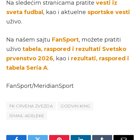
Na sledećim stranicama pratite
vesti iz
sveta fudbal
, kao i aktuelne
sportske vesti
uživo.
Na našem sajtu
FanSport
, možete pratiti
uživo
tabela, raspored i rezultati Svetsko
prvenstvo 2026
, kao i
rezultati, raspored i
tabela Seria A
.
FanSport/MeridianSport
FK CRVENA ZVEZDA
GODVIN KING
ISMAIL ADELEKE