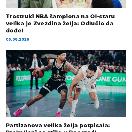
Trostruki NBA šampiona na Ol-staru
velika je Zvezdina želja: Odlučio da
dođe!
05.08.2026
Partizanova velika želja potpisala: