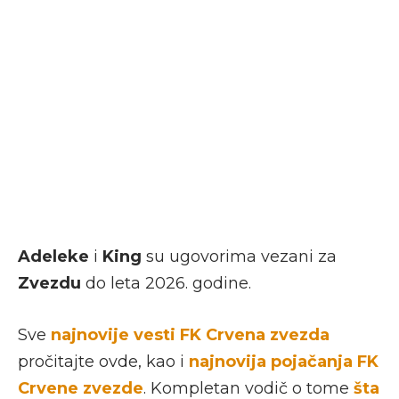
Adeleke
i
King
su ugovorima vezani za
Zvezdu
do leta 2026. godine.
Sve
najnovije vesti FK Crvena zvezda
pročitajte ovde, kao i
najnovija pojačanja FK
Crvene zvezde
. Kompletan vodič o tome
šta