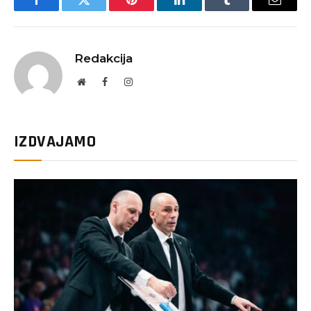
Facebook
Twitter
Pinterest
LinkedIn
Tumblr
Email
Redakcija
Website
Facebook
Instagram
IZDVAJAMO