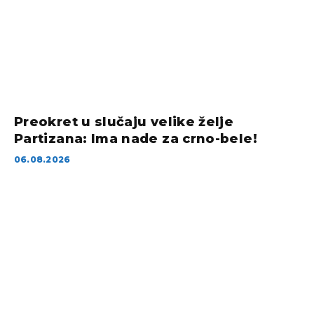
Preokret u slučaju velike želje
Partizana: Ima nade za crno-bele!
06.08.2026