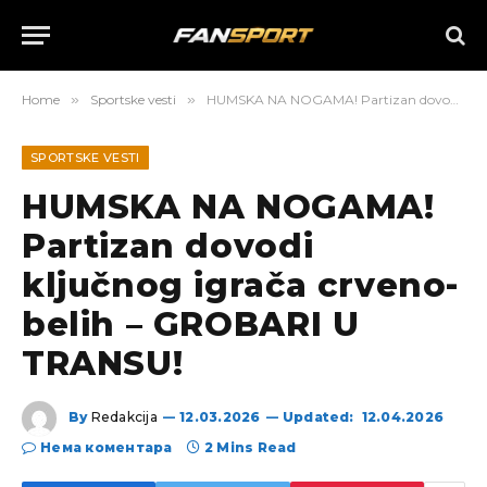
Home
»
Sportske vesti
»
HUMSKA NA NOGAMA! Partizan dovodi ključnog igrača crveno-belih – GROBARI U TRANSU!
SPORTSKE VESTI
HUMSKA NA NOGAMA!
Partizan dovodi
ključnog igrača crveno-
belih – GROBARI U
TRANSU!
By
Redakcija
12.03.2026
Updated:
12.04.2026
Нема коментара
2 Mins Read