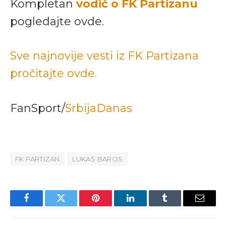
Kompletan
vodič o FK Partizanu
pogledajte ovde.
Sve najnovije vesti iz FK Partizana
pročitajte ovde.
FanSport/
SrbijaDanas
FK PARTIZAN
LUKAS BAROS
Facebook
Twitter
Pinterest
LinkedIn
Tumblr
Email