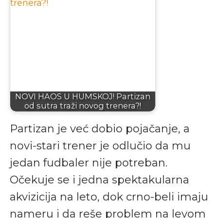
NOVI HAOS U HUMSKOJ! Partizan
od sutra traži novog trenera?!
Partizan je već dobio pojačanje, a
novi-stari trener je odlučio da mu
jedan fudbaler nije potreban.
Očekuje se i jedna spektakularna
akvizicija na leto, dok crno-beli imaju
nameru i da reše problem na levom