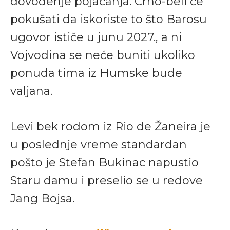
dovođenje pojačanja. Crno-beli će
pokušati da iskoriste to što Barosu
ugovor ističe u junu 2027., a ni
Vojvodina se neće buniti ukoliko
ponuda tima iz Humske bude
valjana.
Levi bek rodom iz Rio de Žaneira je
u poslednje vreme standardan
pošto je Stefan Bukinac napustio
Staru damu i preselio se u redove
Jang Bojsa.