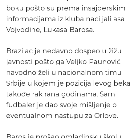
boku pošto su prema insajderskim
informacijama iz kluba naciljali asa
Vojvodine, Lukasa Barosa.
Brazilac je nedavno dospeo u žižu
javnosti pošto ga Veljko Paunović
navodno želi u nacionalnom timu
Srbije u kojem je pozicija levog beka
takođe rak rana godinama. Sam
fudbaler je dao svoje mišljenje o
eventualnom nastupu za Orlove.
Baros je prošao omladinsku školu