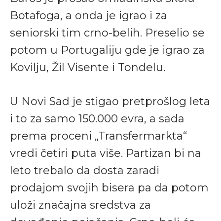
Botafoga, a onda je igrao i za
seniorski tim crno-belih. Preselio se
potom u Portugaliju gde je igrao za
Kovilju, Žil Visente i Tondelu.
U Novi Sad je stigao pretprošlog leta
i to za samo 150.000 evra, a sada
prema proceni „Transfermarkta“
vredi četiri puta više. Partizan bi na
leto trebalo da dosta zaradi
prodajom svojih bisera pa da potom
uloži značajna sredstva za