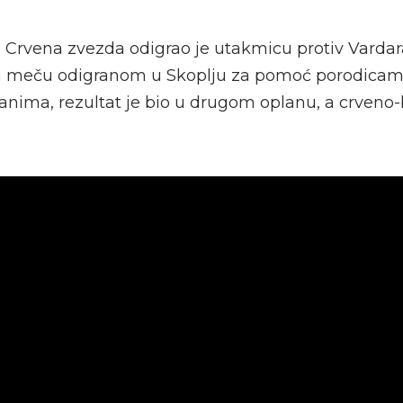
 Crvena zvezda odigrao je utakmicu protiv Vardara
meču odigranom u Skoplju za pomoć porodicama
anima, rezultat je bio u drugom oplanu, a crveno-be