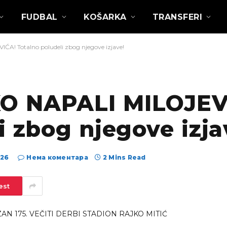
FUDBAL
KOŠARKA
TRANSFERI
! Totalno poludeli zbog njegove izjave!
O NAPALI MILOJEV
i zbog njegove izja
026
Нема коментара
2 Mins Read
est