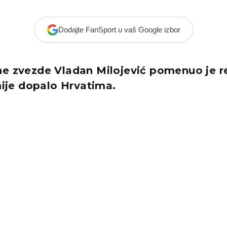
Dodajte FanSport u vaš Google izbor
ne zvezde Vladan Milojević pomenuo je r
 nije dopalo Hrvatima.