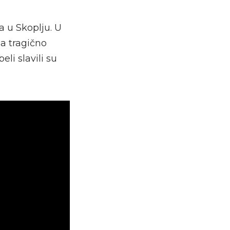
 u Skoplju. U
 tragično
li slavili su