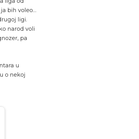
a liga od
 ja bih voleo…
rugoj ligi.
iko narod voli
gnozer, pa
entara u
ču o nekoj