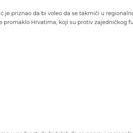
ć je priznao da bi voleo da se takmiči u regionalnoj
je promaklo Hrvatima, koji su protiv zajedničkog 