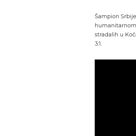
Šampion Srbije
humanitarnom 
stradalih u Koč
3:1.