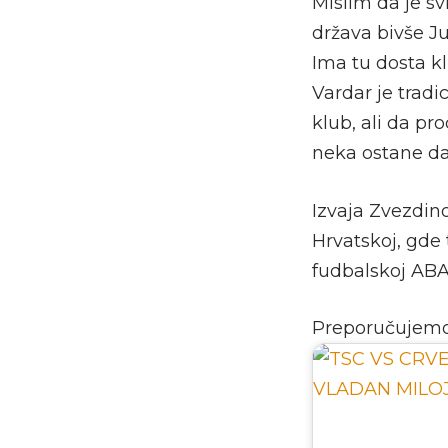
Mislim da je sv
država bivše Ju
Ima tu dosta klu
Vardar je tradic
klub, ali da pr
neka ostane da
Izvaja Zvezdino
Hrvatskoj, gde 
fudbalskoj ABA 
Preporučujem