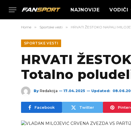
NAJNOVIJE
VODIČI
Home
»
Sportske vesti
»
HRVATI ŽESTOKO NAPALI MILOJEVIĆA
SPORTSKE VESTI
HRVATI ŽESTOK
Totalno poludel
By
Redakcija
17.04.2025
Updated:
08.06.2
Facebook
Twitter
Pinter