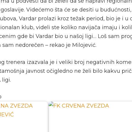
ima u podvesti da bi želeli da se napravi regionaln
goslavije. Videćemo šta će se desiti u budućnosti,
bova, Vardar prolazi kroz težak period, bio je i u d
ionalan klub, videli ste koliko navijača imaju i kol
ocenim gde bi Vardar bio u našoj ligi… Loš sam pro
 sam nedorečen – rekao je Milojević.
g trenera izazvala je i veliki broj negativnih kom
tamošnja javnost očigledno ne želi bilo kakvu pri
ligi.
o