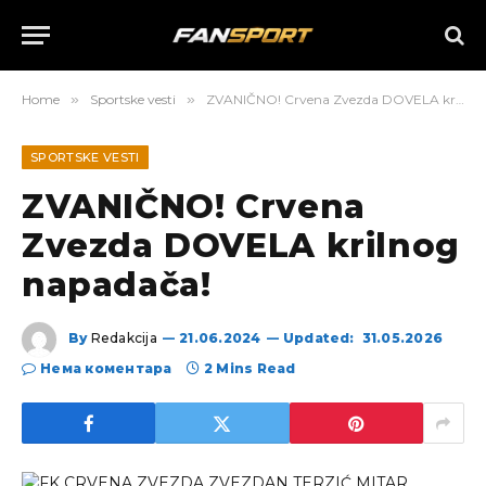
Home
»
Sportske vesti
»
ZVANIČNO! Crvena Zvezda DOVELA krilnog napadača!
SPORTSKE VESTI
ZVANIČNO! Crvena
Zvezda DOVELA krilnog
napadača!
By
Redakcija
21.06.2024
Updated:
31.05.2026
Нема коментара
2 Mins Read