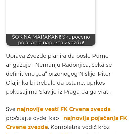
ŠOK NA MARAKANI! Skupoceno
pojačanje napušta Zvezdu!
Uprava Zvezde planira da posle Pume
angažuje i Nemanju Radonjića, čeka se
definitivno „da“ brzonogog Nišlije. Piter
Olajinka bi trebalo da ostane, uprkos
pokušajima Slavije iz Praga da ga vrati.
Sve
najnovije vesti FK Crvena zvezda
pročitajte ovde, kao i
najnovija pojačanja FK
Crvene zvezde
. Kompletna vodič kroz