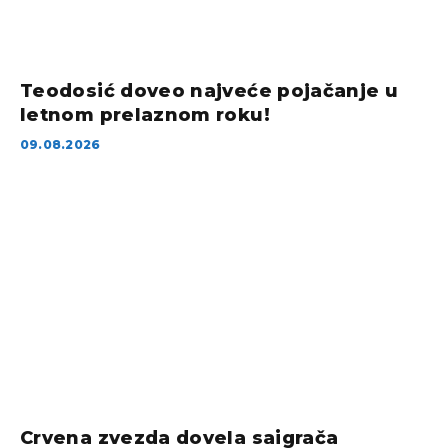
Teodosić doveo najveće pojačanje u
letnom prelaznom roku!
09.08.2026
Crvena zvezda dovela saigrača