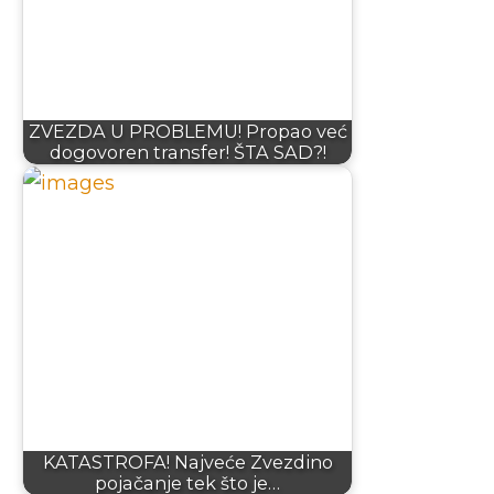
ZVEZDA U PROBLEMU! Propao već
dogovoren transfer! ŠTA SAD?!
KATASTROFA! Najveće Zvezdino
pojačanje tek što je…