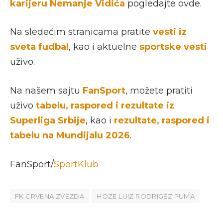
karijeru Nemanje Vidića
pogledajte ovde.
Na sledećim stranicama pratite
vesti iz
sveta fudbal
, kao i aktuelne
sportske vesti
uživo.
Na našem sajtu
FanSport
, možete pratiti
uživo
tabelu, raspored i rezultate iz
Superliga Srbije
, kao i
rezultate, raspored i
tabelu na Mundijalu 2026
.
FanSport/
SportKlub
FK CRVENA ZVEZDA
HOZE LUIZ RODRIGEZ PUMA