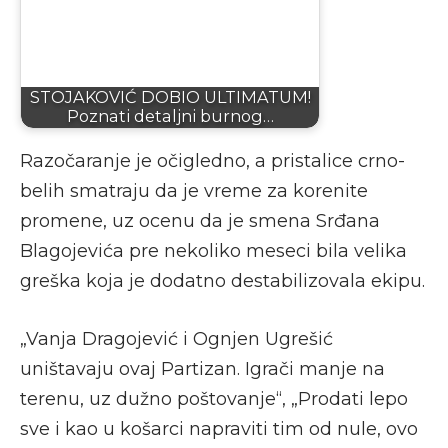
STOJAKOVIĆ DOBIO ULTIMATUM!
Poznati detaljni burnog…
Razočaranje je očigledno, a pristalice crno-
belih smatraju da je vreme za korenite
promene, uz ocenu da je smena Srđana
Blagojevića pre nekoliko meseci bila velika
greška koja je dodatno destabilizovala ekipu.
„Vanja Dragojević i Ognjen Ugrešić
uništavaju ovaj Partizan. Igrači manje na
terenu, uz dužno poštovanje“, „Prodati lepo
sve i kao u košarci napraviti tim od nule, ovo