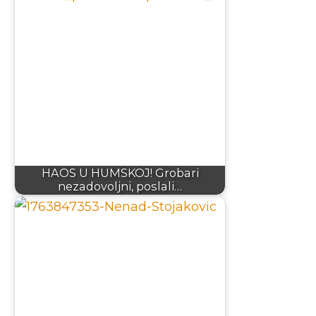
HAOS U HUMSKOJ! Grobari
nezadovoljni, poslali…