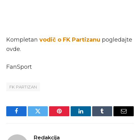
Kompletan
vodič o FK Partizanu
pogledajte
ovde.
FanSport
FK PARTIZAN
Facebook
Twitter
Pinterest
LinkedIn
Tumblr
Email
Redakcija