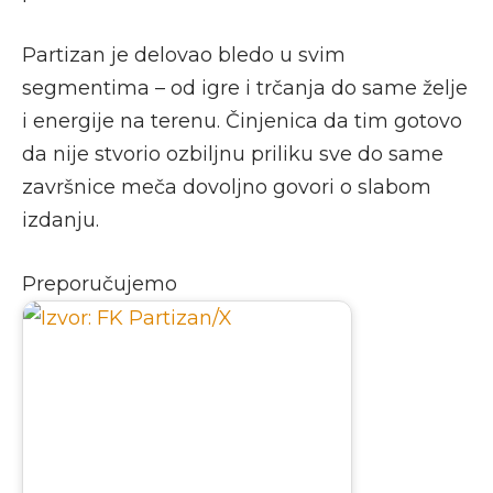
Partizan je delovao bledo u svim
segmentima – od igre i trčanja do same želje
i energije na terenu. Činjenica da tim gotovo
da nije stvorio ozbiljnu priliku sve do same
završnice meča dovoljno govori o slabom
izdanju.
Preporučujemo