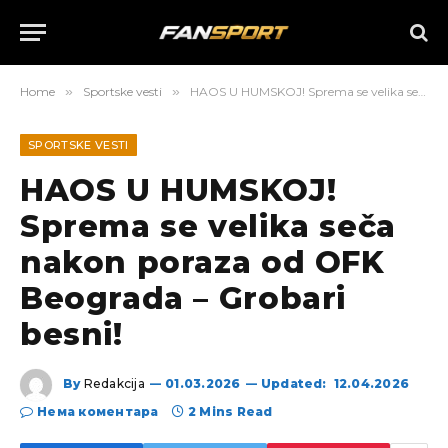
Home
»
Sportske vesti
»
HAOS U HUMSKOJ! Sprema se velika seča nakon poraza od OFK Beograda – Grobari besni!
SPORTSKE VESTI
HAOS U HUMSKOJ!
Sprema se velika seča
nakon poraza od OFK
Beograda – Grobari
besni!
By
Redakcija
01.03.2026
Updated:
12.04.2026
Нема коментара
2 Mins Read