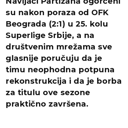
Navijači Partizana ogorčeni
su nakon poraza od OFK
Beograda (2:1) u 25. kolu
Superlige Srbije, a na
društvenim mrežama sve
glasnije poručuju da je
timu neophodna potpuna
rekonstrukcija i da je borba
za titulu ove sezone
praktično završena.