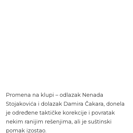
Promena na klupi – odlazak Nenada
Stojakovića i dolazak Damira Čakara, donela
je određene taktičke korekcije i povratak
nekim ranijim rešenjima, ali je suštinski
pomak izostao.