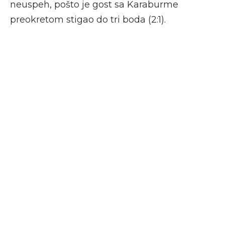
neuspeh, pošto je gost sa Karaburme
preokretom stigao do tri boda (2:1).