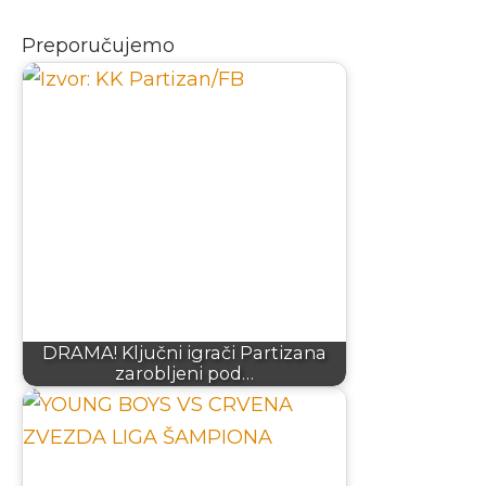
Preporučujemo
DRAMA! Ključni igrači Partizana
zarobljeni pod…