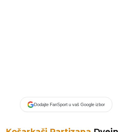
Dodajte FanSport u vaš Google izbor
Košarkaši Partizana
Dvejn