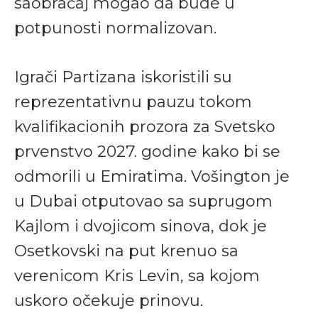
saobraćaj mogao da bude u
potpunosti normalizovan.
Igrači Partizana iskoristili su
reprezentativnu pauzu tokom
kvalifikacionih prozora za Svetsko
prvenstvo 2027. godine kako bi se
odmorili u Emiratima. Vošington je
u Dubai otputovao sa suprugom
Kajlom i dvojicom sinova, dok je
Osetkovski na put krenuo sa
verenicom Kris Levin, sa kojom
uskoro očekuje prinovu.