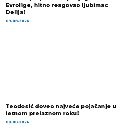
Evrolige, hitno reagovao ljubimac
Delija!
09.08.2026
Teodosić doveo najveće pojačanje u
letnom prelaznom roku!
09.08.2026