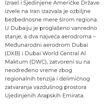
Izrael i Sjedinjene Američke Države
izvele na Iran izazvala je ozbiljne
bezbednosne mere širom regiona.
U Dubaiju je proglašeno vanredno
stanje, a dva najveća aerodroma –
Međunarodni aerodrom Dubai
(DXB) i Dubai World Central Al
Maktum (DWC), zatvoreni su na
neodređeno vreme zbog
regionalnih tenzija i delimičnog
zatvaranja vazdušnog prostora
Ujedinjenih Arapskih Emirata.