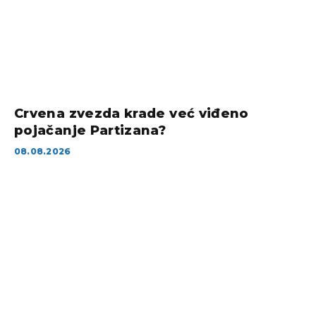
Crvena zvezda krade već viđeno
pojačanje Partizana?
08.08.2026