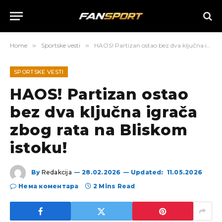
Home
»
Sportske vesti
»
HAOS! Partizan ostao bez dva ključna igrača zbog rata na Bliskom istoku!
SPORTSKE VESTI
HAOS! Partizan ostao
bez dva ključna igrača
zbog rata na Bliskom
istoku!
By
Redakcija
28.02.2026
Updated:
11.05.2026
Нема коментара
2 Mins Read