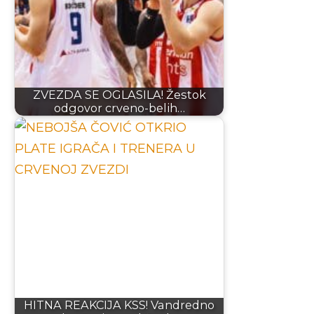
ZVEZDA SE OGLASILA! Žestok
odgovor crveno-belih…
HITNA REAKCIJA KSS! Vandredno