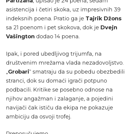
Partizana
, upisao je 24 poena, sedam
asistencija i četiri skoka, uz impresivnih 39
indeksnih poena. Pratio ga je
Tajrik Džons
sa 21 poenom i pet skokova, dok je
Dvejn
Vašington
dodao 14 poena.
Ipak, i pored ubedljivog trijumfa, na
društvenim mrežama vlada nezadovoljstvo.
„
Grobari
“ smatraju da su pobedu obezbedili
stranci, dok su domaći igrači potpuno
podbacili. Kritike se posebno odnose na
njihov angažman i zalaganje, a pojedini
navijači čak ističu da ekipa ne pokazuje
ambiciju da osvoji trofej.
Preporučujemo