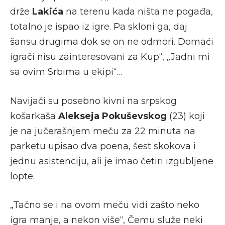
drže
Lakića
na terenu kada ništa ne pogađa,
totalno je ispao iz igre. Pa skloni ga, daj
šansu drugima dok se on ne odmori. Domaći
igrači nisu zainteresovani za Kup“, „Jadni mi
sa ovim Srbima u ekipi“…
Navijači su posebno kivni na srpskog
košarkaša
Alekseja Pokuševskog
(23) koji
je na jučerašnjem meču za 22 minuta na
parketu upisao dva poena, šest skokova i
jednu asistenciju, ali je imao četiri izgubljene
lopte.
„Tačno se i na ovom meču vidi zašto neko
igra manje, a nekon više“, Čemu služe neki