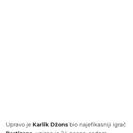
Upravo je
Karlik Džons
bio najefikasniji igrač