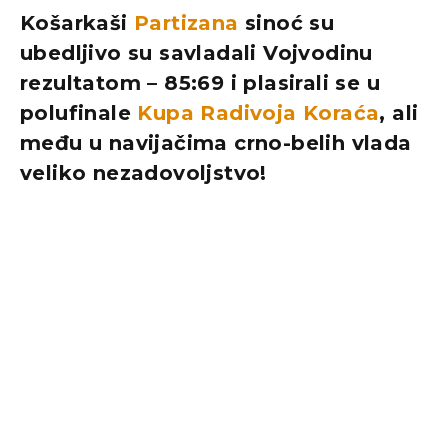
Košarkaši
Partizana
sinoć su
ubedljivo su savladali Vojvodinu
rezultatom – 85:69 i plasirali se u
polufinale
Kupa Radivoja Koraća
, ali
među u navijačima crno-belih vlada
veliko nezadovoljstvo!