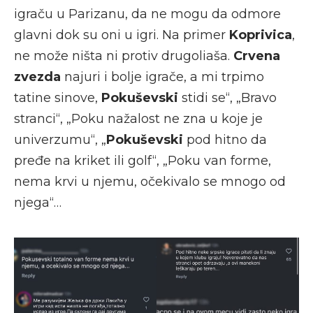
igraču u Parizanu, da ne mogu da odmore
glavni dok su oni u igri. Na primer
Koprivica
,
ne može ništa ni protiv drugoliaša.
Crvena
zvezda
najuri i bolje igrače, a mi trpimo
tatine sinove,
Pokuševski
stidi se“, „Bravo
stranci“, „Poku nažalost ne zna u koje je
univerzumu“, „
Pokuševski
pod hitno da
pređe na kriket ili golf“, „Poku van forme,
nema krvi u njemu, očekivalo se mnogo od
njega“…