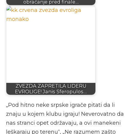
obraćanje pred finale…
ZVEZDA ZAPRETILA LIDERU
EVROLIGE! Janis Sferopulos…
„Pod hitno neke srpske igrače pitati da li
znaju u kojem klubu igraju! Neverovatno da
nas stranci opet održavaju, a ovi manekeni
leškaraju po terenu“, „Ne razumem zašto