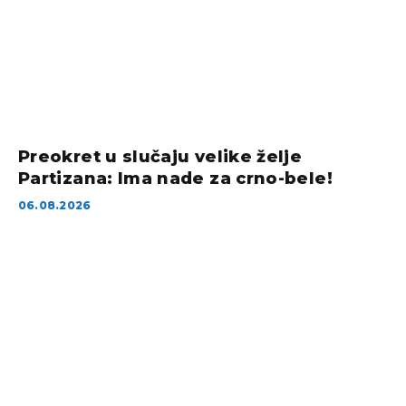
Preokret u slučaju velike želje
Partizana: Ima nade za crno-bele!
06.08.2026