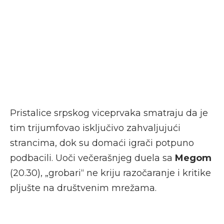
Pristalice srpskog viceprvaka smatraju da je
tim trijumfovao isključivo zahvaljujući
strancima, dok su domaći igrači potpuno
podbacili. Uoči večerašnjeg duela sa
Megom
(20.30), „grobari“ ne kriju razočaranje i kritike
pljušte na društvenim mrežama.