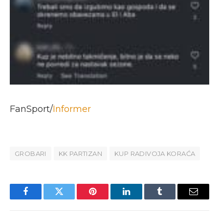
FanSport/
Informer
GROBARI
KK PARTIZAN
KUP RADIVOJA KORAĆA
Facebook
Twitter
Pinterest
LinkedIn
Tumblr
Email