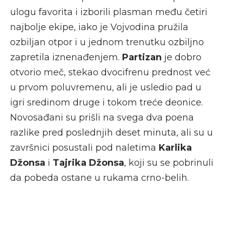
ulogu favorita i izborili plasman među četiri
najbolje ekipe, iako je Vojvodina pružila
ozbiljan otpor i u jednom trenutku ozbiljno
zapretila iznenađenjem.
Partizan
je dobro
otvorio meč, stekao dvocifrenu prednost već
u prvom poluvremenu, ali je usledio pad u
igri sredinom druge i tokom treće deonice.
Novosađani su prišli na svega dva poena
razlike pred poslednjih deset minuta, ali su u
završnici posustali pod naletima
Karlika
Džonsa
i
Tajrika Džonsa
, koji su se pobrinuli
da pobeda ostane u rukama crno-belih.