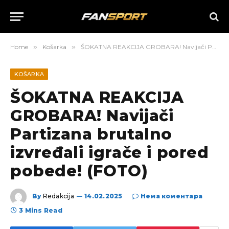
Home
»
Košarka
»
ŠOKATNA REAKCIJA GROBARA! Navijači Partizana brutalno izvređali igrače i pored pobede! (FOTO)
KOŠARKA
ŠOKATNA REAKCIJA
GROBARA! Navijači
Partizana brutalno
izvređali igrače i pored
pobede! (FOTO)
By
Redakcija
14.02.2025
Нема коментара
3 Mins Read