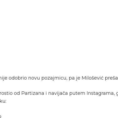
ije odobrio novu pozajmicu, pa je Milošević preša
rostio od Partizana i navijača putem Instagrama, 
ku:
o