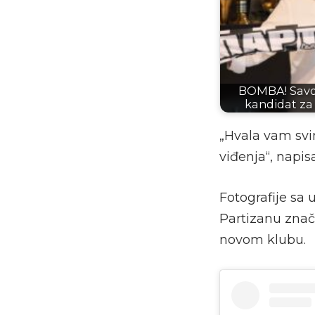
BOMBA! Savo 
kandidat za
„Hvala vam svi
viđenja“, napis
Fotografije sa
Partizanu znači
novom klubu.