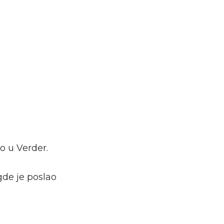
o u Verder.
gde je poslao