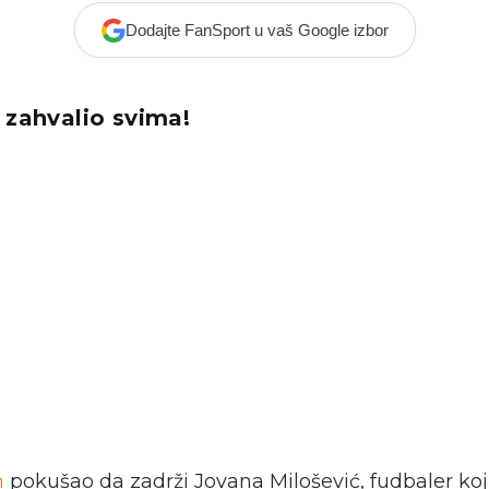
Dodajte FanSport u vaš Google izbor
 zahvalio svima!
n
pokušao da zadrži Jovana Milošević, fudbaler koji