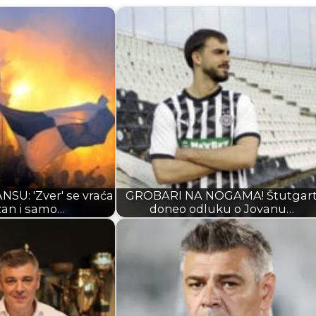
SU: 'Zver' se vraća
GROBARI NA NOGAMA! Štutgar
zan i samo…
doneo odluku o Jovanu…