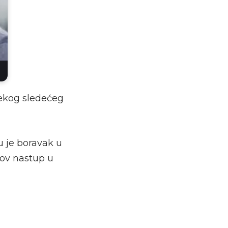
ekog sledećeg
u je boravak u
gov nastup u