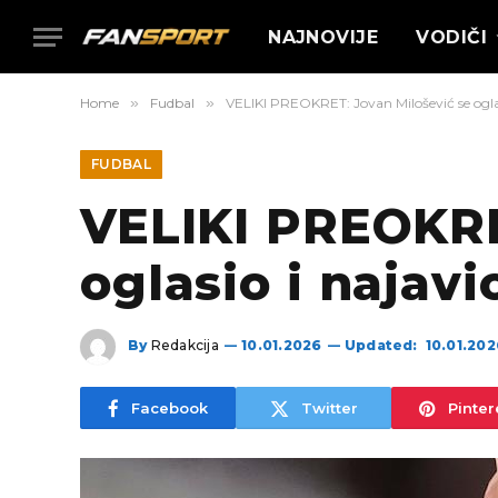
NAJNOVIJE
VODIČI
Home
»
Fudbal
»
VELIKI PREOKRET: Jovan Milošević se oglas
FUDBAL
VELIKI PREOKRE
oglasio i najavi
By
Redakcija
10.01.2026
Updated:
10.01.202
Facebook
Twitter
Pinter