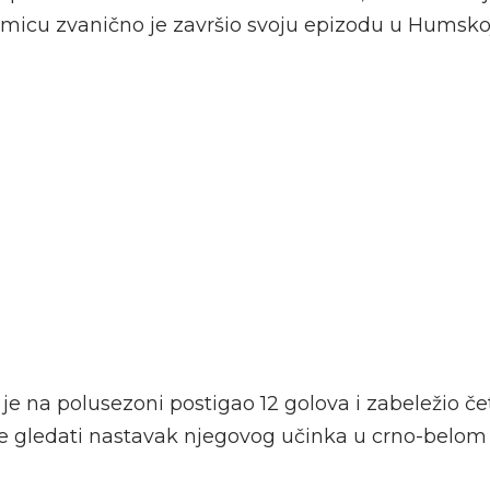
micu zvanično je završio svoju epizodu u Humskoj
e na polusezoni postigao 12 golova i zabeležio četi
eće gledati nastavak njegovog učinka u crno-belom