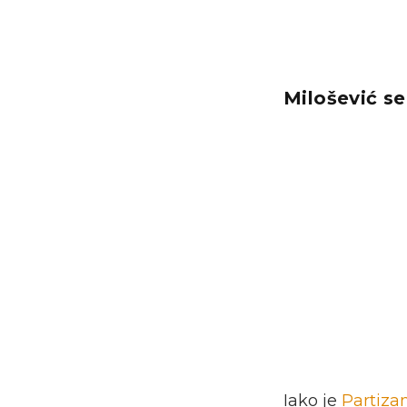
Milošević se
Iako je
Partiza