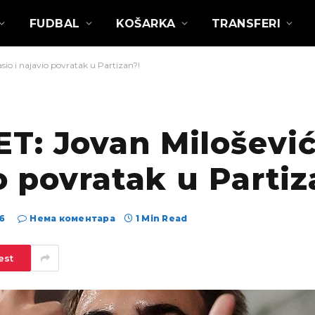
FUDBAL
KOŠARKA
TRANSFERI
io i najavio povratak u Partizan?!
T: Jovan Milošević
o povratak u Partiz
6
Нема коментара
1 Min Read
est