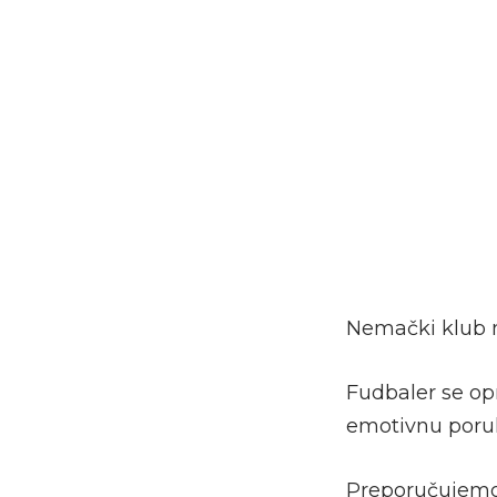
Nemački klub n
Fudbaler se op
emotivnu poru
Preporučujem