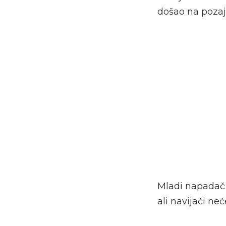
došao na pozaj
Mladi napadač j
ali navijači n