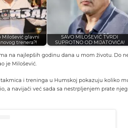
Milošević glavni
SAVO MILOŠEVIĆ TVRDI
 novog trenera?!
SUPROTNO OD MIJATOVIĆA!
ma na najlepših godinu dana u mom životu. Do n
ao je Milošević.
 utakmica i treninga u Humskoj pokazuju koliko m
o, a navijači već sada sa nestrpljenjem prate nje