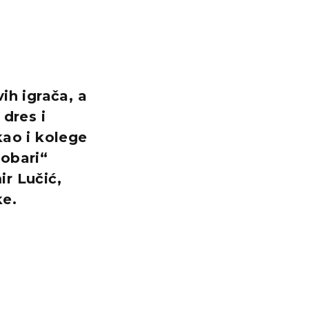
ih igrača, a
 dres i
kao i kolege
robari“
r Lučić,
ke.