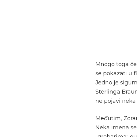
Mnogo toga će, 
se pokazati u f
Jedno je sigurn
Sterlinga Braun
ne pojavi nek
Međutim, Zoran
Neka imena se 
„grobarima“ euf