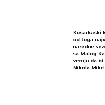
Košarkaški 
od toga najv
naredne sezo
sa Malog Kal
veruju da bi
Nikola Milut