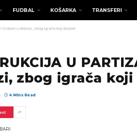
FUDBAL
KOŠARKA
TRANSFERI
ari u ekstazi, zbog igrača koji dolaze!
RUKCIJA U PARTIZ
i, zbog igrača koji
а
4 Mins Read
est