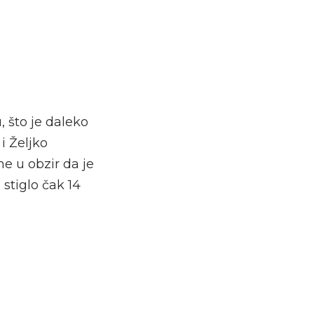
, što je daleko
 i Željko
e u obzir da je
 stiglo čak 14