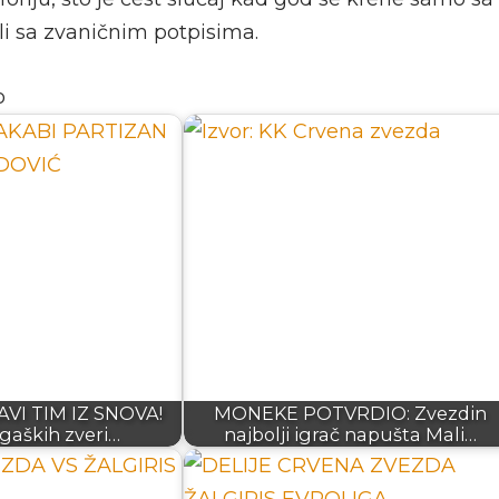
i sa zvaničnim potpisima.
o
VI TIM IZ SNOVA!
MONEKE POTVRDIO: Zvezdin
igaških zveri…
najbolji igrač napušta Mali…