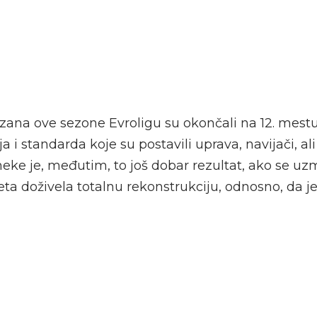
zana ove sezone Evroligu su okončali na 12. mestu
 i standarda koje su postavili uprava, navijači, ali
eke je, međutim, to još dobar rezultat, ako se uzm
eta doživela totalnu rekonstrukciju, odnosno, da je