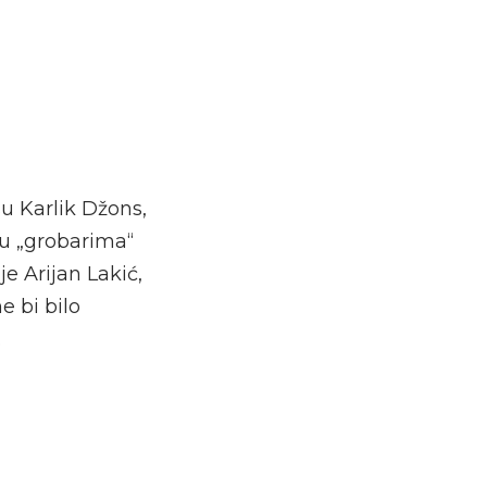
su Karlik Džons,
đu „grobarima“
je Arijan Lakić,
e bi bilo
.