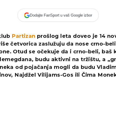
Dodajte FanSport u vaš Google izbor
klub
Partizan
prošlog leta doveo je 14 nov
iše četvorica zaslužuju da nose crno-beli
ne. Otud se očekuje da i crno-beli, baš 
emegdana, budu aktivni na tržištu, a „g
 neka od pojačanja mogli da budu Vladimi
inov, Najdžel Vilijams-Gos ili Čima Mone