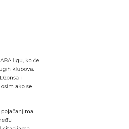
 ABA ligu, ko će
rugih klubova.
 Džonsa i
, osim ako se
 pojačanjima.
 među
licitacijama