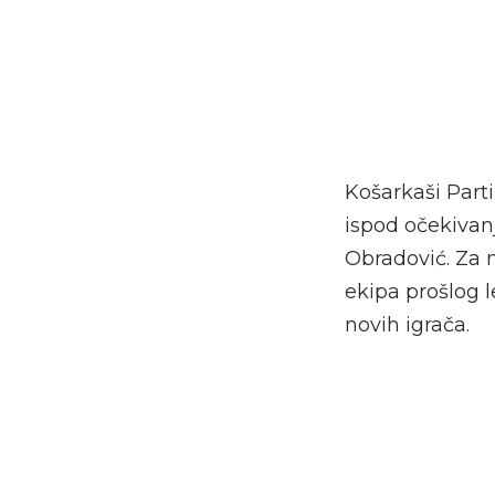
Košarkaši Parti
ispod očekivanja
Obradović. Za n
ekipa prošlog l
novih igrača.