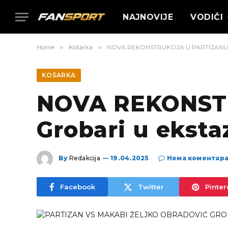
NAJNOVIJE
VODIČI
Home
»
Košarka
»
NOVA REKONSTRUKCIJA U PARTIZANU! Grob
KOŠARKA
NOVA REKONST
Grobari u ekstaz
By
Redakcija
19.04.2025
Нема коментар
Facebook
Twitter
Pinter