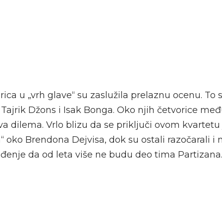
orica u „vrh glave“ su zaslužila prelaznu ocenu. To 
 Tajrik Džons i Isak Bonga. Oko njih četvorice me
a dilema. Vrlo blizu da se priključi ovom kvartetu 
“ oko Brendona Dejvisa, dok su ostali razočarali i n
đenje da od leta više ne budu deo tima Partizana