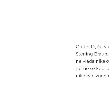
Od tih 14, četv
Sterling Braun,
ne vlada nikakv
„lome se koplja
nikakvo iznena