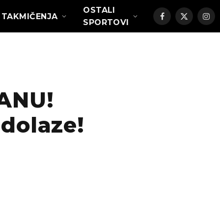
OSTALI
TAKMIČENJA
Facebook
X
Ins
SPORTOVI
(Twitter)
ANU!
 dolaze!