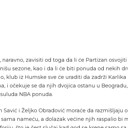
naravno, zavisiti od toga da li će Partizan osvojiti
inišu sezone, kao i da li će biti ponuda od nekih d
o, klub iz Humske sve će uraditi da zadrži Karlika
a, i očekuje se da njih dvojica ostanu u Beogradu
a suluda NBA ponuda.
 Savić i Željko Obradović moraće da razmišljaju o
sama nameću, a dolazak većine njih raspalio bi
oriju, što je čest slučaj kad god se krene samo sa 