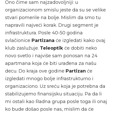
Ono čime sam najzadovoljniji: u
organizacionom smislu jeste da su se velike
stvari pomerile na bolje. Mislim da smo tu
napravili najveći korak. Drugi segment je
infrastruktura. Posle 40-50 godina
svlačionice
Partizana
će izgledati kako ovaj
klub zaslužuje.
Teleoptik
će dobiti neko
novo svetlo i najviše sam ponosan na 24
apartmana koja će biti urađena za našu
decu. Do kraja ove godine
Partizan
će
izgledati mnogo bolje infrastrukturno i
organizaciono. Uz sreću koja je potrebna da
stabilizujemo finansijsku situaciju. Pa da li
mi ostali kao Radna grupa posle toga ili onaj
ko bude došao posle nas, mislim da će