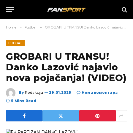
Home
»
Fudbal
»
GROBARI U TRANSU! Danko Lazović najavio nova pojačanja! (VIDEO)
FUDBAL
GROBARI U TRANSU!
Danko Lazović najavio
nova pojačanja! (VIDEO)
By
Redakcija
29.01.2025
Нема коментара
5 Mins Read