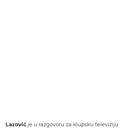
Lazović
je u razgovoru za klupsku televiziju