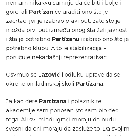
nemam nikakvu sumnju da će biti i bolje i
gore, ali
Partizan
će uraditi ono što je
zacrtao, jer je izabrao pravi put, zato što je
možda prvi put između onog šta želi javnost
i šta je potrebno
Partizanu
izabrao ono što je
potrebno klubu. A to je stabilizacija –
poručuje nekadašnji reprezentativac.
Osvrnuo se
Lazović
i odluku uprave da se
okrene omladinskoj školi
Partizana
.
Ja kao dete
Partizana
i polaznik te
akademije sam ponosan što sam bio deo
toga. Ali svi mladi igrači moraju da budu
svesni da oni moraju da zasluže to. Da svojim