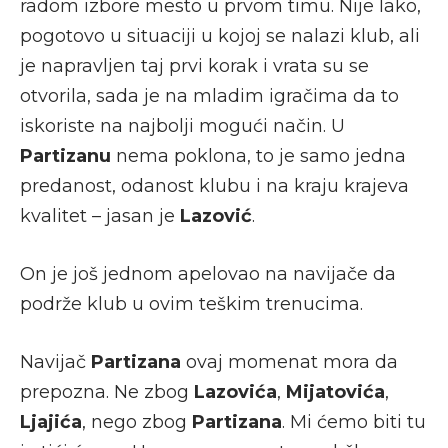
radom izbore mesto u prvom timu. Nije lako,
pogotovo u situaciji u kojoj se nalazi klub, ali
je napravljen taj prvi korak i vrata su se
otvorila, sada je na mladim igračima da to
iskoriste na najbolji mogući način. U
Partizanu
nema poklona, to je samo jedna
predanost, odanost klubu i na kraju krajeva
kvalitet – jasan je
Lazović
.
On je još jednom apelovao na navijače da
podrže klub u ovim teškim trenucima.
Navijač
Partizana
ovaj momenat mora da
prepozna. Ne zbog
Lazovića
,
Mijatovića
,
Ljajića
, nego zbog
Partizana
. Mi ćemo biti tu