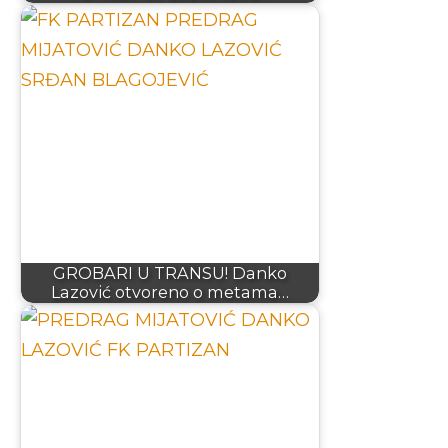
GROBARI U TRANSU! Danko
Lazović otvoreno o metama…