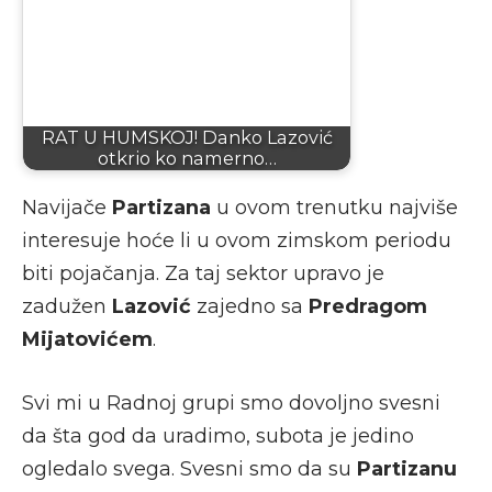
RAT U HUMSKOJ! Danko Lazović
otkrio ko namerno…
Navijače
Partizana
u ovom trenutku najviše
interesuje hoće li u ovom zimskom periodu
biti pojačanja. Za taj sektor upravo je
zadužen
Lazović
zajedno sa
Predragom
Mijatovićem
.
Svi mi u Radnoj grupi smo dovoljno svesni
da šta god da uradimo, subota je jedino
ogledalo svega. Svesni smo da su
Partizanu