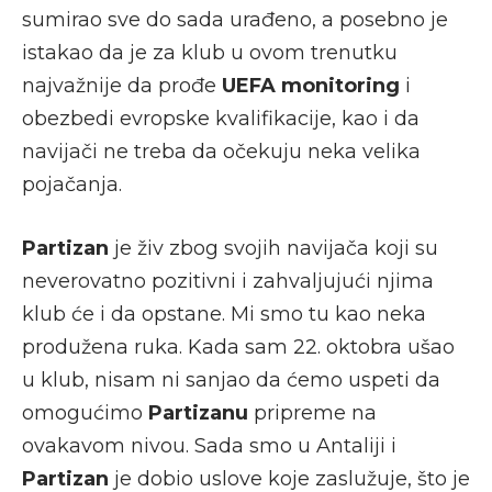
sumirao sve do sada urađeno, a posebno je
istakao da je za klub u ovom trenutku
najvažnije da prođe
UEFA monitoring
i
obezbedi evropske kvalifikacije, kao i da
navijači ne treba da očekuju neka velika
pojačanja.
Partizan
je živ zbog svojih navijača koji su
neverovatno pozitivni i zahvaljujući njima
klub će i da opstane. Mi smo tu kao neka
produžena ruka. Kada sam 22. oktobra ušao
u klub, nisam ni sanjao da ćemo uspeti da
omogućimo
Partizanu
pripreme na
ovakavom nivou. Sada smo u Antaliji i
Partizan
je dobio uslove koje zaslužuje, što je