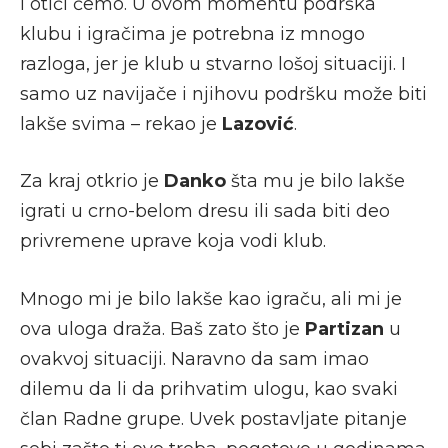
i otići ćemo. U ovom momentu podrška
klubu i igračima je potrebna iz mnogo
razloga, jer je klub u stvarno lošoj situaciji. I
samo uz navijače i njihovu podršku može biti
lakše svima – rekao je
Lazović
.
Za kraj otkrio je
Danko
šta mu je bilo lakše
igrati u crno-belom dresu ili sada biti deo
privremene uprave koja vodi klub.
Mnogo mi je bilo lakše kao igraču, ali mi je
ova uloga draža. Baš zato što je
Partizan
u
ovakvoj situaciji. Naravno da sam imao
dilemu da li da prihvatim ulogu, kao svaki
član Radne grupe. Uvek postavljate pitanje