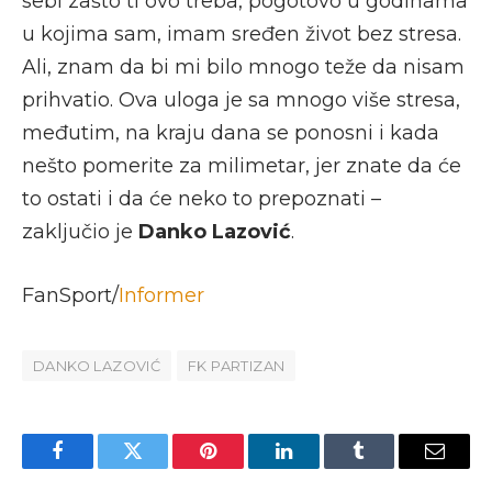
sebi zašto ti ovo treba, pogotovo u godinama
u kojima sam, imam sređen život bez stresa.
Ali, znam da bi mi bilo mnogo teže da nisam
prihvatio. Ova uloga je sa mnogo više stresa,
međutim, na kraju dana se ponosni i kada
nešto pomerite za milimetar, jer znate da će
to ostati i da će neko to prepoznati –
zaključio je
Danko Lazović
.
FanSport/
Informer
DANKO LAZOVIĆ
FK PARTIZAN
Facebook
Twitter
Pinterest
LinkedIn
Tumblr
Email