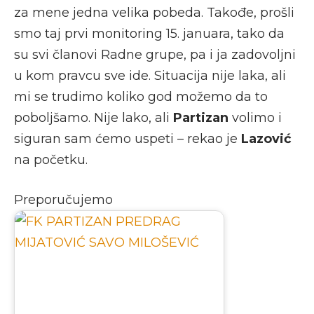
za mene jedna velika pobeda. Takođe, prošli
smo taj prvi monitoring 15. januara, tako da
su svi članovi Radne grupe, pa i ja zadovoljni
u kom pravcu sve ide. Situacija nije laka, ali
mi se trudimo koliko god možemo da to
poboljšamo. Nije lako, ali
Partizan
volimo i
siguran sam ćemo uspeti – rekao je
Lazović
na početku.
Preporučujemo