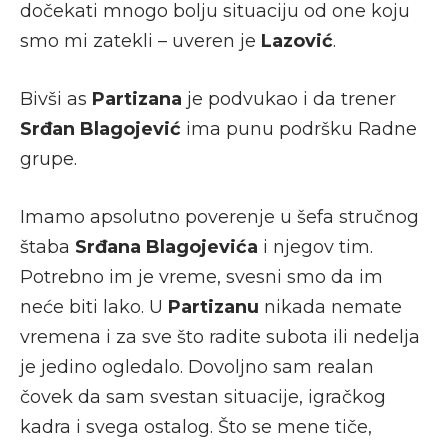
dočekati mnogo bolju situaciju od one koju
smo mi zatekli – uveren je
Lazović
.
Bivši as
Partizana
je podvukao i da trener
Srđan Blagojević
ima punu podršku Radne
grupe.
Imamo apsolutno poverenje u šefa stručnog
štaba
Srđana Blagojevića
i njegov tim.
Potrebno im je vreme, svesni smo da im
neće biti lako. U
Partizanu
nikada nemate
vremena i za sve što radite subota ili nedelja
je jedino ogledalo. Dovoljno sam realan
čovek da sam svestan situacije, igračkog
kadra i svega ostalog. Što se mene tiče,