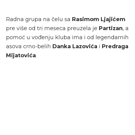
Radna grupa na čelu sa
Rasimom Ljajićem
pre više od tri meseca preuzela je
Partizan
, a
pomoć u vođenju kluba ima i od legendarnih
asova crno-belih
Danka Lazovića
i
Predraga
Mijatovića
.