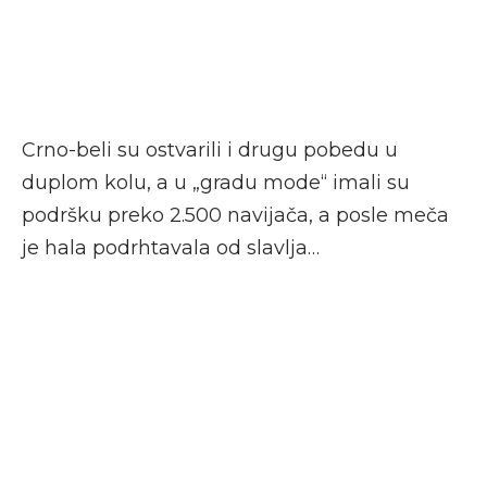
Crno-beli su ostvarili i drugu pobedu u
duplom kolu, a u „gradu mode“ imali su
podršku preko 2.500 navijača, a posle meča
je hala podrhtavala od slavlja…