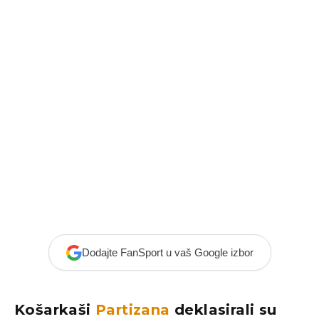
Dodajte FanSport u vaš Google izbor
Košarkaši
Partizana
deklasirali su