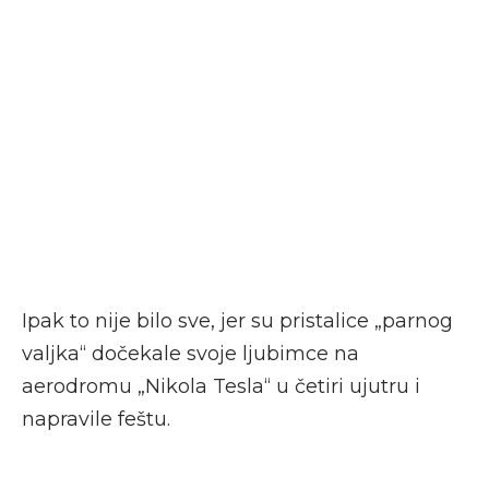
Ipak to nije bilo sve, jer su pristalice „parnog
valjka“ dočekale svoje ljubimce na
aerodromu „Nikola Tesla“ u četiri ujutru i
napravile feštu.