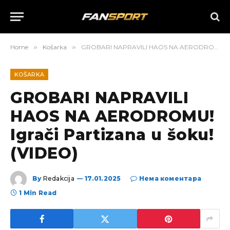
Home
»
Košarka
»
GROBARI NAPRAVILI HAOS NA AERODROMU! Igrači Partizana u šoku! (VIDEO)
KOŠARKA
GROBARI NAPRAVILI
HAOS NA AERODROMU!
Igrači Partizana u šoku!
(VIDEO)
By
Redakcija
17.01.2025
Нема коментара
1 Min Read