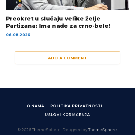
Preokret u slučaju velike želje
Partizana: Ima nade za crno-bele!
06.08.2026
ADD A COMMENT
O NAMA
POLITIKA PRIVATNOSTI
USLOVI KORIŠĆENJA
© 2026 ThemeSphere. Designed by
ThemeSphere
.