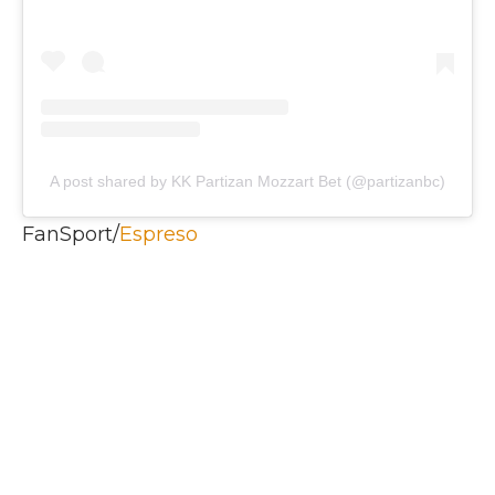
A post shared by KK Partizan Mozzart Bet (@partizanbc)
FanSport/
Espreso