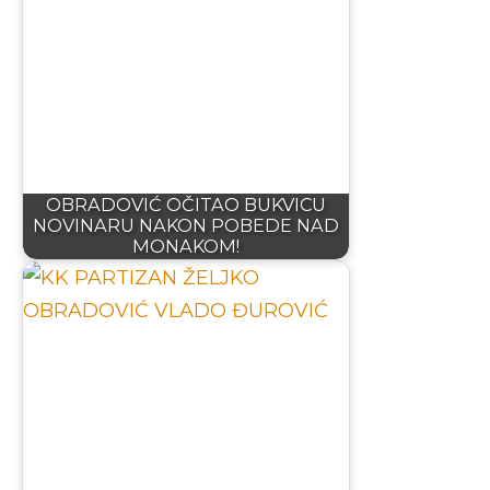
OBRADOVIĆ OČITAO BUKVICU
NOVINARU NAKON POBEDE NAD
MONAKOM!