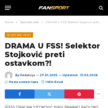
Home
»
Sportske vesti
»
DRAMA U FSS! Selektor Stojković preti ostavkom?!
SPORTSKE VESTI
DRAMA U FSS! Selektor
Stojković preti
ostavkom?!
By
Redakcija
27.01.2025
Updated:
31.05.2026
Нема коментара
1 Min Read