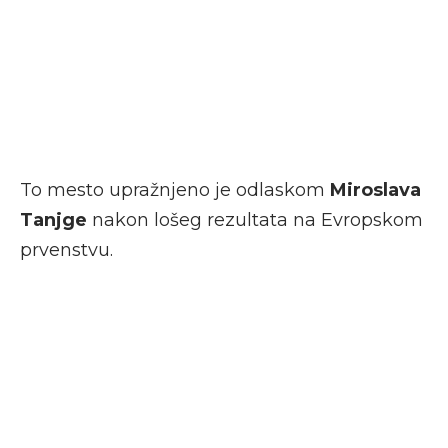
To mesto upražnjeno je odlaskom
Miroslava
Tanjge
nakon lošeg rezultata na Evropskom
prvenstvu.