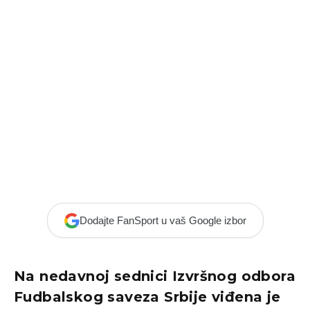
Dodajte FanSport u vaš Google izbor
Na nedavnoj sednici Izvršnog odbora
Fudbalskog saveza Srbije viđena je