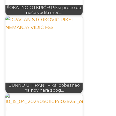
ŠOKATNO OTKRIĆE! Piksi pretio da
neće voditi meč…
BURNO U TIRANI! Piksi pobesneo
na novinara zbog…