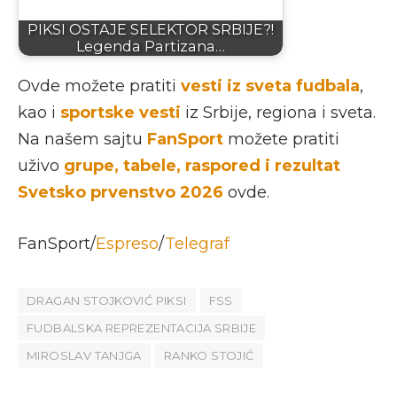
PIKSI OSTAJE SELEKTOR SRBIJE?!
Legenda Partizana…
Ovde možete pratiti
vesti iz sveta fudbala
,
kao i
sportske vesti
iz Srbije, regiona i sveta.
Na našem sajtu
FanSport
možete pratiti
uživo
grupe, tabele, raspored i rezultat
Svetsko prvenstvo 2026
ovde.
FanSport/
Espreso
/
Telegraf
DRAGAN STOJKOVIĆ PIKSI
FSS
FUDBALSKA REPREZENTACIJA SRBIJE
MIROSLAV TANJGA
RANKO STOJIĆ