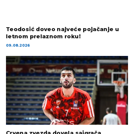
Teodosić doveo najveće pojačanje u
letnom prelaznom roku!
09.08.2026
Crvena zvezda dovela saigrača