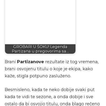
GROBARI U ŠOKU! Legenda
Partizana u pregovorima sa…
Brani
Partizanove
rezultate iz tog vremena,
brani osvojenu titulu o koje je ekipa, kako
kaže, stigla potpuno zasluženo.
Besmisleno, kada te neko dobije svaki put
kada te vidi te sezone, a onda dobije i sve
ostalo da bi osvojio titulu, onda blago rečeno