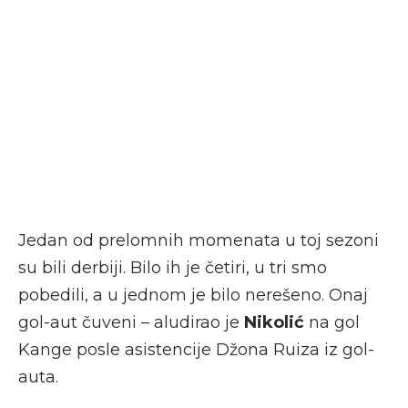
Jedan od prelomnih momenata u toj sezoni
su bili derbiji. Bilo ih je četiri, u tri smo
pobedili, a u jednom je bilo nerešeno. Onaj
gol-aut čuveni – aludirao je
Nikolić
na gol
Kange posle asistencije Džona Ruiza iz gol-
auta.