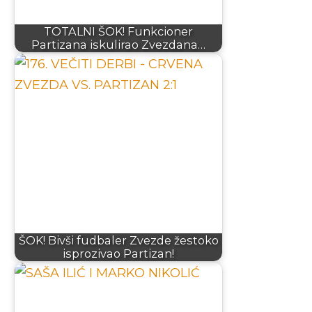
TOTALNI ŠOK! Funkcioner
Partizana iskulirao Zvezdana…
ŠOK! Bivši fudbaler Zvezde žestoko
isprozivao Partizan!