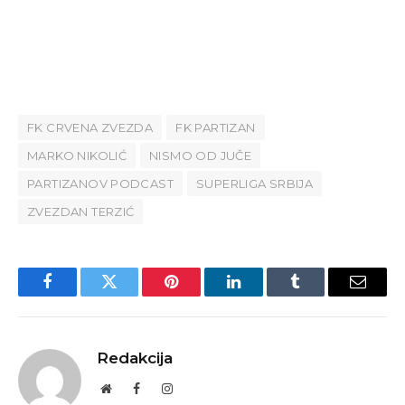
FK CRVENA ZVEZDA
FK PARTIZAN
MARKO NIKOLIĆ
NISMO OD JUČE
PARTIZANOV PODCAST
SUPERLIGA SRBIJA
ZVEZDAN TERZIĆ
Facebook
Twitter
Pinterest
LinkedIn
Tumblr
Email
Redakcija
Website
Facebook
Instagram