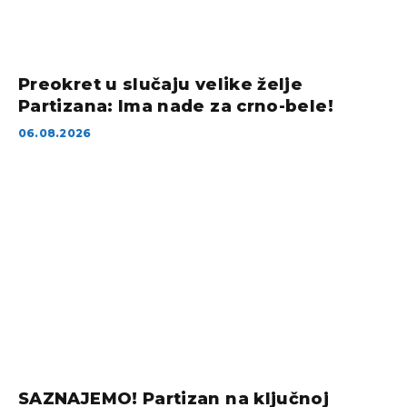
Preokret u slučaju velike želje
Partizana: Ima nade za crno-bele!
06.08.2026
SAZNAJEMO! Partizan na ključnoj