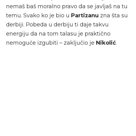
nemaš baš moralno pravo da se javljaš na tu
temu. Svako ko je bio u
Partizanu
zna šta su
derbiji. Pobeda u derbiju ti daje takvu
energiju da na tom talasu je praktično
nemoguće izgubiti – zaključio je
Nikolić
.