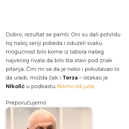
Dobro, rezultat se pamti. Oni su dali potvrdu
toj našoj seriji pobeda i oduzeli svaku
mogućnost bilo kome iz tabora našeg
najvećeg rivala da bilo šta stavi pod znak
pitanja. Čini mi se da je neko i pokušavao to
da uradi, možda čak i
Terza
– istakao je
Nikolić
u podkastu
Nismo od juče
.
Preporučujemo