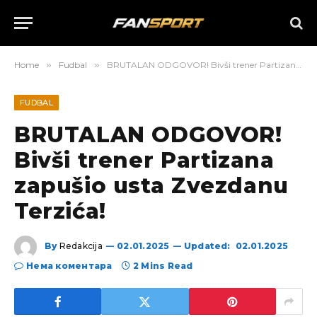
Home
»
Fudbal
»
BRUTALAN ODGOVOR! Bivši trener Partizana zapušio usta Zvezdanu Terzića!
FUDBAL
BRUTALAN ODGOVOR!
Bivši trener Partizana
zapušio usta Zvezdanu
Terzića!
By
Redakcija
02.01.2025
Updated:
02.01.2025
Нема коментара
2 Mins Read