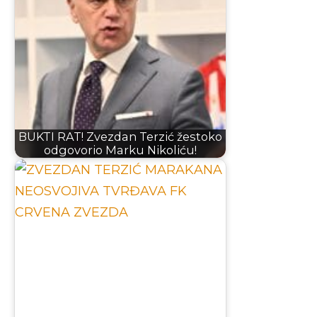
BUKTI RAT! Zvezdan Terzić žestoko
odgovorio Marku Nikoliću!