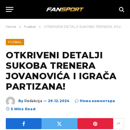
Home
»
Fudbal
»
OTKRIVENI DETALJI SUKOBA TRENERA JOVANOVIĆA I IGRAČA PARTIZANA!
FUDBAL
OTKRIVENI DETALJI
SUKOBA TRENERA
JOVANOVIĆA I IGRAČA
PARTIZANA!
By
Redakcija
29.12.2024
Нема коментара
5 Mins Read