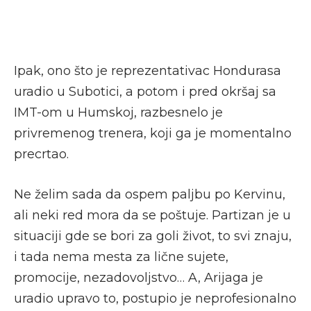
Ipak, ono što je reprezentativac Hondurasa
uradio u Subotici, a potom i pred okršaj sa
IMT-om u Humskoj, razbesnelo je
privremenog trenera, koji ga je momentalno
precrtao.
Ne želim sada da ospem paljbu po Kervinu,
ali neki red mora da se poštuje. Partizan je u
situaciji gde se bori za goli život, to svi znaju,
i tada nema mesta za lične sujete,
promocije, nezadovoljstvo… A, Arijaga je
uradio upravo to, postupio je neprofesionalno