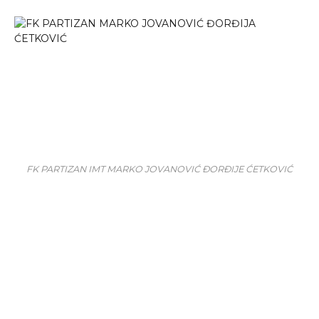
FK PARTIZAN IMT MARKO JOVANOVIĆ ĐORĐIJE ĆETKOVIĆ