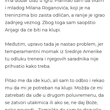
ima dobar ulaz u igru. Planirao sam da vidim
i mladog Milana Roganovića, koji je na
treninzima bio zaista odličan, a ranije je igrao
zadnjeg veznog. Zbog toga sam saopštio
Arijagi da će biti na klupi.
Međutim, upravo tada je nastao problem, jer
temperamentni momak iz Srednje Amerike
tu odluku trenera i njegovih saradnika nije
prihvatio kako treba.
Pitao me da ide kući, ali sam to odbio i rekao
mu da mi je potreban na klupi. Možda će mi
zatrebati da uđe u drugom poluvremenu, da
se zatvori utakmica ili ako se, ne daj Bože,
neko povredi… Zamislite da sam to dozvolio,