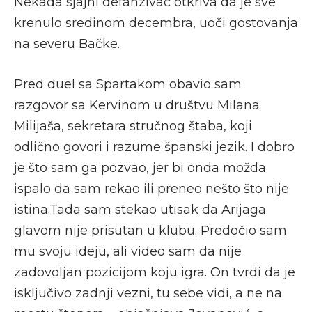
Nekada sjajni defanzivac otkriva da je sve
krenulo sredinom decembra, uoči gostovanja
na severu Bačke.
Pred duel sa Spartakom obavio sam
razgovor sa Kervinom u društvu Milana
Milijaša, sekretara stručnog štaba, koji
odlično govori i razume španski jezik. I dobro
je što sam ga pozvao, jer bi onda možda
ispalo da sam rekao ili preneo nešto što nije
istina.Tada sam stekao utisak da Arijaga
glavom nije prisutan u klubu. Predočio sam
mu svoju ideju, ali video sam da nije
zadovoljan pozicijom koju igra. On tvrdi da je
isključivo zadnji vezni, tu sebe vidi, a ne na