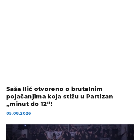
Saša Ilić otvoreno o brutalnim
pojačanjima koja stižu u Partizan
„minut do 12“!
05.08.2026