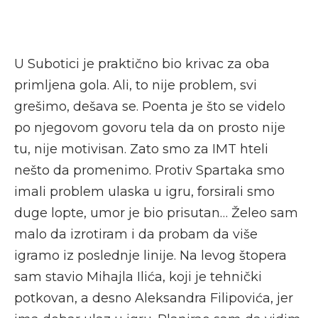
U Subotici je praktično bio krivac za oba
primljena gola. Ali, to nije problem, svi
grešimo, dešava se. Poenta je što se videlo
po njegovom govoru tela da on prosto nije
tu, nije motivisan. Zato smo za IMT hteli
nešto da promenimo. Protiv Spartaka smo
imali problem ulaska u igru, forsirali smo
duge lopte, umor je bio prisutan… Želeo sam
malo da izrotiram i da probam da više
igramo iz poslednje linije. Na levog štopera
sam stavio Mihajla Ilića, koji je tehnički
potkovan, a desno Aleksandra Filipovića, jer