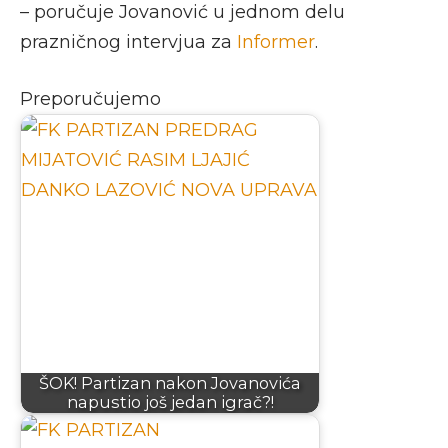
– poručuje Jovanović u jednom delu
prazničnog intervjua za
Informer
.
Preporučujemo
ŠOK! Partizan nakon Jovanovića
napustio još jedan igrač?!