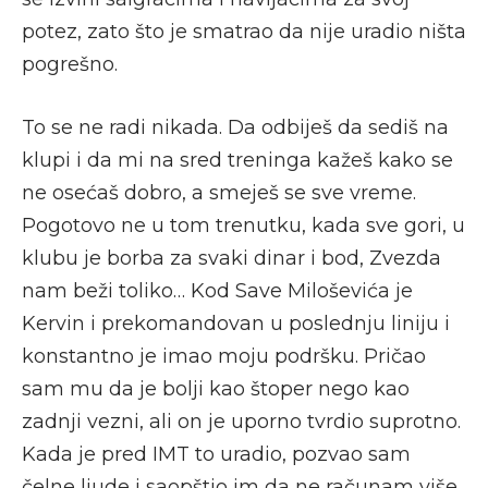
potez, zato što je smatrao da nije uradio ništa
pogrešno.
To se ne radi nikada. Da odbiješ da sediš na
klupi i da mi na sred treninga kažeš kako se
ne osećaš dobro, a smeješ se sve vreme.
Pogotovo ne u tom trenutku, kada sve gori, u
klubu je borba za svaki dinar i bod, Zvezda
nam beži toliko… Kod Save Miloševića je
Kervin i prekomandovan u poslednju liniju i
konstantno je imao moju podršku. Pričao
sam mu da je bolji kao štoper nego kao
zadnji vezni, ali on je uporno tvrdio suprotno.
Kada je pred IMT to uradio, pozvao sam
čelne ljude i saopštio im da ne računam više