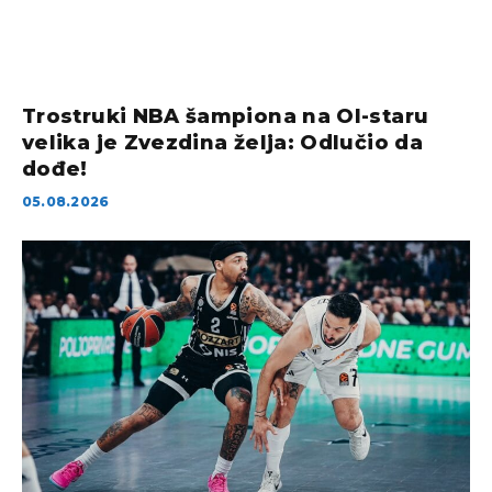
Trostruki NBA šampiona na Ol-staru
velika je Zvezdina želja: Odlučio da
dođe!
05.08.2026