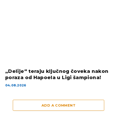
„Delije“ teraju ključnog čoveka nakon
poraza od Hapoela u Ligi šampiona!
04.08.2026
ADD A COMMENT