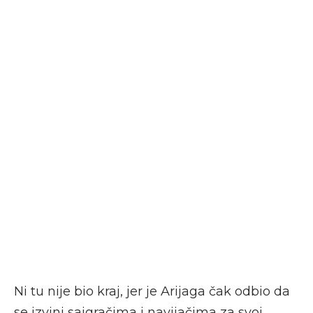
Ni tu nije bio kraj, jer je Arijaga čak odbio da
se izvini saigračima i navijačima za svoj