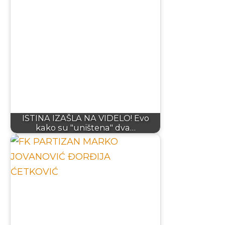
ISTINA IZAŠLA NA VIDELO! Evo
kako su "uništena" dva…