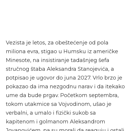
Vezista je letos, za obeštećenje od pola
miliona evra, stigao u Humsku iz američke
Minesote, na insistiranje tadašnjeg šefa
stručnog štaba Aleksandra Stanojevića, a
potpisao je ugovor do juna 2027. Vrlo brzo je
pokazao da ima nezgodnu narav i da itekako
ume da bude prgav. Početkom septembra,
tokom utakmice sa Vojvodinom, ušao je
verbalni, a umalo i fizički sukob sa
kapitenom i golmanom Aleksandrom
Jovanovićem, pa su morali da reaguju i ostali