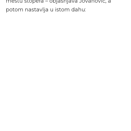
mestu štopera – objašnjava Jovanović, a
potom nastavlja u istom dahu: