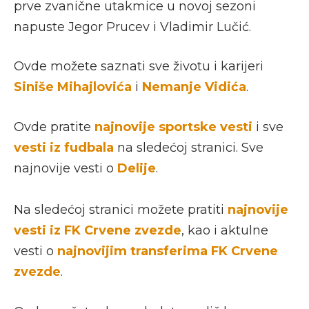
prve zvanične utakmice u novoj sezoni
napuste Jegor Prucev i Vladimir Lučić.
Ovde možete saznati sve životu i karijeri
Siniše Mihajlovića
i
Nemanje Vidića
.
Ovde pratite
najnovije sportske vesti
i sve
vesti iz fudbala
na sledećoj stranici. Sve
najnovije vesti o
Delije
.
Na sledećoj stranici možete pratiti
najnovije
vesti iz FK Crvene zvezde
, kao i aktulne
vesti o
najnovijim transferima FK Crvene
zvezde
.