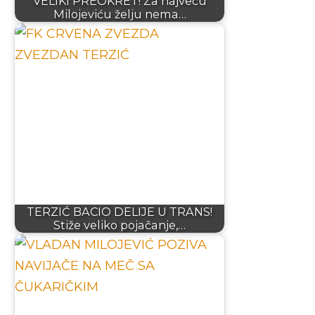
VELIKI PREOKRET! Za najveću
Milojeviću želju nema…
TERZIĆ BACIO DELIJE U TRANS!
Stiže veliko pojačanje,…