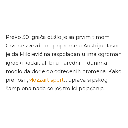
Preko 30 igrača otišlo je sa prvim timom
Crvene zvezde na pripreme u Austriju. Jasno
je da Milojević na raspolaganju ima ogroman
igrački kadar, ali bi u narednim danima
moglo da dođe do određenih promena. Kako
prenosi „
Mozzart sport
„, uprava srpskog
šampiona nada se još trojici pojačanja.