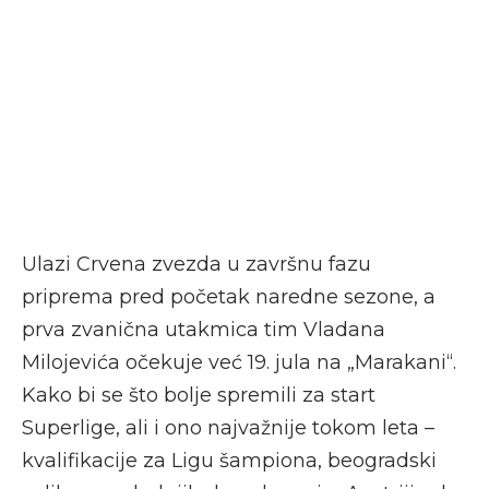
Ulazi Crvena zvezda u završnu fazu
priprema pred početak naredne sezone, a
prva zvanična utakmica tim Vladana
Milojevića očekuje već 19. jula na „Marakani“.
Kako bi se što bolje spremili za start
Superlige, ali i ono najvažnije tokom leta –
kvalifikacije za Ligu šampiona, beogradski