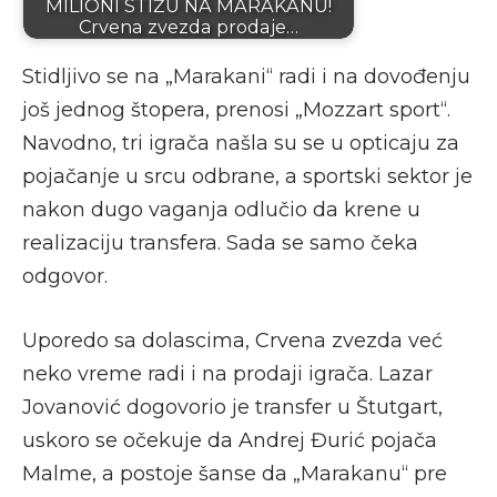
MILIONI STIŽU NA MARAKANU!
Crvena zvezda prodaje…
Stidljivo se na „Marakani“ radi i na dovođenju
još jednog štopera, prenosi „Mozzart sport“.
Navodno, tri igrača našla su se u opticaju za
pojačanje u srcu odbrane, a sportski sektor je
nakon dugo vaganja odlučio da krene u
realizaciju transfera. Sada se samo čeka
odgovor.
Uporedo sa dolascima, Crvena zvezda već
neko vreme radi i na prodaji igrača. Lazar
Jovanović dogovorio je transfer u Štutgart,
uskoro se očekuje da Andrej Đurić pojača
Malme, a postoje šanse da „Marakanu“ pre