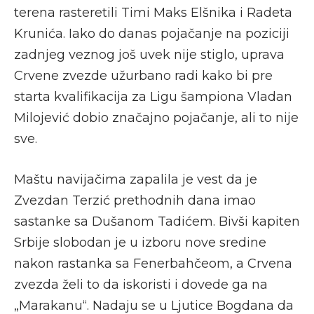
terena rasteretili Timi Maks Elšnika i Radeta
Krunića. Iako do danas pojačanje na poziciji
zadnjeg veznog još uvek nije stiglo, uprava
Crvene zvezde užurbano radi kako bi pre
starta kvalifikacija za Ligu šampiona Vladan
Milojević dobio značajno pojačanje, ali to nije
sve.
Maštu navijačima zapalila je vest da je
Zvezdan Terzić prethodnih dana imao
sastanke sa Dušanom Tadićem. Bivši kapiten
Srbije slobodan je u izboru nove sredine
nakon rastanka sa Fenerbahčeom, a Crvena
zvezda želi to da iskoristi i dovede ga na
„Marakanu“. Nadaju se u Ljutice Bogdana da