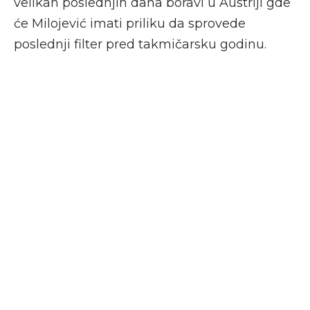
velikan poslednjih dana boravi u Austriji gde
će Milojević imati priliku da sprovede
poslednji filter pred takmičarsku godinu.