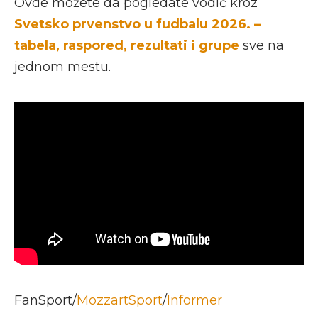
Ovde možete da pogledate vodič kroz
Svetsko prvenstvo u fudbalu 2026. –
tabela, raspored, rezultati i grupe
sve na
jednom mestu.
FanSport/
MozzartSport
/
Informer