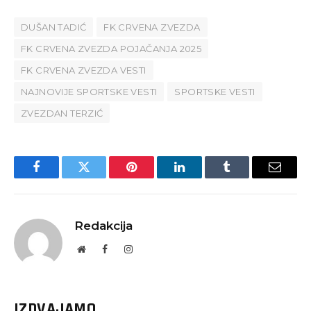
DUŠAN TADIĆ
FK CRVENA ZVEZDA
FK CRVENA ZVEZDA POJAČANJA 2025
FK CRVENA ZVEZDA VESTI
NAJNOVIJE SPORTSKE VESTI
SPORTSKE VESTI
ZVEZDAN TERZIĆ
Facebook
Twitter
Pinterest
LinkedIn
Tumblr
Email
Redakcija
Website
Facebook
Instagram
IZDVAJAMO