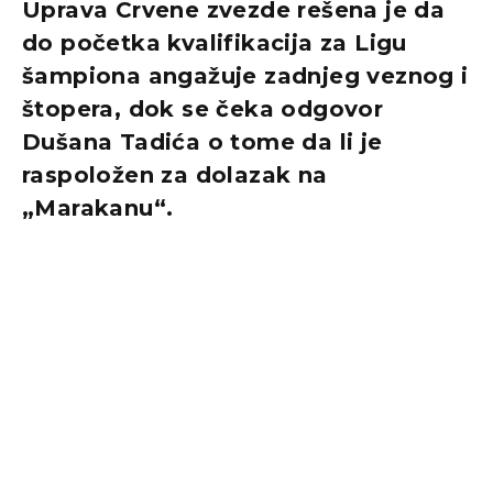
Uprava Crvene zvezde rešena je da
do početka kvalifikacija za Ligu
šampiona angažuje zadnjeg veznog i
štopera, dok se čeka odgovor
Dušana Tadića o tome da li je
raspoložen za dolazak na
„Marakanu“.