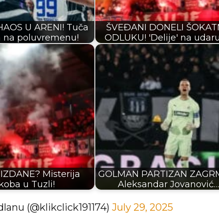
HAOS U ARENI! Tuča
ŠVEÐANI DONELI ŠOKA
a na poluvremenu!
ODLUKU! 'Delije' na udaru
 IZDANE? Misterija
GOLMAN PARTIZAN ZAGR
koba u Tuzli!
Aleksandar Jovanović…
lanu (@klikclick191174)
July 29, 2025