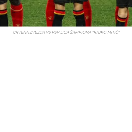
CRVENA ZVEZDA VS PSV LIGA ŠAMPIONA "RAJKO MITIĆ"