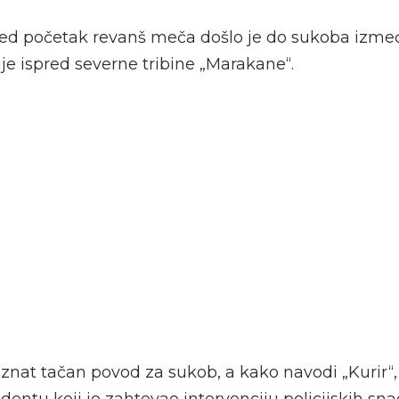
ed početak revanš meča došlo je do sukoba izme
cije ispred severne tribine „Marakane“.
znat tačan povod za sukob, a kako navodi „Kurir“, 
identu koji je zahtevao intervenciju policijskih sn