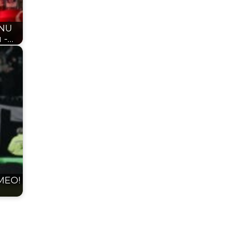
TNU
 -…
MEO!