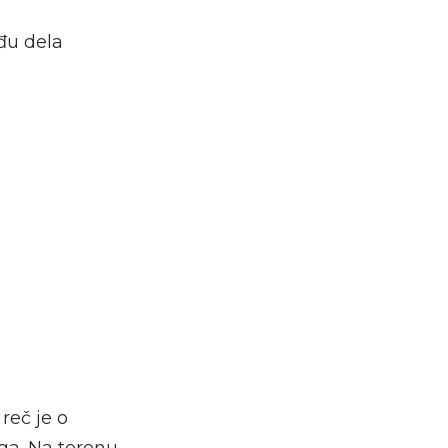
đu dela
reč je o
aga. Na terenu