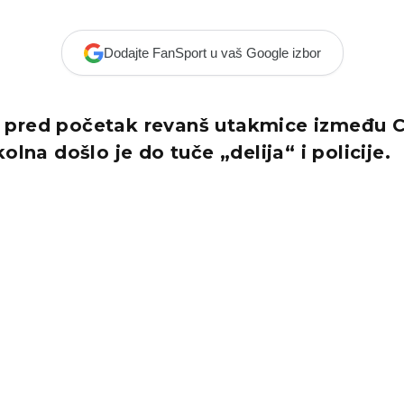
Dodajte FanSport u vaš Google izbor
pred početak revanš utakmice između 
olna došlo je do tuče „delija“ i policije.