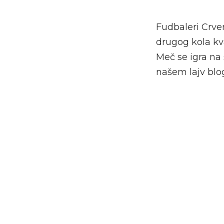
Fudbaleri Crve
drugog kola kva
Meč se igra na 
našem lajv blo