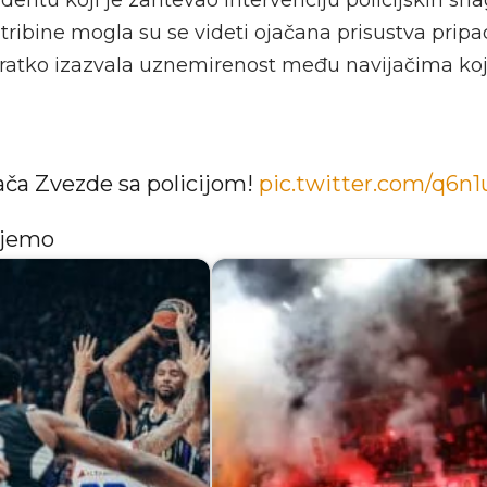
 tribine mogla su se videti ojačana prisustva prip
kratko izazvala uznemirenost među navijačima koji
ača Zvezde sa policijom!
pic.twitter.com/q6n
ujemo