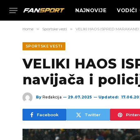
NAJNOVIJE
VODIČI
Home
»
Sportske vesti
»
VELIKI HAOS ISPRED MARAKANE! Tuča
SPORTSKE VESTI
VELIKI HAOS I
navijača i polic
By
Redakcija
29.07.2025
Updated:
17.06.2
Facebook
Twitter
Pinter