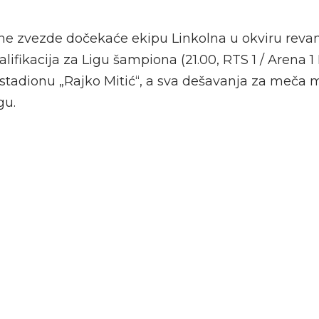
ne zvezde dočekaće ekipu Linkolna u okviru reva
lifikacija za Ligu šampiona (21.00, RTS 1 / Arena 
stadionu „Rajko Mitić“, a sva dešavanja za meča m
gu.