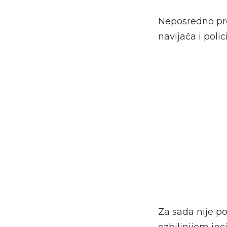
Neposredno pr
navijača i poli
Za sada nije po
ozbiljnijem inc