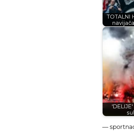
TOTALNI 
navijač
'DELIJE'
su
— sportnad