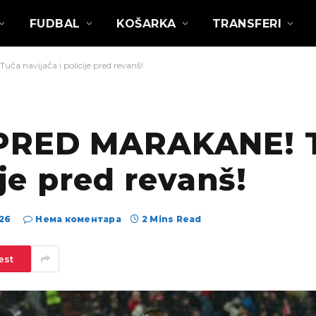
FUDBAL
KOŠARKA
TRANSFERI
 navijača i policije pred revanš!
SPRED MARAKANE! 
ije pred revanš!
026
Нема коментара
2 Mins Read
est