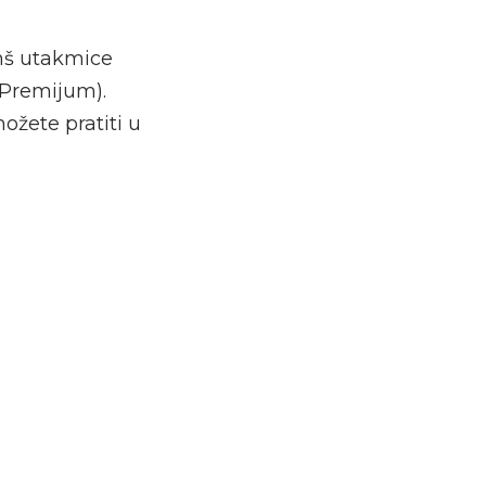
nš utakmice
1 Premijum).
ožete pratiti u