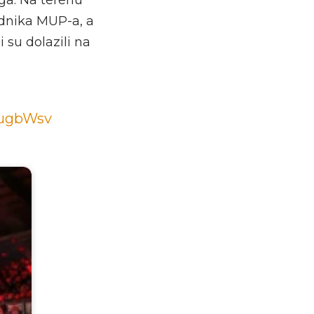
adnika MUP-a, a
 su dolazili na
1ugbWsv