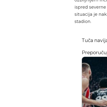
ispred severne
situacija je na
stadion.
Tuča navij
Preporuč