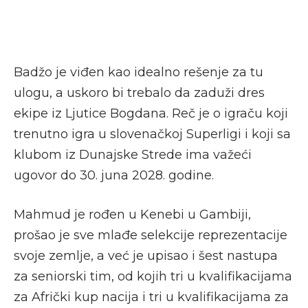
Badžo je viđen kao idealno rešenje za tu
ulogu, a uskoro bi trebalo da zaduži dres
ekipe iz Ljutice Bogdana. Reč je o igraču koji
trenutno igra u slovenačkoj Superligi i koji sa
klubom iz Dunajske Strede ima važeći
ugovor do 30. juna 2028. godine.
Mahmud je rođen u Kenebi u Gambiji,
prošao je sve mlađe selekcije reprezentacije
svoje zemlje, a već je upisao i šest nastupa
za seniorski tim, od kojih tri u kvalifikacijama
za Afrički kup nacija i tri u kvalifikacijama za