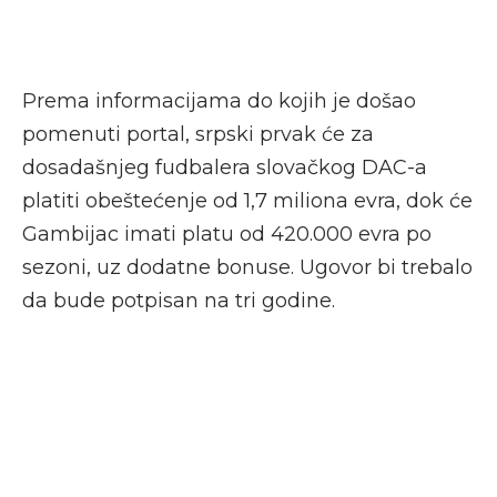
Prema informacijama do kojih je došao
pomenuti portal, srpski prvak će za
dosadašnjeg fudbalera slovačkog DAC-a
platiti obeštećenje od 1,7 miliona evra, dok će
Gambijac imati platu od 420.000 evra po
sezoni, uz dodatne bonuse. Ugovor bi trebalo
da bude potpisan na tri godine.