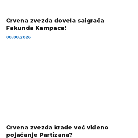
Crvena zvezda dovela saigrača
Fakunda Kampaca!
08.08.2026
Crvena zvezda krade već viđeno
pojačanje Partizana?