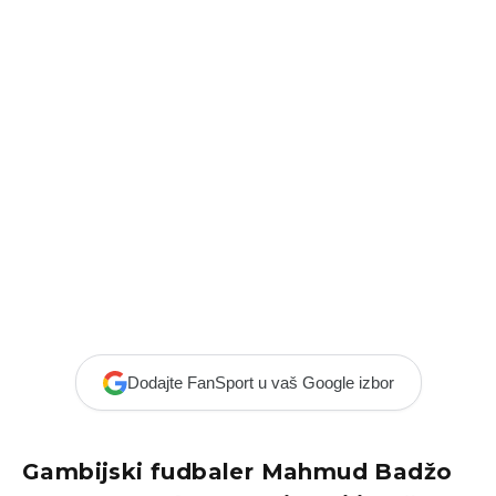
Dodajte FanSport u vaš Google izbor
Gambijski fudbaler Mahmud Badžo