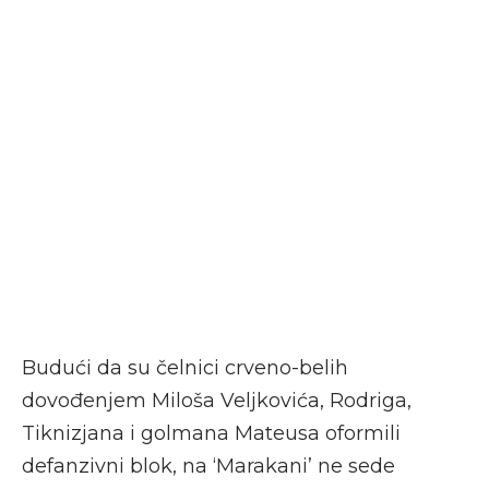
Budući da su čelnici crveno-belih
dovođenjem Miloša Veljkovića, Rodriga,
Tiknizjana i golmana Mateusa oformili
defanzivni blok, na ‘Marakani’ ne sede