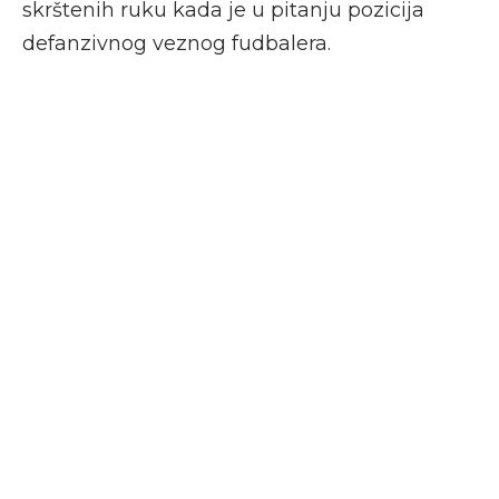
skrštenih ruku kada je u pitanju pozicija
defanzivnog veznog fudbalera.