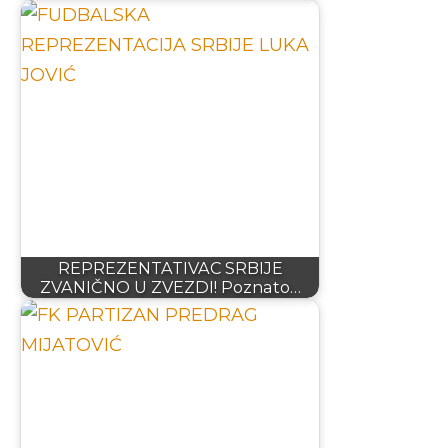
REPREZENTATIVAC SRBIJE
ZVANIČNO U ZVEZDI! Poznato…