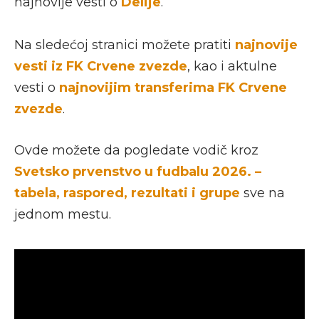
najnovije vesti o
Delije
.
Na sledećoj stranici možete pratiti
najnovije
vesti iz FK Crvene zvezde
, kao i aktulne
vesti o
najnovijim transferima FK Crvene
zvezde
.
Ovde možete da pogledate vodič kroz
Svetsko prvenstvo u fudbalu 2026. –
tabela, raspored, rezultati i grupe
sve na
jednom mestu.