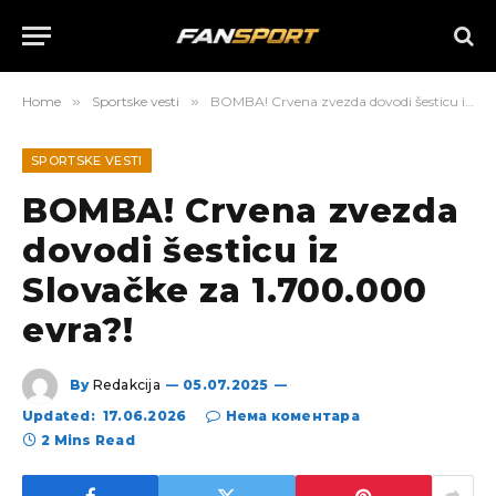
Home
»
Sportske vesti
»
BOMBA! Crvena zvezda dovodi šesticu iz Slovačke za 1.700.000 evra?!
SPORTSKE VESTI
BOMBA! Crvena zvezda
dovodi šesticu iz
Slovačke za 1.700.000
evra?!
By
Redakcija
05.07.2025
Updated:
17.06.2026
Нема коментара
2 Mins Read