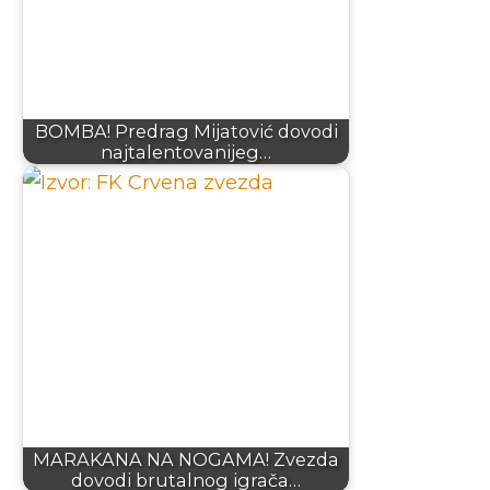
BOMBA! Predrag Mijatović dovodi
najtalentovanijeg…
MARAKANA NA NOGAMA! Zvezda
dovodi brutalnog igrača…