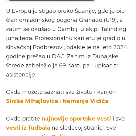
U Evropu je stigao preko Španije, gde je bio
član omladinskog pogona Granade (U19), a
zatim se okušao u Gambiji u ekipi Talinding
junajteda. Profesionalnu karijeru je gradio u
slovačkoj Podbrezovi, odakle je na leto 2024.
godine prešao u DAC. Za tim iz Dunajske
Strede zabeležio je 69 nastupa i upisao tri
asistencije.
Ovde možete saznati sve životu i karijeri
Siniše Mihajlovića
i
Nemanje Vidića
.
Ovde pratite
najnovije sportske vesti
i sve
vesti iz fudbala
na sledećoj stranici. Sve