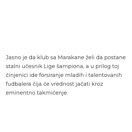
Jasno je da klub sa Marakane želi da postane
stalni učesnik Lige šampiona, a u prilog toj
činjenici ide forsiranje mladih i talentovanih
fudbalera čija će vrednost jačati kroz
eminentno takmičenje.