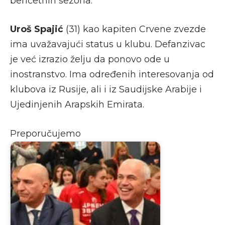
berićetnih sezona.
Uroš Spajić
(31) kao kapiten Crvene zvezde
ima uvažavajući status u klubu. Defanzivac
je već izrazio želju da ponovo ode u
inostranstvo. Ima određenih interesovanja od
klubova iz Rusije, ali i iz Saudijske Arabije i
Ujedinjenih Arapskih Emirata.
Preporučujemo