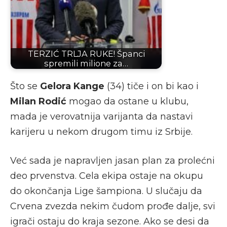
TERZIĆ TRLJA RUKE! Španci
spremili milione za…
Što se
Gelora Kange
(34) tiče i on bi kao i
Milan Rodić
mogao da ostane u klubu,
mada je verovatnija varijanta da nastavi
karijeru u nekom drugom timu iz Srbije.
Već sada je napravljen jasan plan za prolećni
deo prvenstva. Cela ekipa ostaje na okupu
do okončanja Lige šampiona. U slučaju da
Crvena zvezda nekim čudom prođe dalje, svi
igrači ostaju do kraja sezone. Ako se desi da