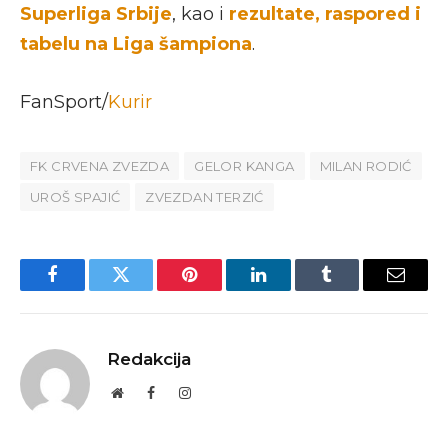
Superliga Srbije
, kao i
rezultate, raspored i
tabelu na Liga šampiona
.
FanSport/
Kurir
FK CRVENA ZVEZDA
GELOR KANGA
MILAN RODIĆ
UROŠ SPAJIĆ
ZVEZDAN TERZIĆ
Facebook
Twitter
Pinterest
LinkedIn
Tumblr
Email
Redakcija
Website
Facebook
Instagram