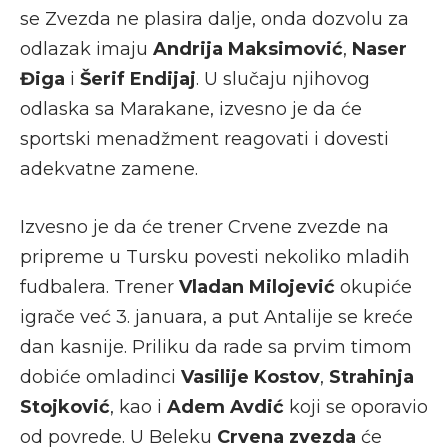
se Zvezda ne plasira dalje, onda dozvolu za
odlazak imaju
Andrija Maksimović
,
Naser
Điga
i
Šerif Endijaj
. U slučaju njihovog
odlaska sa Marakane, izvesno je da će
sportski menadžment reagovati i dovesti
adekvatne zamene.
Izvesno je da će trener Crvene zvezde na
pripreme u Tursku povesti nekoliko mladih
fudbalera. Trener
Vladan Milojević
okupiće
igrače već 3. januara, a put Antalije se kreće
dan kasnije. Priliku da rade sa prvim timom
dobiće omladinci
Vasilije Kostov
,
Strahinja
Stojković
, kao i
Adem Avdić
koji se oporavio
od povrede. U Beleku
Crvena zvezda
će