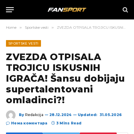
Home
»
Sportske vesti
»
ZVEZDA OTPISALA TROJICU ISKUSNIH IGRAČA! Šansu dobijaju supertalentovani omladinci?!
SPORTSKE VESTI
ZVEZDA OTPISALA
TROJICU ISKUSNIH
IGRAČA! Šansu dobijaju
supertalentovani
omladinci?!
By
Redakcija
28.12.2024
Updated:
31.05.2026
Нема коментара
3 Mins Read