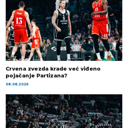
Crvena zvezda krade već viđeno
pojačanje Partizana?
08.08.2026