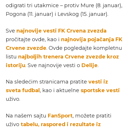
odigrati tri utakmice – protiv Mure (8. januar),
Pogona (11. januar) i Levskog (15. januar).
Sve
najnovije vesti FK Crvena zvezda
pročitajte ovde, kao i
najnovija pojačanja FK
Crvene zvezde
. Ovde pogledajte kompletnu
listu
najboljih trenera Crvene zvezde kroz
istoriju
. Sve najnovije vesti o
Delije
.
Na sledećim stranicama pratite
vesti iz
sveta fudbal
, kao i aktuelne
sportske vesti
uživo.
Na našem sajtu
FanSport
, možete pratiti
uživo
tabelu, raspored i rezultate iz