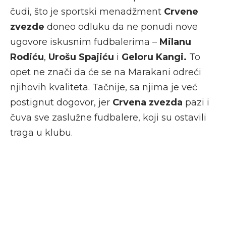
čudi, što je sportski menadžment
Crvene
zvezde
doneo odluku da ne ponudi nove
ugovore iskusnim fudbalerima –
Milanu
Rodiću
,
Urošu Spajiću
i
Geloru Kangi.
To
opet ne znači da će se na Marakani odreći
njihovih kvaliteta. Tačnije, sa njima je već
postignut dogovor, jer
Crvena zvezda
pazi i
čuva sve zaslužne fudbalere, koji su ostavili
traga u klubu.