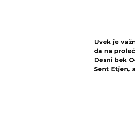
Uvek je važ
da na proleć
Desni bek O
Sent Etjen, 