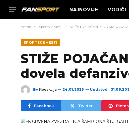
NAJNOVIJE
VODIČI
Home
»
Sportske vesti
»
STIŽE POJAČANJE NA MARAKANU! Z
SPORTSKE VESTI
STIŽE POJAČAN
dovela defanziv
By
Redakcija
24.01.2025
Updated:
31.05.20
Facebook
Twitter
Pinter