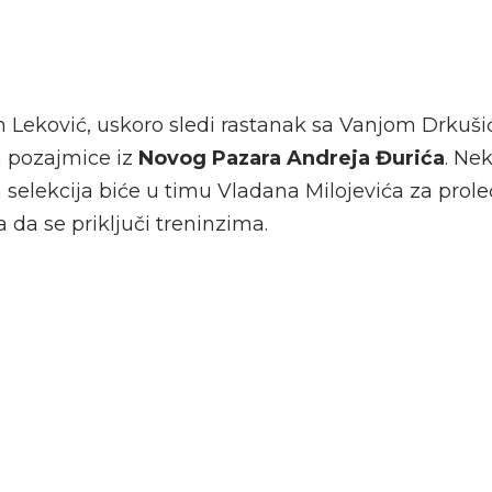
an Leković, uskoro sledi rastanak sa Vanjom Drkuši
sa pozajmice iz
Novog Pazara
Andreja Đurića
. Ne
 selekcija biće u timu Vladana Milojevića za prol
a da se priključi treninzima.