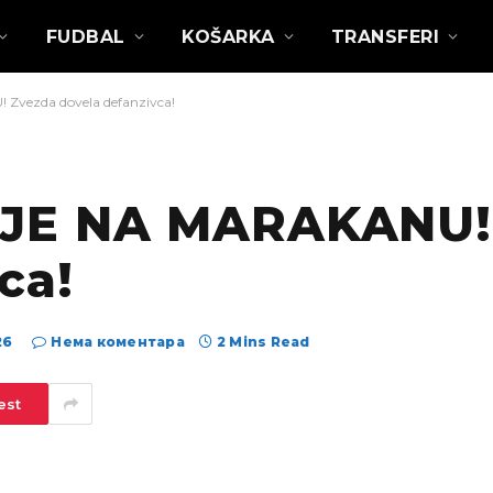
FUDBAL
KOŠARKA
TRANSFERI
vezda dovela defanzivca!
JE NA MARAKANU!
ca!
26
Нема коментара
2 Mins Read
est