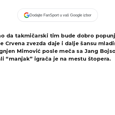
Dodajte FanSport u vaš Google izbor
no da takmičarski tim bude dobro popunje
e Crvena zvezda daje i dalje šansu mladi
gnjen Mimović posle meča sa Jang Bojso
ali “manjak” igrača je na mestu štopera.