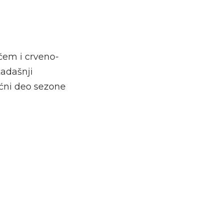
ćem i crveno-
kadašnji
ećni deo sezone