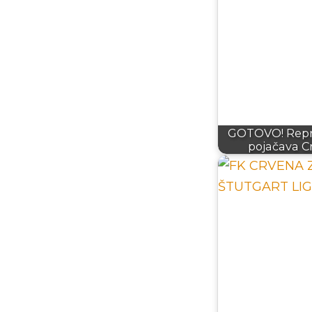
GOTOVO! Repre
pojačava C