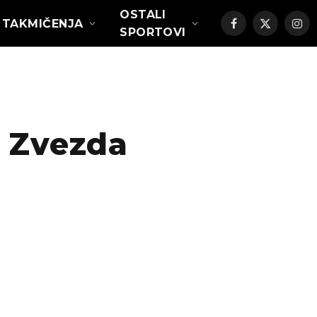
OSTALI
TAKMIČENJA
Facebook
X
Ins
SPORTOVI
(Twitter)
 Zvezda