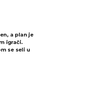
n, a plan je
m igrači.
m se seli u