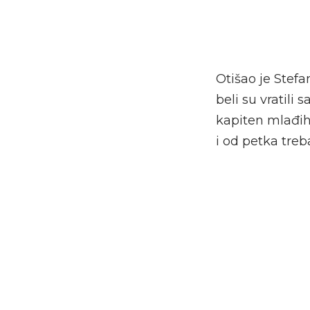
Otišao je Stef
beli su vratili 
kapiten mlađih
i od petka treb