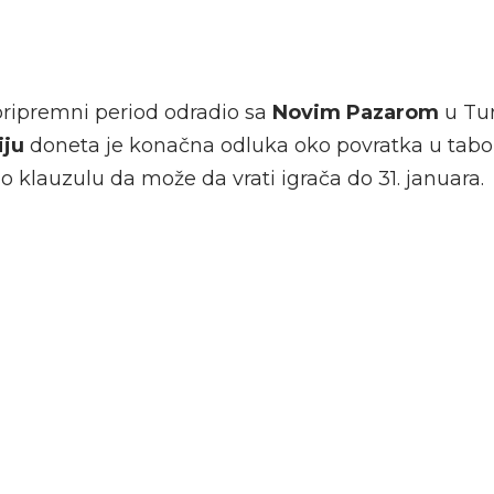
pripremni period odradio sa
Novim Pazarom
u Tur
iju
doneta je konačna odluka oko povratka u tabo
tio klauzulu da može da vrati igrača do 31. januara.