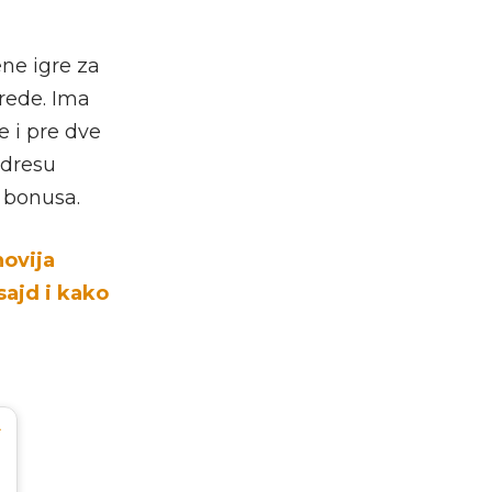
ne igre za
vrede. Ima
e i pre dve
 dresu
 bonusa.
novija
sajd i kako