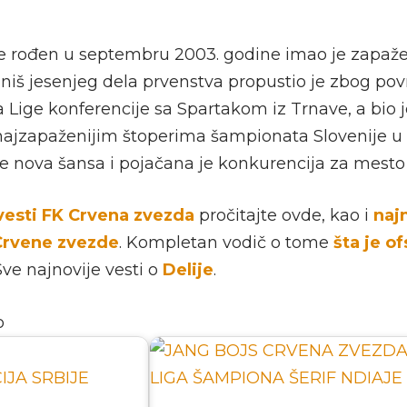
e rođen u septembru 2003. godine imao je zapaže
 finiš jesenjeg dela prvenstva propustio je zbog po
a Lige konferencije sa Spartakom iz Trnave, a bio j
ajzapaženijim štoperima šampionata Slovenije u
e nova šansa i pojačana je konkurencija za mesto
vesti FK Crvena zvezda
pročitajte ovde, kao i
naj
Crvene zvezde
. Kompletan vodič o tome
šta je of
ve najnovije vesti o
Delije
.
o