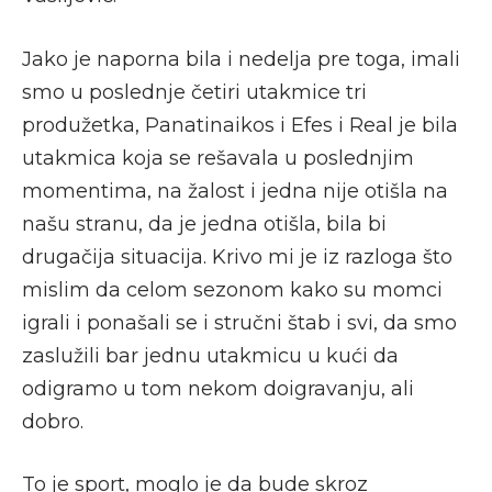
Jako je naporna bila i nedelja pre toga, imali
smo u poslednje četiri utakmice tri
produžetka, Panatinaikos i Efes i Real je bila
utakmica koja se rešavala u poslednjim
momentima, na žalost i jedna nije otišla na
našu stranu, da je jedna otišla, bila bi
drugačija situacija. Krivo mi je iz razloga što
mislim da celom sezonom kako su momci
igrali i ponašali se i stručni štab i svi, da smo
zaslužili bar jednu utakmicu u kući da
odigramo u tom nekom doigravanju, ali
dobro.
To je sport, moglo je da bude skroz