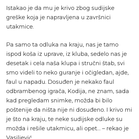
Istakao je da mu je krivo zbog sudijske
greške koja je napravljena u završnici
utakmice.
Pa samo ta odluka na kraju, nas je tamo
ispod koša iz uprave, iz kluba, sedelo nas je
desetak i cela naša klupa i stručni štab, svi
smo videli to neko guranje i očigledan, ajde,
faul u napadu. Dosuđen je nekako faul
odbrambenog igrača, Kodija, ne znam, sada
kad pregledam snimke, možda bi bilo
poštenije da ništa nije ni dosuđeno. I krivo mi
je što na kraju, te neke sudijske odluke su
možda i rešile utakmicu, ali opet… – rekao je
Vasiljević.