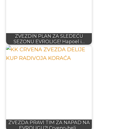
ZVEZDIN PLAN ZA SLEDEĆU
SEZONU EVROLIGE! Hapoel i…
ZVEZDA PRAVI TIM ZA NAPAD NA
EVROLIGU?! Crveno-beli…