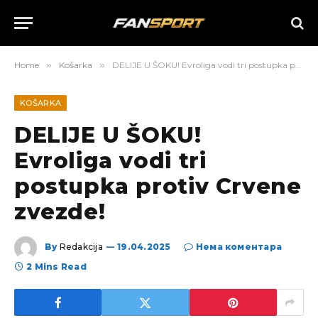
Home
»
Košarka
»
DELIJE U ŠOKU! Evroliga vodi tri postupka protiv Crvene zvezde!
KOŠARKA
DELIJE U ŠOKU!
Evroliga vodi tri
postupka protiv Crvene
zvezde!
By
Redakcija
19.04.2025
Нема коментара
2 Mins Read