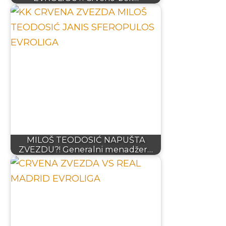
MILOŠ TEODOSIĆ NAPUŠTA
ZVEZDU?! Generalni menadžer…