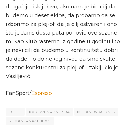
drugačije, isključivo, ako nam je bio cilj da
budemo u deset ekipa, da probamo da se
izborimo za plej-of, da je cilj ostvaren i ono
što je Janis dosta puta ponovio ove sezone,
mi kao klub rastemo iz godine u godinu i to
je neki cilj da budemo u kontinuitetu dobri i
da dođemo do nekog nivoa da smo svake
sezone konkurentni za plej-of – zaključio je
Vasiljević.
FanSport/
Espreso
DELIJE
KK CRVENA ZVEZDA
MILJANOV KORNER
NEMANJA VASILJEVIĆ