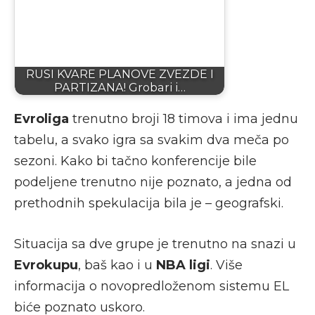
RUSI KVARE PLANOVE ZVEZDE I
PARTIZANA! Grobari i…
Evroliga
trenutno broji 18 timova i ima jednu
tabelu, a svako igra sa svakim dva meča po
sezoni. Kako bi tačno konferencije bile
podeljene trenutno nije poznato, a jedna od
prethodnih spekulacija bila je – geografski.
Situacija sa dve grupe je trenutno na snazi u
Evrokupu
, baš kao i u
NBA ligi
. Više
informacija o novopredloženom sistemu EL
biće poznato uskoro.