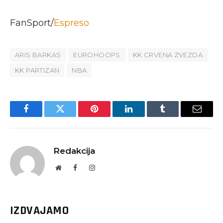
FanSport/
Espreso
ARIS BARKAS
EUROHOOPS
KK CRVENA ZVEZDA
KK PARTIZAN
NBA
Facebook
Twitter
Pinterest
LinkedIn
Tumblr
Email
Redakcija
Website
Facebook
Instagram
IZDVAJAMO