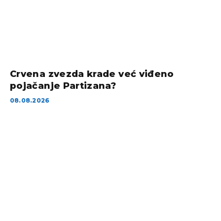
Crvena zvezda krade već viđeno
pojačanje Partizana?
08.08.2026