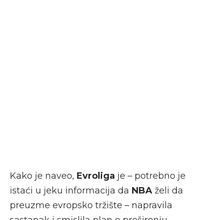
Kako je naveo,
Evroliga
je – potrebno je
istaći u jeku informacija da
NBA
želi da
preuzme evropsko tržište – napravila
sastanak i smislila plan o proširenju