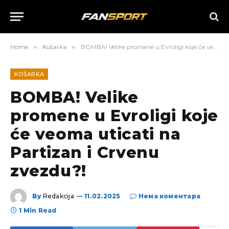
Home
»
Košarka
»
BOMBA! Velike promene u Evroligi koje će veoma uticati na Partizan i Crvenu zvezdu?!
KOŠARKA
BOMBA! Velike
promene u Evroligi koje
će veoma uticati na
Partizan i Crvenu
zvezdu?!
By
Redakcija
11.02.2025
Нема коментара
1 Min Read