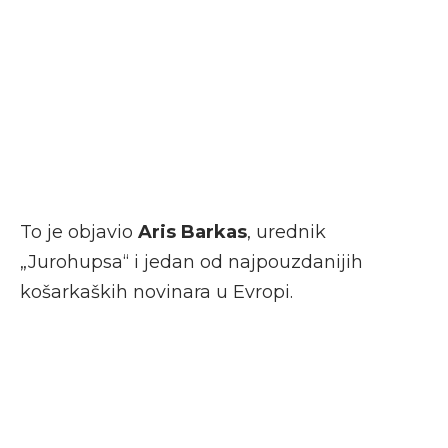
To je objavio
Aris Barkas
, urednik
„Jurohupsa“ i jedan od najpouzdanijih
košarkaških novinara u Evropi.