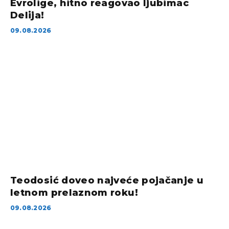
Evrolige, hitno reagovao ljubimac
Delija!
09.08.2026
Teodosić doveo najveće pojačanje u
letnom prelaznom roku!
09.08.2026