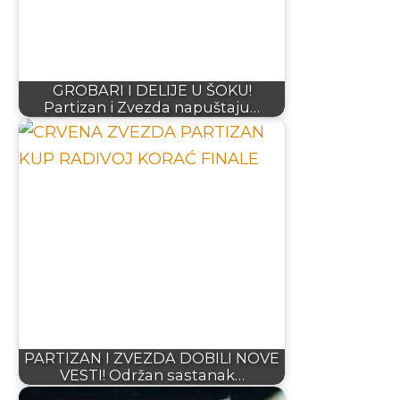
GROBARI I DELIJE U ŠOKU!
Partizan i Zvezda napuštaju…
PARTIZAN I ZVEZDA DOBILI NOVE
VESTI! Održan sastanak…