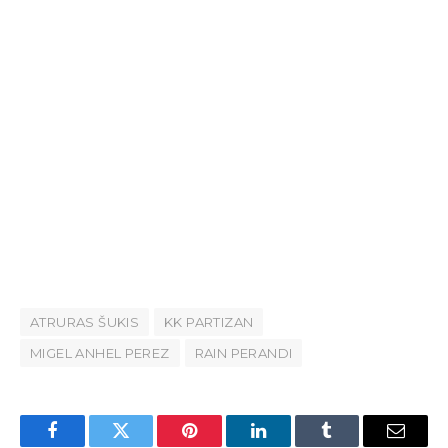
ATRURAS ŠUKIS
KK PARTIZAN
MIGEL ANHEL PEREZ
RAIN PERANDI
Facebook
Twitter
Pinterest
LinkedIn
Tumblr
Email