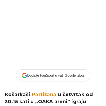
Dodajte FanSport u vaš Google izbor
Košarkaši
Partizana
u četvrtak od
20.15 sati u „OAKA areni“ igraju