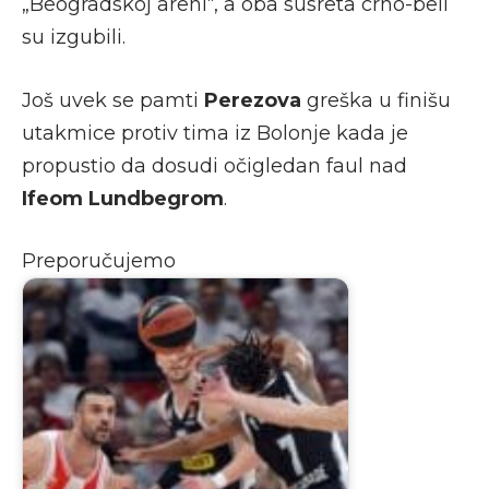
„Beogradskoj areni“, a oba susreta crno-beli
su izgubili.
Još uvek se pamti
Perezova
greška u finišu
utakmice protiv tima iz Bolonje kada je
propustio da dosudi očigledan faul nad
Ifeom Lundbegrom
.
Preporučujemo