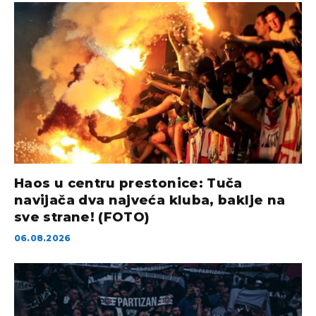
Haos u centru prestonice: Tuča
navijača dva najveća kluba, baklje na
sve strane! (FOTO)
06.08.2026