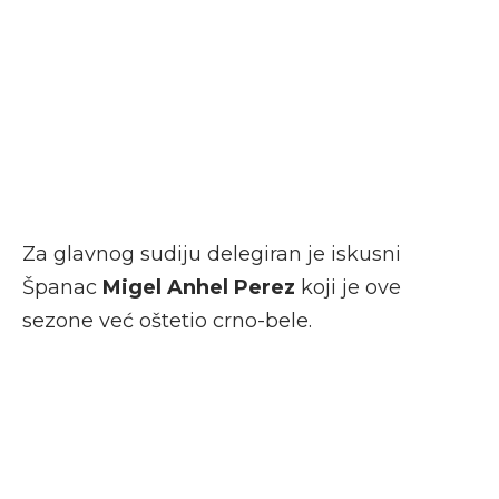
Za glavnog sudiju delegiran je iskusni
Španac
Migel Anhel Perez
koji je ove
sezone već oštetio crno-bele.