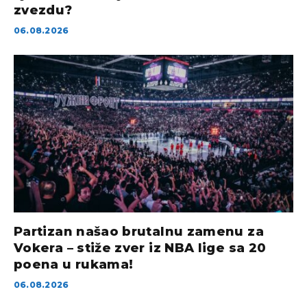
zvezdu?
06.08.2026
Partizan našao brutalnu zamenu za
Vokera – stiže zver iz NBA lige sa 20
poena u rukama!
06.08.2026