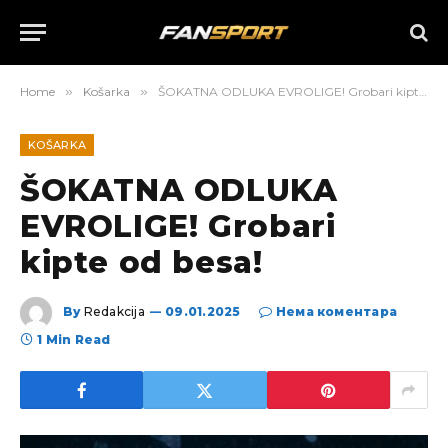
Home
»
Košarka
»
ŠOKATNA ODLUKA EVROLIGE! Grobari kipte od besa!
KOŠARKA
ŠOKATNA ODLUKA
EVROLIGE! Grobari
kipte od besa!
By
Redakcija
09.01.2025
Нема коментара
1 Min Read