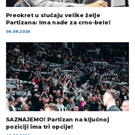
Preokret u slučaju velike želje
Partizana: Ima nade za crno-bele!
06.08.2026
SAZNAJEMO! Partizan na ključnoj
poziciji ima tri opcije!