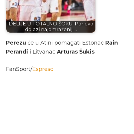
DELIJE U TOTALNO ŠOKU! Ponovo
dolazi najomraženiji…
Perezu
će u Atini pomagati Estonac
Rain
Perandi
i Litvanac
Arturas Šukis
.
FanSport/
Espreso