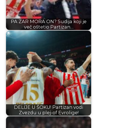
PA ZAR MORA ON? Sudija koji je
več oštetio Partizan…
DELIJE U ŠOKU! Partizan vodi
Zvezdu u plej-of Evrolige!