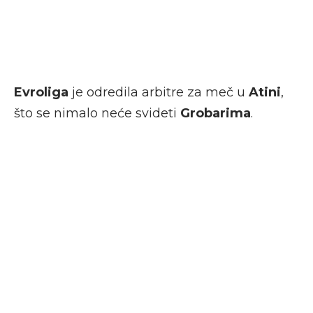
Evroliga
je odredila arbitre za meč u
Atini
,
što se nimalo neće svideti
Grobarima
.