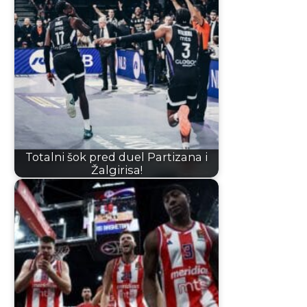
Totalni šok pred duel Partizana i
Žalgirisa!