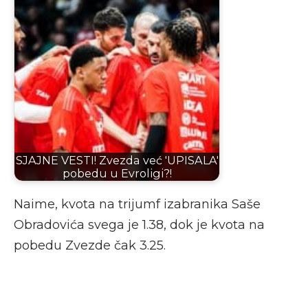
SJAJNE VESTI! Zvezda već 'UPISALA'
pobedu u Evroligi?!
Naime, kvota na trijumf izabranika Saše
Obradovića svega je 1.38, dok je kvota na
pobedu Zvezde čak 3.25.