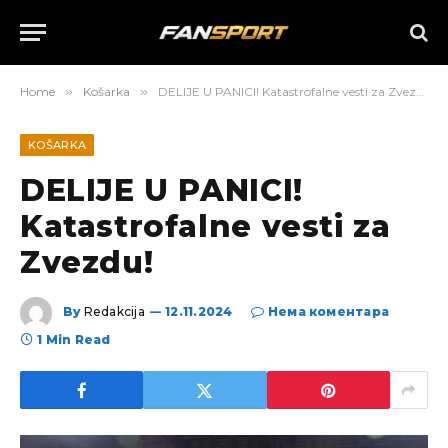
Home
»
Košarka
»
DELIJE U PANICI! Katastrofalne vesti za Zvezdu!
KOŠARKA
DELIJE U PANICI!
Katastrofalne vesti za
Zvezdu!
By
Redakcija
12.11.2024
Нема коментара
1 Min Read