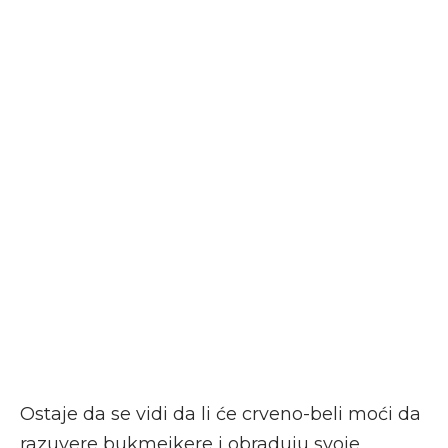
Ostaje da se vidi da li će crveno-beli moći da
razuvere bukmejkere i obraduju svoje