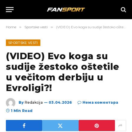
Home
»
Sportske vesti
»
(VIDEO) Evo koga su sudije žestoko oštetile u večitom derbiju u Evroligi?!
SPORTSKE VESTI
(VIDEO) Evo koga su
sudije žestoko oštetile
u večitom derbiju u
Evroligi?!
By
Redakcija
03.04.2026
Нема коментара
1 Min Read