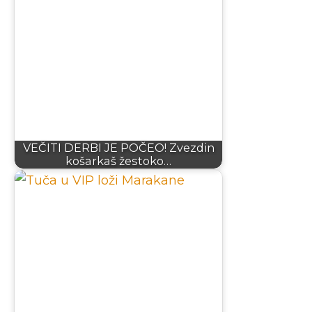
VEČITI DERBI JE POČEO! Zvezdin
košarkaš žestoko…