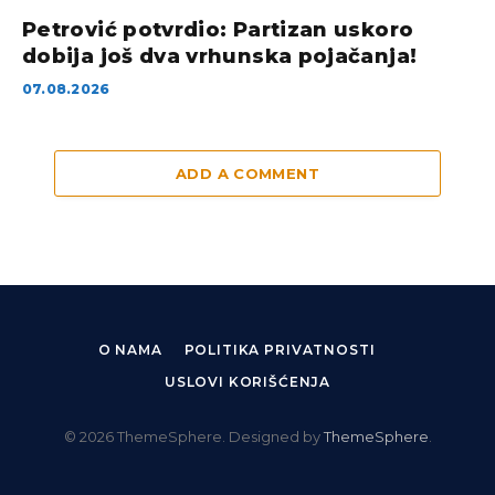
Petrović potvrdio: Partizan uskoro
dobija još dva vrhunska pojačanja!
07.08.2026
ADD A COMMENT
O NAMA
POLITIKA PRIVATNOSTI
USLOVI KORIŠĆENJA
© 2026 ThemeSphere. Designed by
ThemeSphere
.