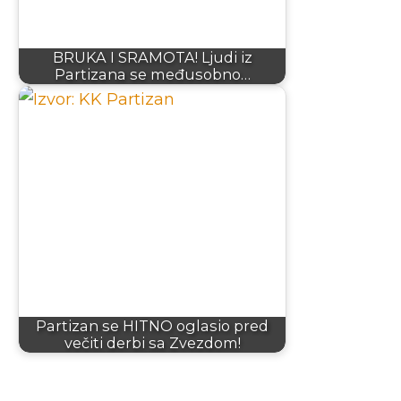
BRUKA I SRAMOTA! Ljudi iz
Partizana se međusobno…
Partizan se HITNO oglasio pred
večiti derbi sa Zvezdom!