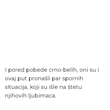
I pored pobede crno-belih, oni su i
ovaj put pronašli par spornih
situacija, koji su išle na štetu
njihovih ljubimaca.