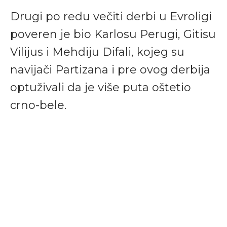
Drugi po redu večiti derbi u Evroligi
poveren je bio Karlosu Perugi, Gitisu
Vilijus i Mehdiju Difali, kojeg su
navijači Partizana i pre ovog derbija
optuživali da je više puta oštetio
crno-bele.