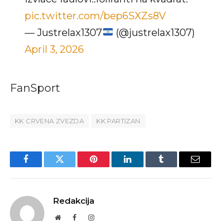
pic.twitter.com/bep6SXZs8V
— Justrelax1307
(@justrelax1307)
April 3, 2026
FanSport
KK CRVENA ZVEZDA
KK PARTIZAN
Facebook
Twitter
Pinterest
LinkedIn
Tumblr
Email
Redakcija
Website
Facebook
Instagram