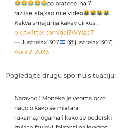
pa brateee..na 7
razlike..sta,kao nije video
Kakva smejurija kakav cirkus..
pic.twitter.com/dai3WYsbaT
— Justrelax1307
(@justrelax1307)
April 2, 2026
Pogledajte drugu spornu situaciju:
Naravno i Moneke je veoma brzo
naucio kako se mlatara
rukama,nogama i kako se pederski
izvlace faulovi..foliranti na kvadrat.