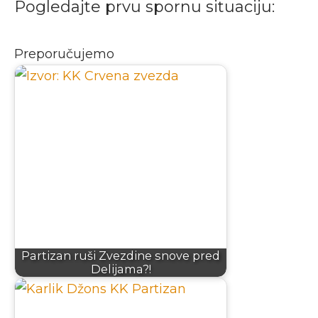
Pogledajte prvu spornu situaciju:
Preporučujemo
Partizan ruši Zvezdine snove pred
Delijama?!