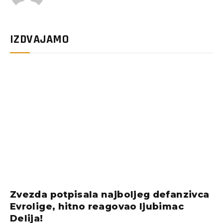
IZDVAJAMO
Zvezda potpisala najboljeg defanzivca
Evrolige, hitno reagovao ljubimac
Delija!