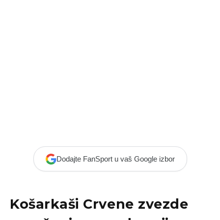
Dodajte FanSport u vaš Google izbor
Košarkaši Crvene zvezde