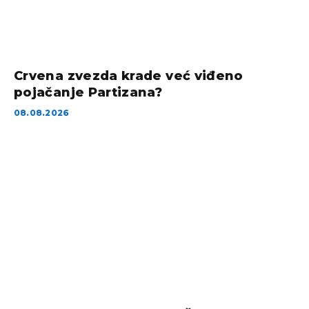
Crvena zvezda krade već viđeno
pojačanje Partizana?
08.08.2026