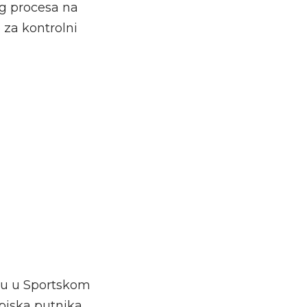
g procesa na
 za kontrolni
nju u Sportskom
spiska putnika