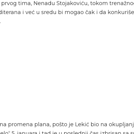
 prvog tima, Nenadu Stojakoviću, tokom trenažno
terana i već u sredu bi mogao čak i da konkuriše
.
na promena plana, pošto je Lekić bio na okuplja
o“ 5. januara i tad je u poslednji čas izbrisan sa 