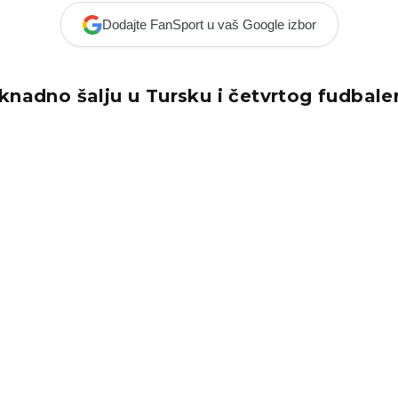
Dodajte FanSport u vaš Google izbor
knadno šalju u Tursku i četvrtog fudbale