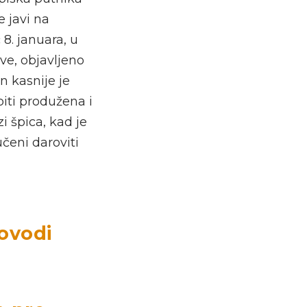
 javi na
8. januara, u
ve, objavljeno
n kasnije je
iti produžena i
 špica, kad je
čeni daroviti
dovodi