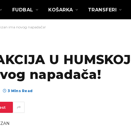
FUDBAL
KOŠARKA
TRANSFERI
zan ima novog napadača!
KCIJA U HUMSKOJ
ovog napadača!
3 Mins Read
est