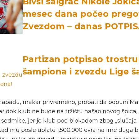
Bivši saigrač Nikole Jokić
mesec dana počeo prego
Zvezdom – danas POTPIS
Partizan potpisao trostr
šampiona i zvezdu Lige 
napadu, makar privremeno, probati da popuni Mar
ar dok klub ne bude na tržištu našao novog špica, 
e sedmice, jer je klub pod blokadom zbog „slučaja 
kad mu posle uplate 1.500.000 evra na ime duga 