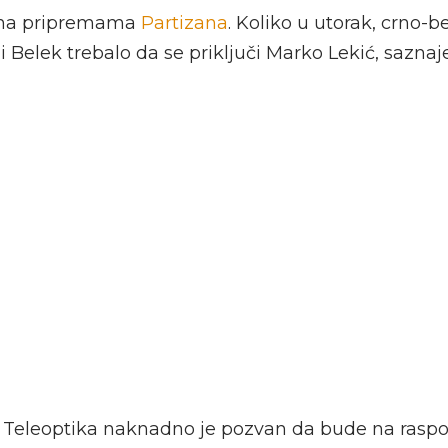
 na pripremama
Partizana
. Koliko u utorak, crno-b
iji Belek trebalo da se priključi Marko Lekić, sazna
Teleoptika naknadno je pozvan da bude na raspo