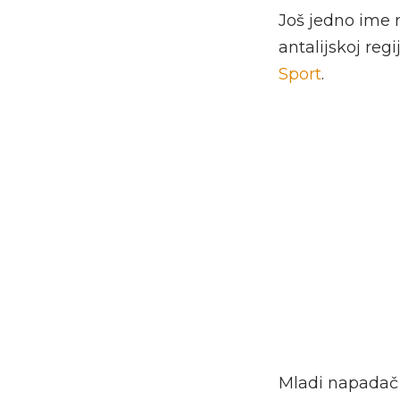
Još jedno ime
antalijskoj reg
Sport
.
Mladi napadač 