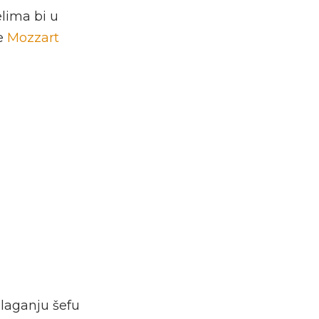
elima bi u
je
Mozzart
laganju šefu