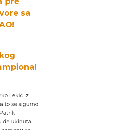
a pre
vore sa
AO!
ukog
šampiona!
ko Lekić iz
a to se sigurno
Patrik
bude ukinuta