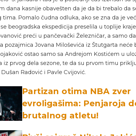
m dana kasnije obavešten da je da bi trebalo da se
 tima. Pomalo čudna odluka, ako se zna da je već 
e beogradska ekspedicija preselila u toplije kraje
vanović preći u pančevački Železničar, a samo da
da pozajmica Jovana Miloševića iz Štutgarta neće b
ojaković ostao samo sa Andrejom Kostićem u ulozi
iz prvog dela sezone, te da su prvom timu priklju
, Dušan Radović i Pavle Cvijović.
Partizan otima NBA zver
evroligašima: Penjaroja 
brutalnog atletu!