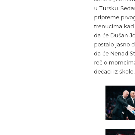
u Tursku. Seda
pripreme prvog
trenucima kad s
da će Dušan Jo
postalo jasno 
da će Nenad St
reč o momcima 
dečaci iz škole