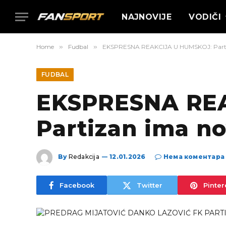
NAJNOVIJE
VODIČI
Home
»
Fudbal
»
EKSPRESNA REAKCIJA U HUMSKOJ: Parti
FUDBAL
EKSPRESNA REA
Partizan ima n
By
Redakcija
12.01.2026
Нема коментара
Facebook
Twitter
Pinter