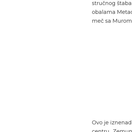
stručnog štaba
obalama Metadi
meč sa Murom
Ovo je iznenad
centru „Zemunel