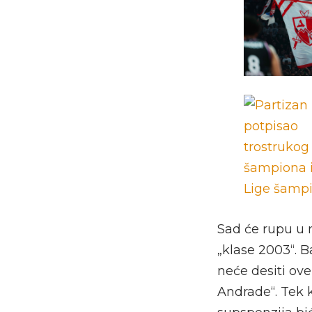
Sad će rupu u 
„klase 2003“. B
neće desiti ov
Andrade“. Tek 