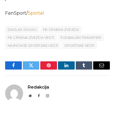
FanSport/
Sportal
DAGLAS OVUSU
FK CRVENA ZVEZDA
FK CRVENA ZVEZDA VESTI
FUDBALSKI TRANSFERI
NAJNOVIJE SPORTSKE VESTI
SPORTSKE VESTI
Facebook
Twitter
Pinterest
LinkedIn
Tumblr
Email
Redakcija
Website
Facebook
Instagram