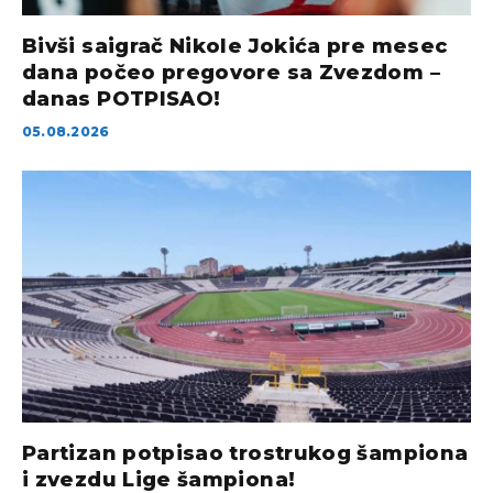
Bivši saigrač Nikole Jokića pre mesec
dana počeo pregovore sa Zvezdom –
danas POTPISAO!
05.08.2026
Partizan potpisao trostrukog šampiona
i zvezdu Lige šampiona!