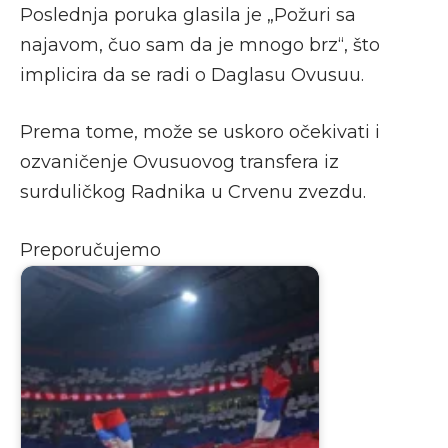
Poslednja poruka glasila je „Požuri sa
najavom, čuo sam da je mnogo brz“, što
implicira da se radi o Daglasu Ovusuu.
Prema tome, može se uskoro očekivati i
ozvaničenje Ovusuovog transfera iz
surduličkog Radnika u Crvenu zvezdu.
Preporučujemo