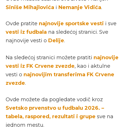
Siniše Mihajlovića
i
Nemanje Vidića
.
Ovde pratite
najnovije sportske vesti
i sve
vesti iz fudbala
na sledećoj stranici. Sve
najnovije vesti o
Delije
.
Na sledećoj stranici možete pratiti
najnovije
vesti iz FK Crvene zvezde
, kao i aktulne
vesti o
najnovijim transferima FK Crvene
zvezde
.
Ovde možete da pogledate vodič kroz
Svetsko prvenstvo u fudbalu 2026. –
tabela, raspored, rezultati i grupe
sve na
jednom mestu.