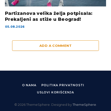
Partizanova velika želja potpisala:
Prekaljeni as stiže u Beograd!
05.08.2026
ADD A COMMENT
O NAMA
POLITIKA PRIVATNOSTI
USLOVI KORIŠĆENJA
© 2026 ThemeSphere. Designed by
ThemeSphere
.