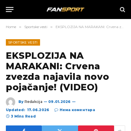
Home
»
Sportske vesti
»
EKSPLOZIJA NA MARAKANI: Crvena zvezda najavila novo pojačanje! (VIDEO)
SPORTSKE VESTI
EKSPLOZIJA NA
MARAKANI: Crvena
zvezda najavila novo
pojačanje! (VIDEO)
By
Redakcija
09.01.2026
Updated:
17.06.2026
Нема коментара
3 Mins Read