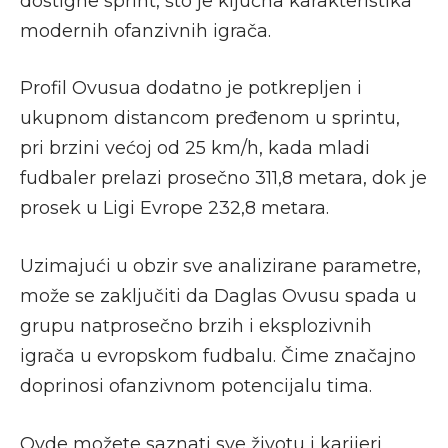
dostigne sprint, što je ključna karakteristika
modernih ofanzivnih igrača.
Profil Ovusua dodatno je potkrepljen i
ukupnom distancom pređenom u sprintu,
pri brzini većoj od 25 km/h, kada mladi
fudbaler prelazi prosečno 311,8 metara, dok je
prosek u Ligi Evrope 232,8 metara.
Uzimajući u obzir sve analizirane parametre,
može se zaključiti da Daglas Ovusu spada u
grupu natprosečno brzih i eksplozivnih
igrača u evropskom fudbalu. Čime značajno
doprinosi ofanzivnom potencijalu tima.
Ovde možete saznati sve životu i karijeri