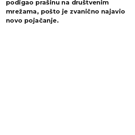
podigao prašinu na društvenim
mrežama, pošto je zvanično najavio
novo pojačanje.