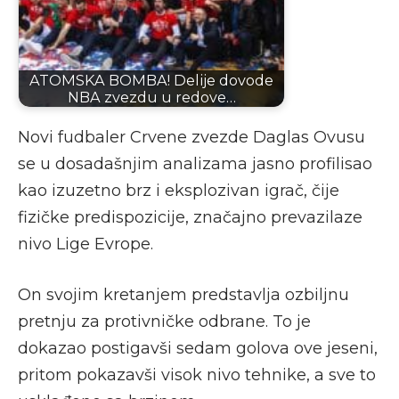
ATOMSKA BOMBA! Delije dovode
NBA zvezdu u redove…
Novi fudbaler Crvene zvezde Daglas Ovusu
se u dosadašnjim analizama jasno profilisao
kao izuzetno brz i eksplozivan igrač, čije
fizičke predispozicije, značajno prevazilaze
nivo Lige Evrope.
On svojim kretanjem predstavlja ozbiljnu
pretnju za protivničke odbrane. To je
dokazao postigavši sedam golova ove jeseni,
pritom pokazavši visok nivo tehnike, a sve to