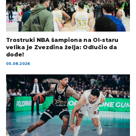
Trostruki NBA šampiona na Ol-staru
velika je Zvezdina želja: Odlučio da
dođe!
05.08.2026