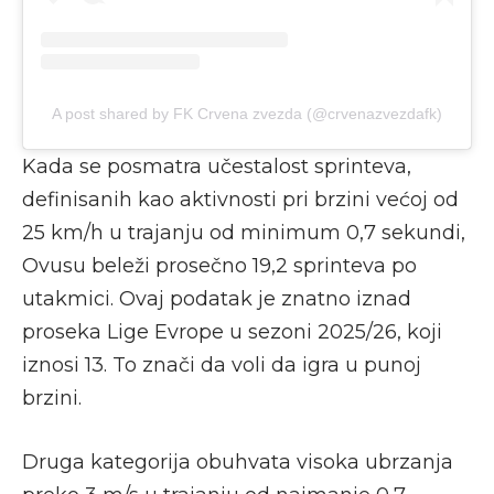
A post shared by FK Crvena zvezda (@crvenazvezdafk)
Kada se posmatra učestalost sprinteva,
definisanih kao aktivnosti pri brzini većoj od
25 km/h u trajanju od minimum 0,7 sekundi,
Ovusu beleži prosečno 19,2 sprinteva po
utakmici. Ovaj podatak je znatno iznad
proseka Lige Evrope u sezoni 2025/26, koji
iznosi 13. To znači da voli da igra u punoj
brzini.
Druga kategorija obuhvata visoka ubrzanja