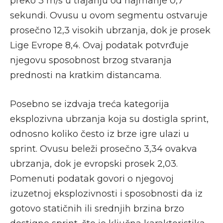
preko 3 m/s u trajanju od najmanje 0,7
sekundi. Ovusu u ovom segmentu ostvaruje
prosečno 12,3 visokih ubrzanja, dok je prosek
Lige Evrope 8,4. Ovaj podatak potvrđuje
njegovu sposobnost brzog stvaranja
prednosti na kratkim distancama.
Posebno se izdvaja treća kategorija
eksplozivna ubrzanja koja su dostigla sprint,
odnosno koliko često iz brze igre ulazi u
sprint. Ovusu beleži prosečno 3,34 ovakva
ubrzanja, dok je evropski prosek 2,03.
Pomenuti podatak govori o njegovoj
izuzetnoj eksplozivnosti i sposobnosti da iz
gotovo statičnih ili srednjih brzina brzo