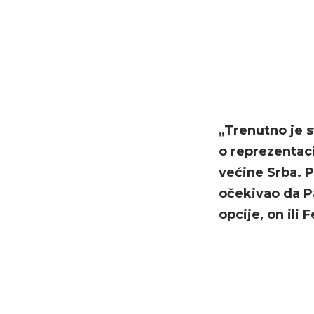
„Trenutno je 
o reprezentaci
većine Srba. P
očekivao da P
opcije, on ili