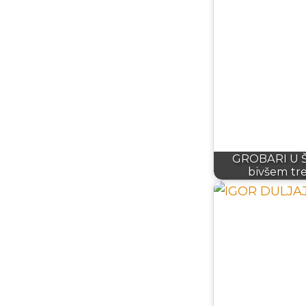
GROBARI U Š
bivšem tr