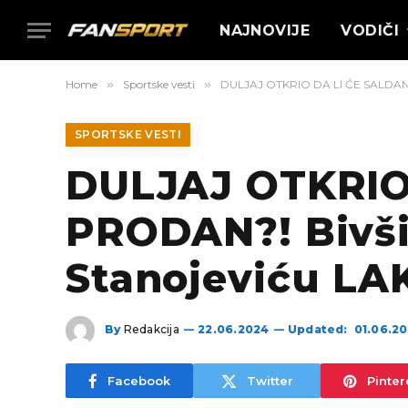
NAJNOVIJE
VODIČI
Home
»
Sportske vesti
»
DULJAJ OTKRIO DA LI ĆE SALDANJA 
SPORTSKE VESTI
DULJAJ OTKRIO
PRODAN?! Bivši 
Stanojeviću LA
By
Redakcija
22.06.2024
Updated:
01.06.2
Facebook
Twitter
Pinter