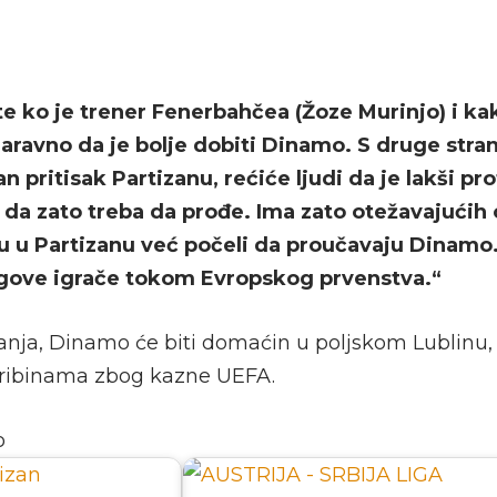
e ko je trener Fenerbahčea (Žoze Murinjo) i ka
aravno da je bolje dobiti Dinamo. S druge stran
n pritisak Partizanu, rećiće ljudi da je lakši pr
da zato treba da prođe. Ima zato otežavajućih 
 u Partizanu već počeli da proučavaju Dinamo
jegove igrače tokom Evropskog prvenstva.“
anja, Dinamo će biti domaćin u poljskom Lublinu, a
tribinama zbog kazne UEFA.
o