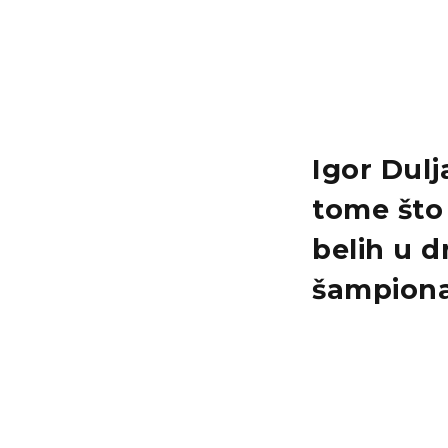
Igor Dulj
tome što 
belih u d
šampiona