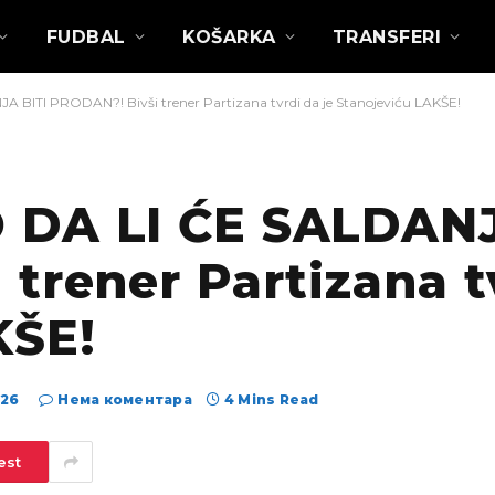
FUDBAL
KOŠARKA
TRANSFERI
BITI PRODAN?! Bivši trener Partizana tvrdi da je Stanojeviću LAKŠE!
 DA LI ĆE SALDANJ
trener Partizana tv
KŠE!
026
Нема коментара
4 Mins Read
est