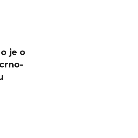
o je o
 crno-
u