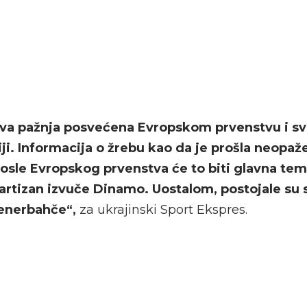
sva pažnja posvećena Evropskom prvenstvu i sv
ji. Informacija o žrebu kao da je prošla neopa
osle Evropskog prvenstva će to biti glavna tem
artizan izvuče Dinamo. Uostalom, postojale su
 Fenerbahče“,
za ukrajinski Sport Ekspres.