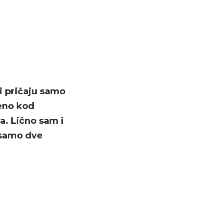
i pričaju samo
ženo kod
a. Lično sam i
 samo dve