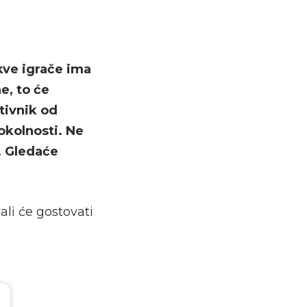
kve igrače ima
e, to će
otivnik od
okolnosti. Ne
. Gledaće
li će gostovati