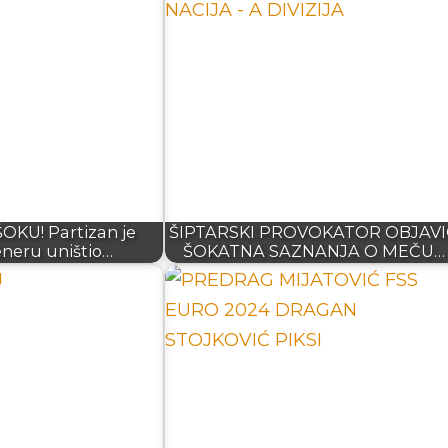
OKU! Partizan je
ŠIPTARSKI PROVOKATOR OBJAV
eneru uništio…
ŠOKATNA SAZNANJA O MEČU…