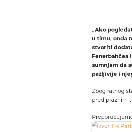
„Ako pogledat
u timu, onda n
stvoriti dodata
Fenerbahčea i 
sumnjam da su
pažljivije i n
Zbog ratnog st
pred praznim 
Preporučujem