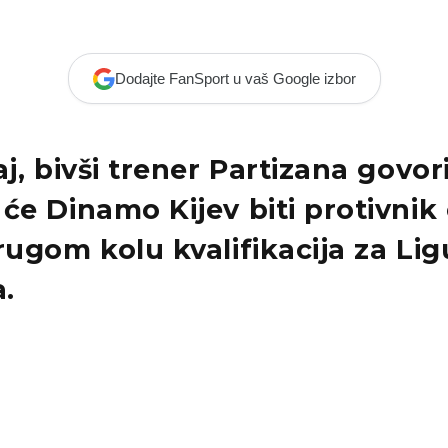
Dodajte FanSport u vaš Google izbor
aj, bivši trener Partizana govori
će Dinamo Kijev biti protivnik
rugom kolu kvalifikacija za Lig
.