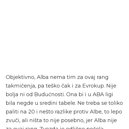
Objektivno, Alba nema tim za ovaj rang
takmičenja, pa teško čak i za Evrokup. Nije
bolja ni od Budućnosti. Ona bi i u ABA ligi
bila negde u sredini tabele. Ne treba se toliko
paliti na 20 i nešto razlike protiv Albe, to lepo
zvuči, ali ništa to nije posebno, jer Alba nije
za ovaj rang. Zvezda je odlično počela