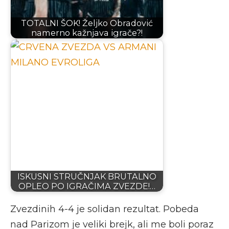
TOTALNI ŠOK! Željko Obradović
namerno kažnjava igrače?!
ISKUSNI STRUČNJAK BRUTALNO
OPLEO PO IGRAČIMA ZVEZDE!…
Zvezdinih 4-4 je solidan rezultat. Pobeda
nad Parizom je veliki brejk, ali me boli poraz