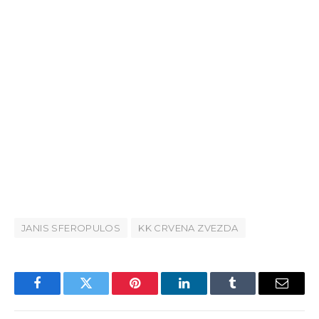
JANIS SFEROPULOS
KK CRVENA ZVEZDA
Facebook
Twitter
Pinterest
LinkedIn
Tumblr
Email