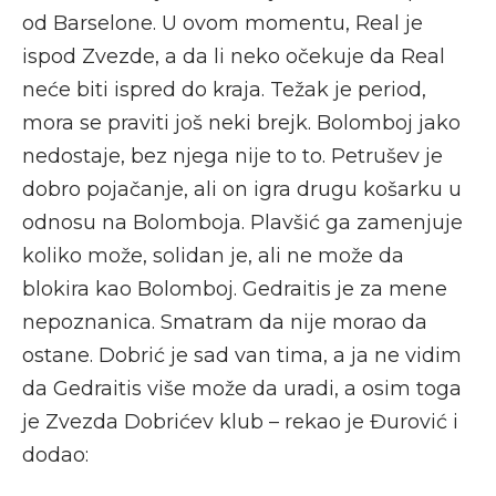
od Barselone. U ovom momentu, Real je
ispod Zvezde, a da li neko očekuje da Real
neće biti ispred do kraja. Težak je period,
mora se praviti još neki brejk. Bolomboj jako
nedostaje, bez njega nije to to. Petrušev je
dobro pojačanje, ali on igra drugu košarku u
odnosu na Bolomboja. Plavšić ga zamenjuje
koliko može, solidan je, ali ne može da
blokira kao Bolomboj. Gedraitis je za mene
nepoznanica. Smatram da nije morao da
ostane. Dobrić je sad van tima, a ja ne vidim
da Gedraitis više može da uradi, a osim toga
je Zvezda Dobrićev klub – rekao je Đurović i
dodao: