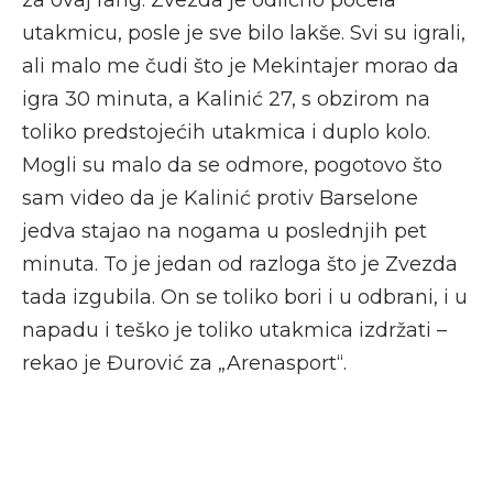
utakmicu, posle je sve bilo lakše. Svi su igrali,
ali malo me čudi što je Mekintajer morao da
igra 30 minuta, a Kalinić 27, s obzirom na
toliko predstojećih utakmica i duplo kolo.
Mogli su malo da se odmore, pogotovo što
sam video da je Kalinić protiv Barselone
jedva stajao na nogama u poslednjih pet
minuta. To je jedan od razloga što je Zvezda
tada izgubila. On se toliko bori i u odbrani, i u
napadu i teško je toliko utakmica izdržati –
rekao je Đurović za „Arenasport“.