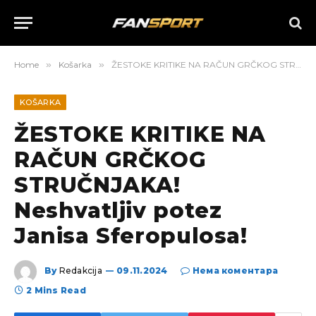
Home
»
Košarka
»
ŽESTOKE KRITIKE NA RAČUN GRČKOG STRUČNJAKA! Neshvatljiv potez Janisa Sferopulosa!
KOŠARKA
ŽESTOKE KRITIKE NA
RAČUN GRČKOG
STRUČNJAKA!
Neshvatljiv potez
Janisa Sferopulosa!
By
Redakcija
09.11.2024
Нема коментара
2 Mins Read