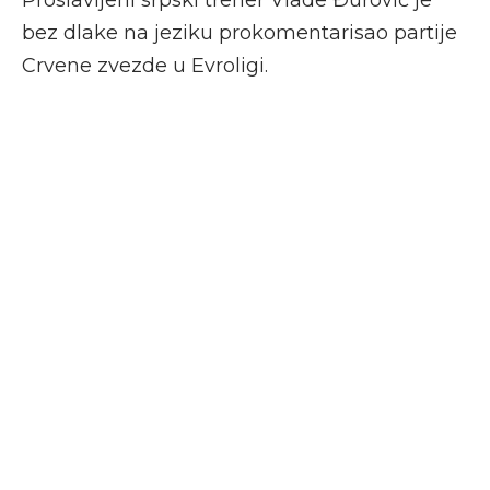
Proslavljeni srpski trener Vlade Đurović je
bez dlake na jeziku prokomentarisao partije
Crvene zvezde u Evroligi.