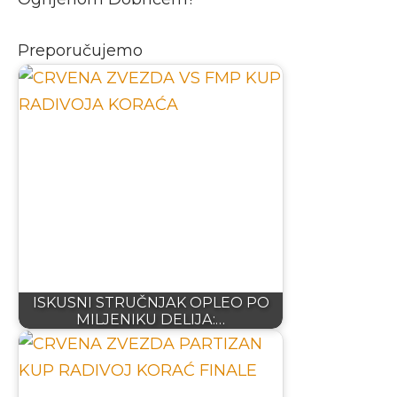
Preporučujemo
ISKUSNI STRUČNJAK OPLEO PO
MILJENIKU DELIJA:…