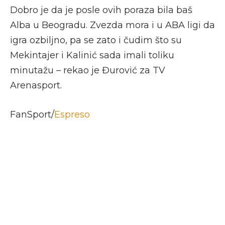
Dobro je da je posle ovih poraza bila baš
Alba u Beogradu. Zvezda mora i u ABA ligi da
igra ozbiljno, pa se zato i čudim što su
Mekintajer i Kalinić sada imali toliku
minutažu – rekao je Đurović za TV
Arenasport.
FanSport/
Espreso