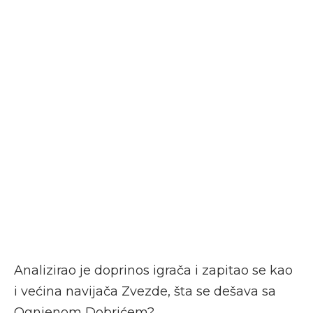
Analizirao je doprinos igrača i zapitao se kao
i većina navijača Zvezde, šta se dešava sa
Ognjenom Dobrićem?