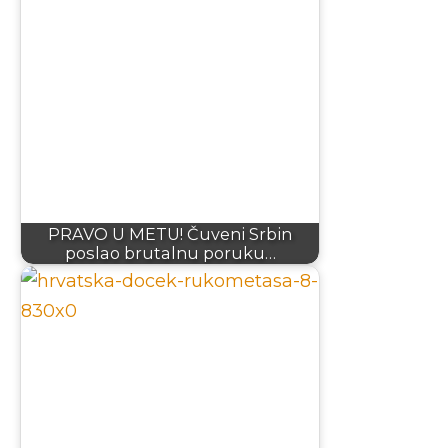
PRAVO U METU! Čuveni Srbin
poslao brutalnu poruku…