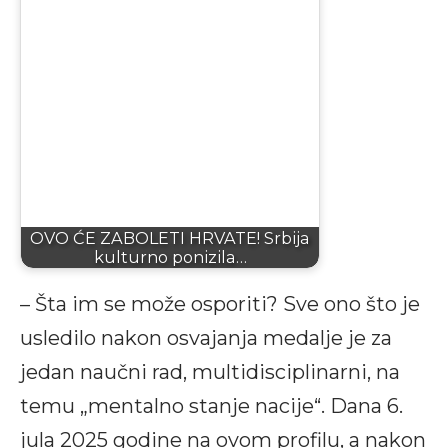
OVO ĆE ZABOLETI HRVATE! Srbija
kulturno ponizila…
– Šta im se može osporiti? Sve ono što je
usledilo nakon osvajanja medalje je za
jedan naučni rad, multidisciplinarni, na
temu „mentalno stanje nacije“. Dana 6.
jula 2025 godine na ovom profilu, a nakon