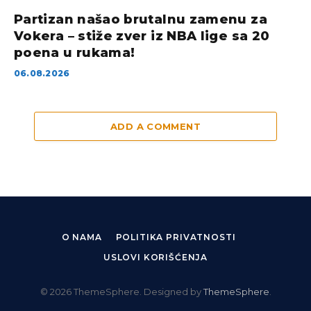
Partizan našao brutalnu zamenu za
Vokera – stiže zver iz NBA lige sa 20
poena u rukama!
06.08.2026
ADD A COMMENT
O NAMA
POLITIKA PRIVATNOSTI
USLOVI KORIŠĆENJA
© 2026 ThemeSphere. Designed by
ThemeSphere
.