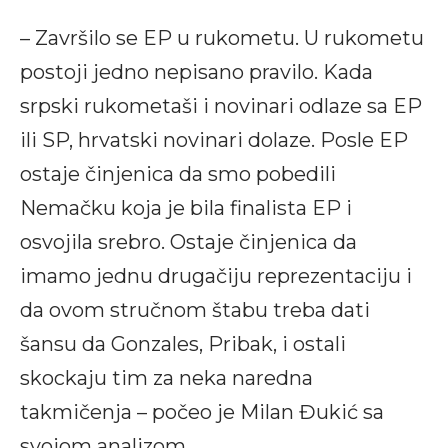
– Završilo se EP u rukometu. U rukometu
postoji jedno nepisano pravilo. Kada
srpski rukometaši i novinari odlaze sa EP
ili SP, hrvatski novinari dolaze. Posle EP
ostaje činjenica da smo pobedili
Nemačku koja je bila finalista EP i
osvojila srebro. Ostaje činjenica da
imamo jednu drugačiju reprezentaciju i
da ovom stručnom štabu treba dati
šansu da Gonzales, Pribak, i ostali
skockaju tim za neka naredna
takmičenja – počeo je Milan Đukić sa
svojom analizom.