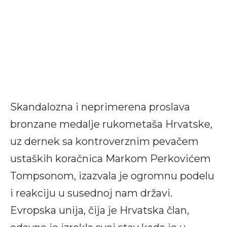
Skandalozna i neprimerena proslava
bronzane medalje rukometaša Hrvatske,
uz dernek sa kontroverznim pevačem
ustaških koračnica Markom Perkovićem
Tompsonom, izazvala je ogromnu podelu
i reakciju u susednoj nam državi.
Evropska unija, čija je Hrvatska član,