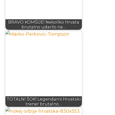
BRAVO KOMŠIJE! Nekoliko Hrvata
brutalno udarilo na…
TOTALNI ŠOK! Legendarni Hrvatski
trener brutalno…