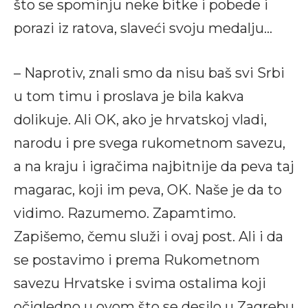
što se spominju neke bitke i pobede i
porazi iz ratova, slaveći svoju medalju…
– Naprotiv, znali smo da nisu baš svi Srbi
u tom timu i proslava je bila kakva
dolikuje. Ali OK, ako je hrvatskoj vladi,
narodu i pre svega rukometnom savezu,
a na kraju i igračima najbitnije da peva taj
magarac, koji im peva, OK. Naše je da to
vidimo. Razumemo. Zapamtimo.
Zapišemo, čemu služi i ovaj post. Ali i da
se postavimo i prema Rukometnom
savezu Hrvatske i svima ostalima koji
očigledno u ovom što se desilo u Zagrebu