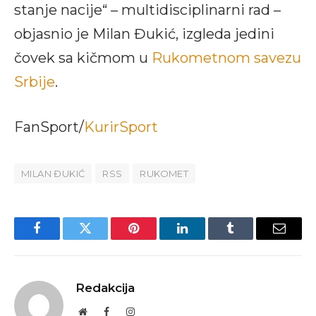
stanje nacije“ – multidisciplinarni rad –
objasnio je Milan Đukić, izgleda jedini
čovek sa kičmom u
Rukometnom savezu
Srbije
.
FanSport/
KurirSport
MILAN ĐUKIĆ
RSS
RUKOMET
Facebook
Twitter
Pinterest
LinkedIn
Tumblr
Email
Redakcija
Website
Facebook
Instagram