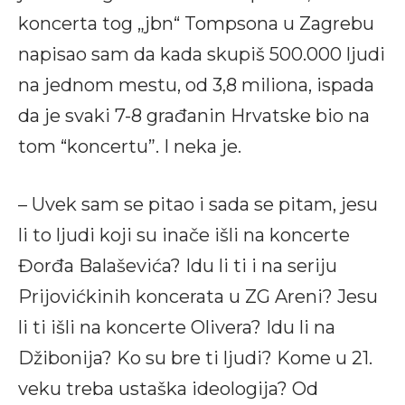
koncerta tog „jbn“ Tompsona u Zagrebu
napisao sam da kada skupiš 500.000 ljudi
na jednom mestu, od 3,8 miliona, ispada
da je svaki 7-8 građanin Hrvatske bio na
tom “koncertu”. I neka je.
– Uvek sam se pitao i sada se pitam, jesu
li to ljudi koji su inače išli na koncerte
Đorđa Balaševića? Idu li ti i na seriju
Prijovićkinih koncerata u ZG Areni? Jesu
li ti išli na koncerte Olivera? Idu li na
Džibonija? Ko su bre ti ljudi? Kome u 21.
veku treba ustaška ideologija? Od