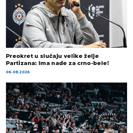
Preokret u slučaju velike želje
Partizana: Ima nade za crno-bele!
06.08.2026