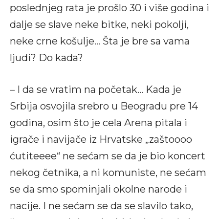
poslednjeg rata je prošlo 30 i više godina i
dalje se slave neke bitke, neki pokolji,
neke crne košulje… Šta je bre sa vama
ljudi? Do kada?
– I da se vratim na početak… Kada je
Srbija osvojila srebro u Beogradu pre 14
godina, osim što je cela Arena pitala i
igrače i navijače iz Hrvatske „zaštoooo
ćutiteeee“ ne sećam se da je bio koncert
nekog četnika, a ni komuniste, ne sećam
se da smo spominjali okolne narode i
nacije. I ne sećam se da se slavilo tako,