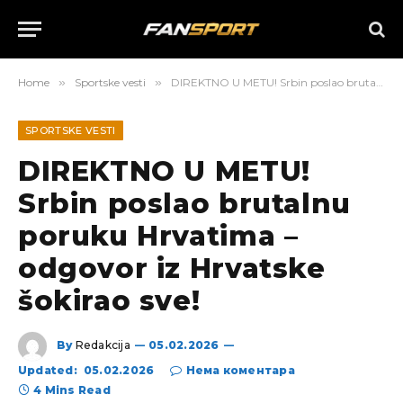
Home
»
Sportske vesti
»
DIREKTNO U METU! Srbin poslao brutalnu poruku Hrvatima – odgovor iz Hrvatske šokirao sve!
SPORTSKE VESTI
DIREKTNO U METU!
Srbin poslao brutalnu
poruku Hrvatima –
odgovor iz Hrvatske
šokirao sve!
By
Redakcija
05.02.2026
Updated:
05.02.2026
Нема коментара
4 Mins Read