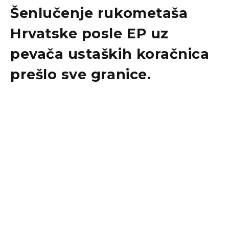
Šenlučenje rukometaša
Hrvatske posle EP uz
pevača ustaških koračnica
prešlo sve granice.