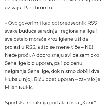
uživaju. Pamtimo to.
– Ovo govorim i kao potpredsednik RSS i
svaka buduća saradnja i regionalna liga i
sve ostalo moraće kroz iglene uši da
prolazi u RSS, a što se mene tiče – NE!
Neće proći. A dobro znaju svi da sam oko
Seha lige bio uporan, pa i po cenu
neigranja Seha lige, dok nismo dobili dva
kluba u njoj. Biću opet uporan – završio je
Milan Đukić.
Sportska redakcija portala i lista „Kurir“