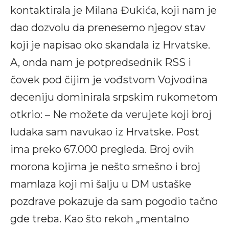
kontaktirala je Milana Đukića, koji nam je
dao dozvolu da prenesemo njegov stav
koji je napisao oko skandala iz Hrvatske.
A, onda nam je potpredsednik RSS i
čovek pod čijim je vođstvom Vojvodina
deceniju dominirala srpskim rukometom
otkrio: – Ne možete da verujete koji broj
ludaka sam navukao iz Hrvatske. Post
ima preko 67.000 pregleda. Broj ovih
morona kojima je nešto smešno i broj
mamlaza koji mi šalju u DM ustaške
pozdrave pokazuje da sam pogodio tačno
gde treba. Kao što rekoh „mentalno