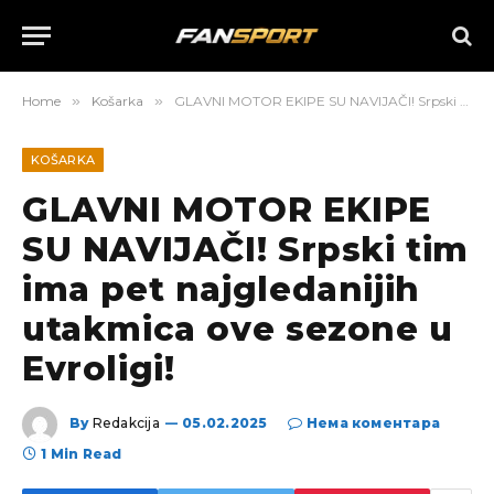
Home
»
Košarka
»
GLAVNI MOTOR EKIPE SU NAVIJAČI! Srpski tim ima pet najgledanijih utakmica ove sezone u Evroligi!
KOŠARKA
GLAVNI MOTOR EKIPE
SU NAVIJAČI! Srpski tim
ima pet najgledanijih
utakmica ove sezone u
Evroligi!
By
Redakcija
05.02.2025
Нема коментара
1 Min Read