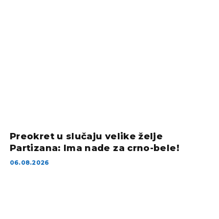
Preokret u slučaju velike želje
Partizana: Ima nade za crno-bele!
06.08.2026