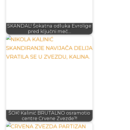
SKANDAL! Šokatna odluka Evrolige
pred ključni meč…
ŠOK! Kalinić BRUTALNO osramotio
centre Crvene Zvezde?!