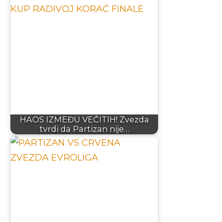
HAOS IZMEĐU VEČITIH! Zvezda
tvrdi da Partizan nije…