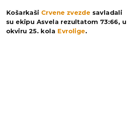
Košarkaši
Crvene zvezde
savladali
su ekipu Asvela rezultatom 73:66, u
okviru 25. kola
Evrolige
.