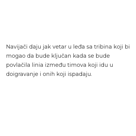
Navijači daju jak vetar u leđa sa tribina koji bi
mogao da bude ključan kada se bude
povlačila linia između timova koji idu u
doigravanje i onih koji ispadaju.