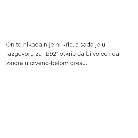
On to nikada nije ni krio, a sada je u
razgovoru za „B92“ otkrio da bi voleo i da
zaigra u crveno-belom dresu.