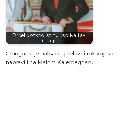
Drčelić otkrio istinu: Isplivali svi
detalji…
Crnogorac je pohvalio prelazni rok koji su
napravili na Malom Kalemegdanu.