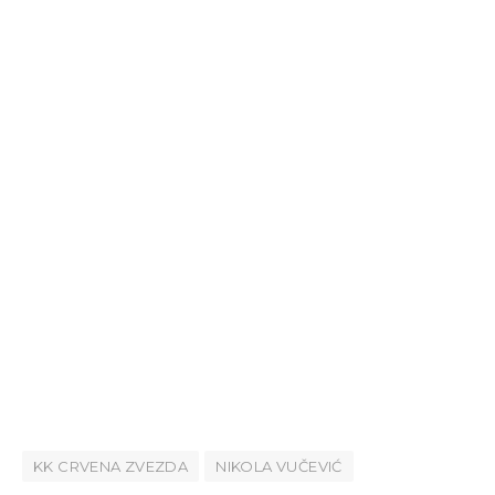
KK CRVENA ZVEZDA
NIKOLA VUČEVIĆ