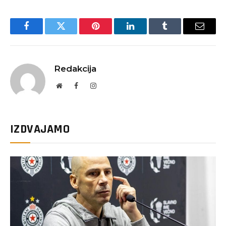
Facebook
Twitter
Pinterest
LinkedIn
Tumblr
Email
Redakcija
Website
Facebook
Instagram
IZDVAJAMO