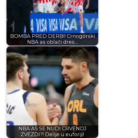
BOMBA PRED DERBI! Crnogorski
NBA as oblači dres…
NBA AS SE NUDI CRVENOJ
ZVEZDI?! Delije u euforiji!