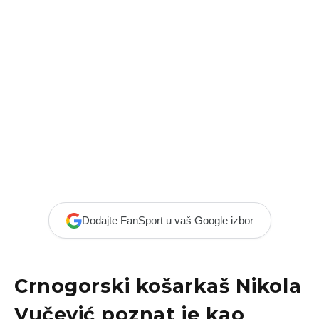
Dodajte FanSport u vaš Google izbor
Crnogorski košarkaš Nikola
Vučević poznat je kao