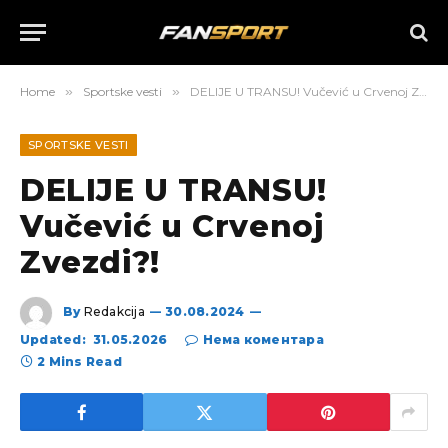
Home
»
Sportske vesti
»
DELIJE U TRANSU! Vučević u Crvenoj Zvezdi?!
SPORTSKE VESTI
DELIJE U TRANSU!
Vučević u Crvenoj
Zvezdi?!
By
Redakcija
30.08.2024
Updated:
31.05.2026
Нема коментара
2 Mins Read