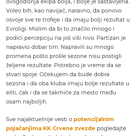
ovogodišnja ekipa bolja, i bolje je sastavljena.
Voleo bih, kao navijač, naravno, da ponovo
osvoje sve te trofeje i da imaju bolji rezultat u
Evroligi. Mislim da bi to značilo mnogo i
podići percepciju na još viši nivo. Partizan je
napravio dobar tim. Napravili su mnogo
promena pošto prošle sezone nisu postigli
željene rezultate. Potrebno je vreme da se
stvari spoje. Očekujem da bude dobra
sezona i da oba kluba imaju bolje rezultate u
eliti, čak i da se takmiče za mesto među
osam najboljih.
Sve najaktuelnije vesti o
potencijalnim
pojačanjima KK Crvene zvezde
pogledajte