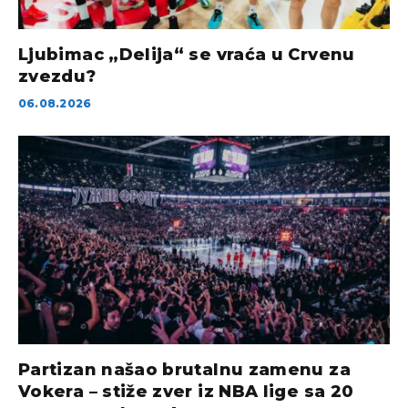
Ljubimac „Delija“ se vraća u Crvenu
zvezdu?
06.08.2026
Partizan našao brutalnu zamenu za
Vokera – stiže zver iz NBA lige sa 20