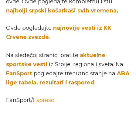
ovde. Ovde pogledajte kompletnu listu
najbolji srpski košarkaši svih vremena
.
Ovde pogledajte
najnovije vesti iz KK
Crvene zvezde
.
Na sledećoj stranici pratite
aktuelne
sportske vesti
iz Srbije, regiona i sveta. Na
FanSport
pogledajte trenutno stanje na
ABA
lige tabela, rezultati i raspored
.
FanSport/
Espreso