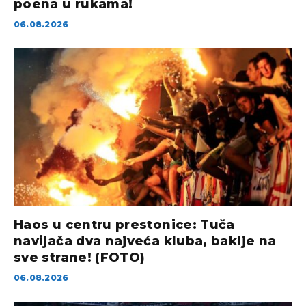
poena u rukama!
06.08.2026
Haos u centru prestonice: Tuča
navijača dva najveća kluba, baklje na
sve strane! (FOTO)
06.08.2026