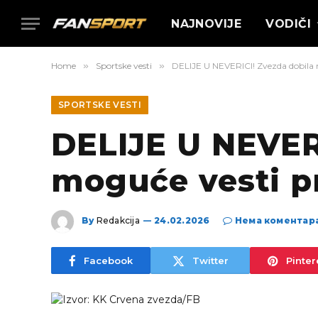
NAJNOVIJE
VODIČI
Home
»
Sportske vesti
»
DELIJE U NEVERICI! Zvezda dobila n
SPORTSKE VESTI
DELIJE U NEVERI
moguće vesti p
By
Redakcija
24.02.2026
Нема коментар
Facebook
Twitter
Pinter