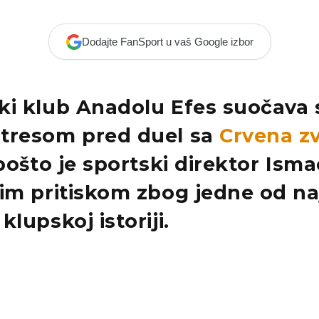
Dodajte FanSport u vaš Google izbor
ki klub Anadolu Efes suočava 
tresom pred duel sa
Crvena z
 pošto je sportski direktor Isma
im pritiskom zbog jedne od naj
klupskoj istoriji.