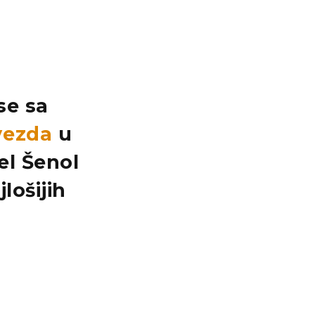
se sa
vezda
u
el Šenol
lošijih