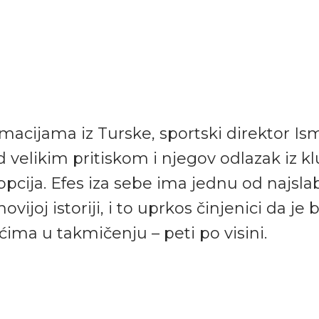
macijama iz Turske, sportski direktor Is
d velikim pritiskom i njegov odlazak iz k
 opcija. Efes iza sebe ima jednu od najsla
novijoj istoriji, i to uprkos činjenici da je
ima u takmičenju – peti po visini.