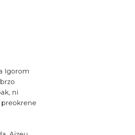
sa Igorom
 brzo
ak, ni
a preokrene
da, Ajzeu