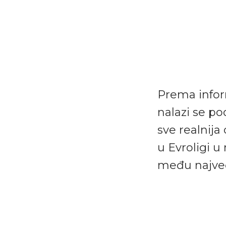
Prema infor
nalazi se po
sve realnija
u Evroligi u 
među najveć