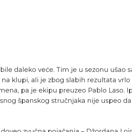
 bile daleko veće. Tim je u sezonu ušao 
a klupi, ali je zbog slabih rezultata vrlo
mena, pa je ekipu preuzeo Pablo Laso. Ip
usnog španskog stručnjaka nije uspeo d
s doveo zvučna pojačanja – Džordana Loj