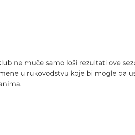
klub ne muče samo loši rezultati ove sezo
omene u rukovodstvu koje bi mogle da u
anima.