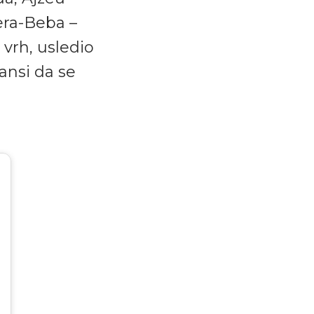
lera-Beba –
vrh, usledio
šansi da se