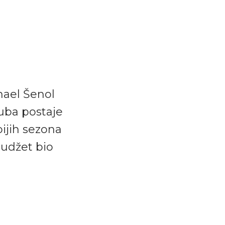
mael Šenol
luba postaje
bijih sezona
 budžet bio