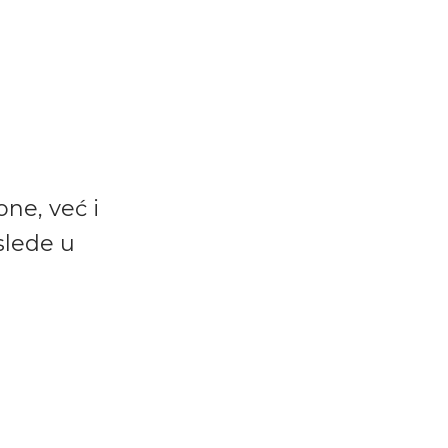
ne, već i
slede u