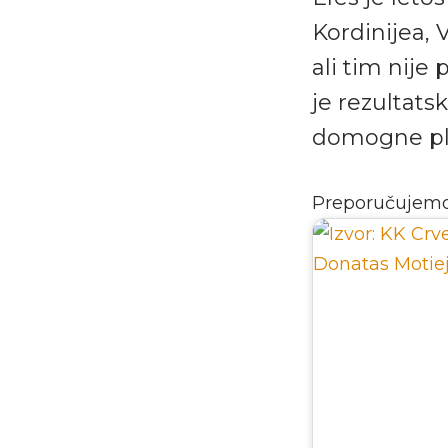
Kordinijea, 
ali tim nije
je rezultats
domogne ple
Preporučujem