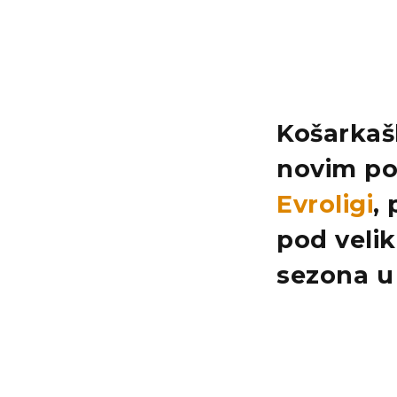
Košarkaš
novim po
Evroligi
,
pod velik
sezona u 