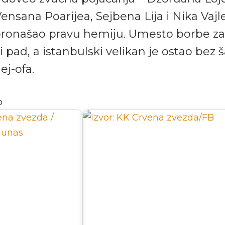
Vensana Poarijea, Sejbena Lija i Nika Vaj
 pronašao pravu hemiju. Umesto borbe za 
ki pad, a istanbulski velikan je ostao bez 
j-ofa.
o