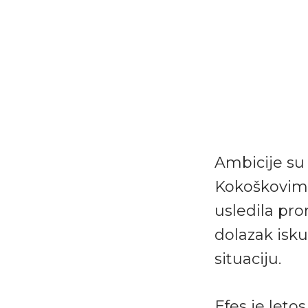
Ambicije su
Kokoškovim n
usledila pro
dolazak isk
situaciju.
Efes je leto