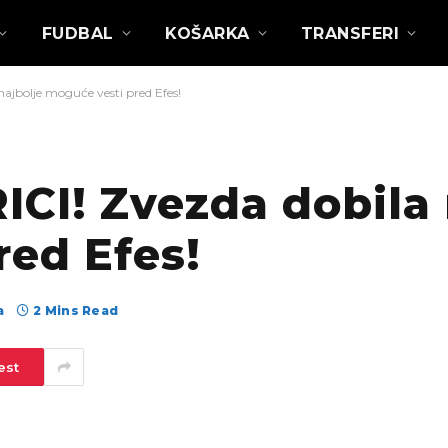
FUDBAL
KOŠARKA
TRANSFERI
ajbolje moguće vesti pred Efes!
CI! Zvezda dobila 
red Efes!
а
2 Mins Read
est