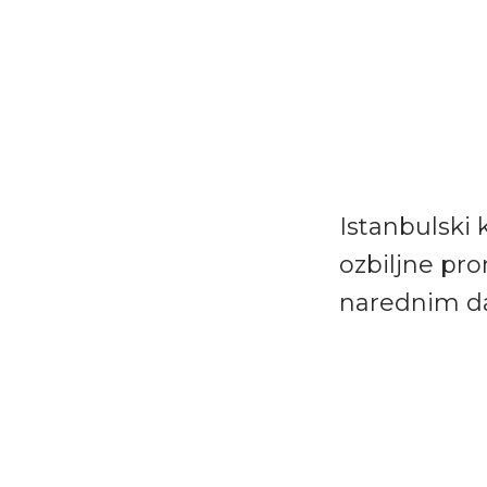
Istanbulski 
ozbiljne pr
narednim d