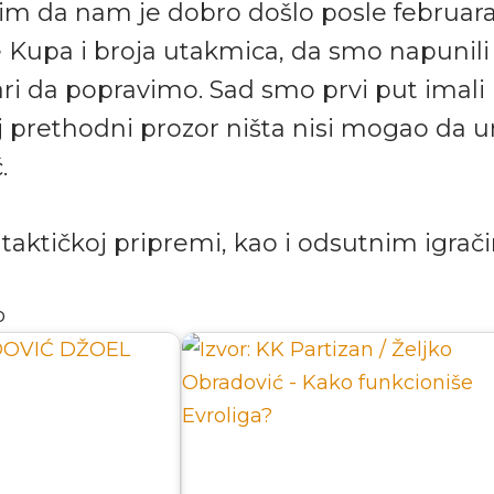
lim da nam je dobro došlo posle februara 
e Kupa i broja utakmica, da smo napunili 
ari da popravimo. Sad smo prvi put imali 
 prethodni prozor ništa nisi mogao da u
.
 taktičkoj pripremi, kao i odsutnim igrač
o