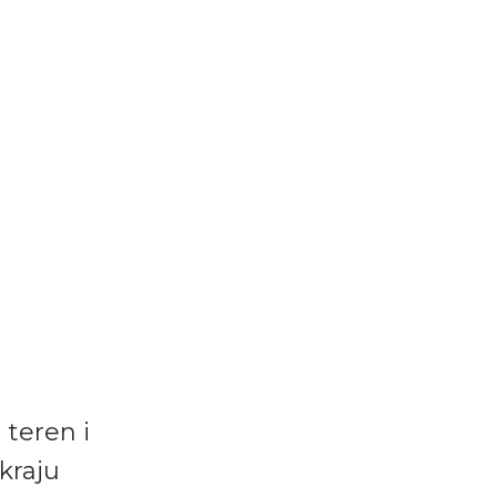
 teren i
kraju