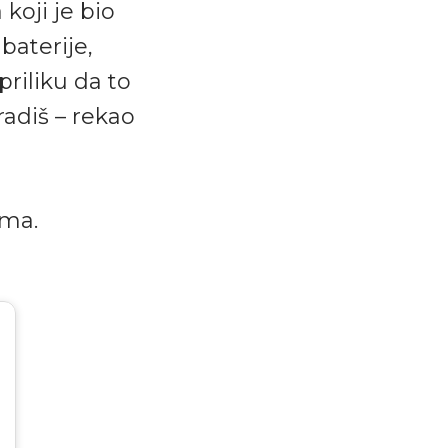
koji je bio
baterije,
priliku da to
radiš – rekao
ima.