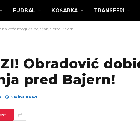
FUDBAL
KOŠARKA
TRANSFERI
o najveća moguća pojačanja pred Bajern!
ZI! Obradović dobi
ja pred Bajern!
а
3 Mins Read
est