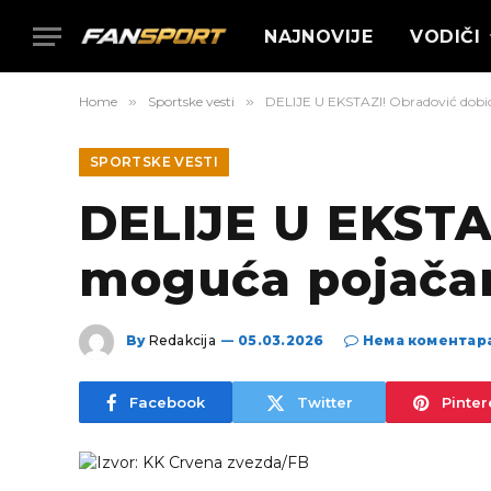
NAJNOVIJE
VODIČI
Home
»
Sportske vesti
»
DELIJE U EKSTAZI! Obradović dobi
SPORTSKE VESTI
DELIJE U EKSTA
moguća pojačan
By
Redakcija
05.03.2026
Нема коментар
Facebook
Twitter
Pinter