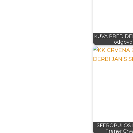
KUVA PRED DERB
odgovor
SFEROPULOS R
Trener Crv