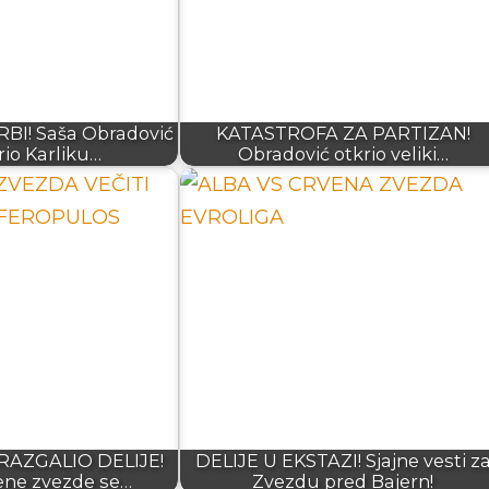
I! Saša Obradović
KATASTROFA ZA PARTIZAN!
io Karliku…
Obradović otkrio veliki…
AZGALIO DELIJE!
DELIJE U EKSTAZI! Sjajne vesti z
ene zvezde se…
Zvezdu pred Bajern!