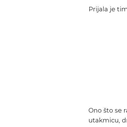
Prijala je t
Ono što se r
utakmicu, dr