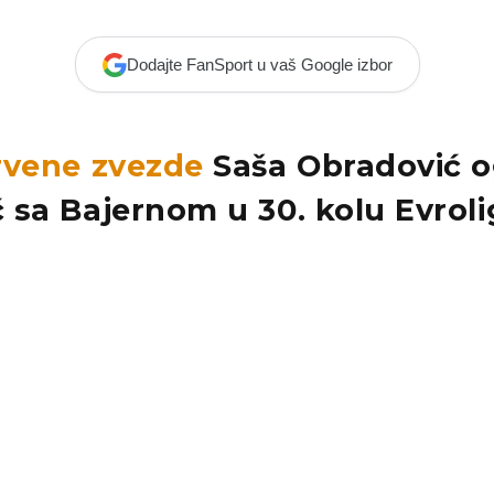
Dodajte FanSport u vaš Google izbor
rvene zvezde
Saša Obradović o
 sa Bajernom u 30. kolu Evroli