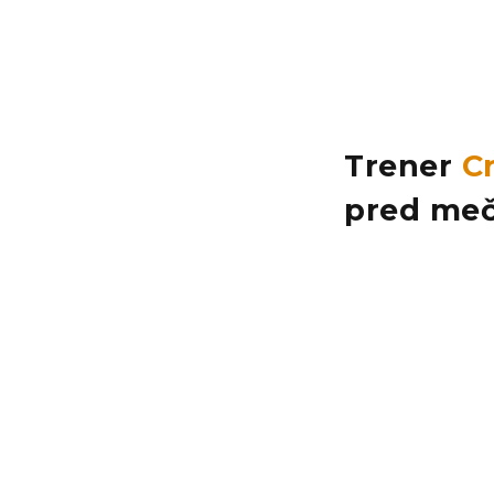
Trener
C
pred meč