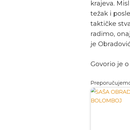
krajeva. Mis
težak i posl
taktičke stv
radimo, onaj
je Obradović
Govorio je o
Preporučujem