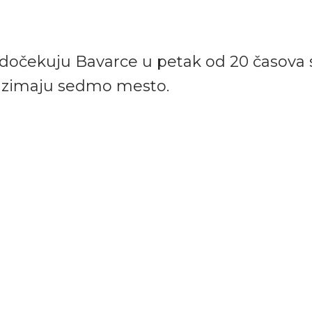
 dočekuju Bavarce u petak od 20 časova
zauzimaju sedmo mesto.