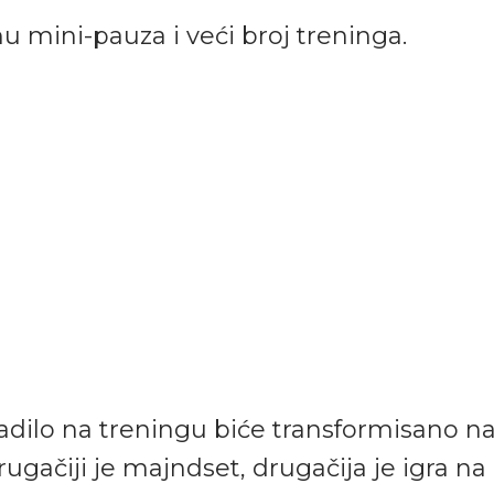
imu mini-pauza i veći broj treninga.
adilo na treningu biće transformisano na
ugačiji je majndset, drugačija je igra na 