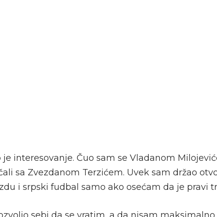
lo je interesovanje. Čuo sam se Vladanom Milojevi
ičali sa Zvezdanom Terzićem. Uvek sam držao otvo
zdu i srpski fudbal samo ako osećam da je pravi t
ozvolio sebi da se vratim, a da nisam maksimalno p