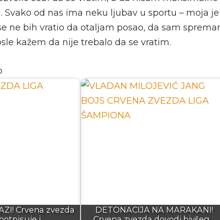
n. Svako od nas ima neku ljubav u sportu – moja j
se ne bih vratio da otaljam posao, da sam sprem
sle kažem da nije trebalo da se vratim.
o
AZI! Crvena zvezda
DETONACIJA NA MARAKANI!
potpisuje i…
Crvena zvezda dovodi bivšeg…