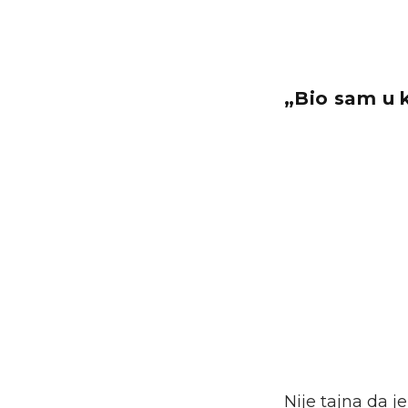
„Bio sam u 
Nije tajna da j