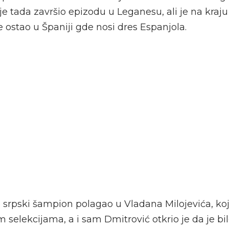
 je tada završio epizodu u Leganesu, ali je na kraj
 ostao u Španiji gde nosi dres Espanjola.
 srpski šampion polagao u Vladana Milojevića, koj
 selekcijama, a i sam Dmitrović otkrio je da je bil