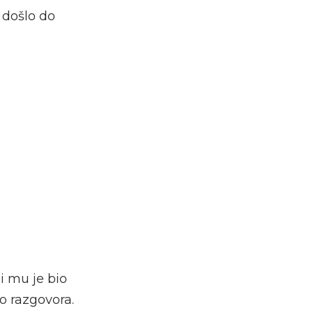
u došlo do
i mu je bio
o razgovora.