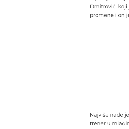
Dmitrović, koji
promene i on je
Najviše nade je
trener u mlađim