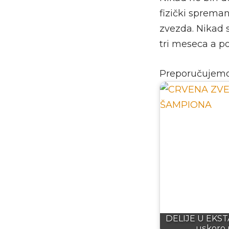
fizički sprema
zvezda. Nikad 
tri meseca a po
Preporučujem
DELIJE U EKST
uskoro 