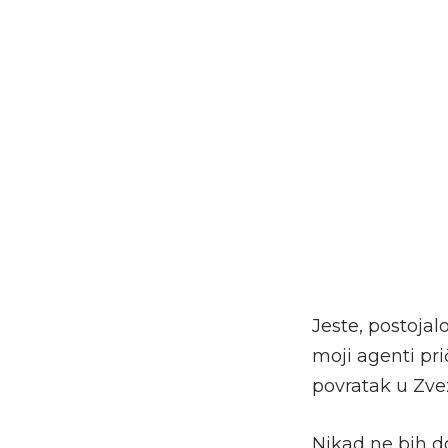
Jeste, postoja
moji agenti pr
povratak u Zve
Nikad ne bih d