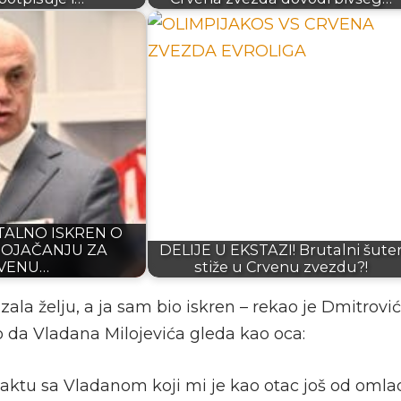
TALNO ISKREN O
POJAČANJU ZA
DELIJE U EKSTAZI! Brutalni šute
VENU…
stiže u Crvenu zvezdu?!
ala želju, a ja sam bio iskren – rekao je Dmitrovi
io da Vladana Milojevića gleda kao oca:
aktu sa Vladanom koji mi je kao otac još od omla