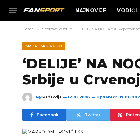
NAJNOVIJE
VODIČI
Home
»
Sportske vesti
»
‘DELIJE’ NA NOGAMA! Reprezentativ
SPORTSKE VESTI
‘DELIJE’ NA NO
Srbije u Crvenoj
By
Redakcija
12.01.2026
Updated:
17.06.20
Facebook
Twitter
Pinter