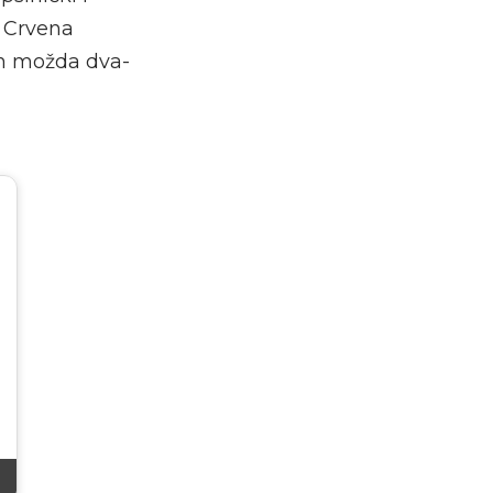
e Crvena
an možda dva-