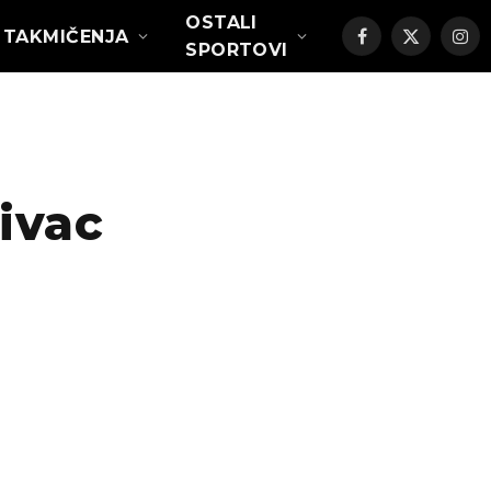
OSTALI
TAKMIČENJA
Facebook
X
Ins
SPORTOVI
(Twitter)
ivac