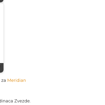
r
ć za
Meridian
dinaca Zvezde.