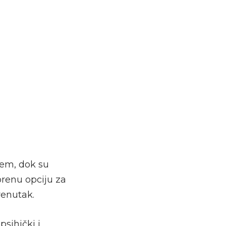
ćem, dok su
renu opciju za
renutak.
sihički i