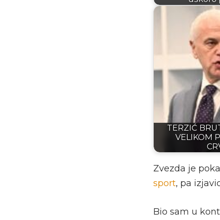
TERZIĆ BRU
VELIKOM 
CR
Zvezda je pokaz
sport
, pa izjav
Bio sam u kont