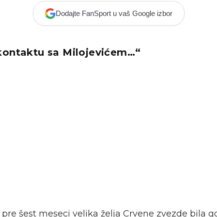
Dodajte FanSport u vaš Google izbor
kontaktu sa Milojevićem…“
e pre šest meseci velika želja Crvene zvezde bila