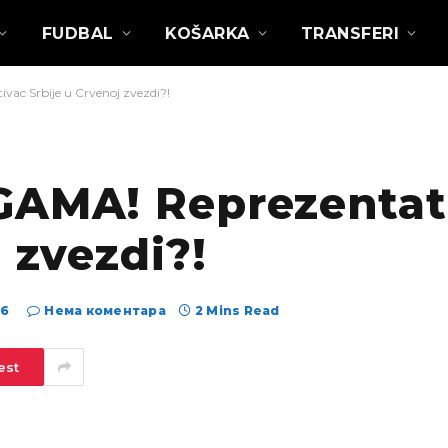
FUDBAL
KOŠARKA
TRANSFERI
ac Srbije u Crvenoj zvezdi?!
GAMA! Reprezentat
 zvezdi?!
26
Нема коментара
2 Mins Read
est