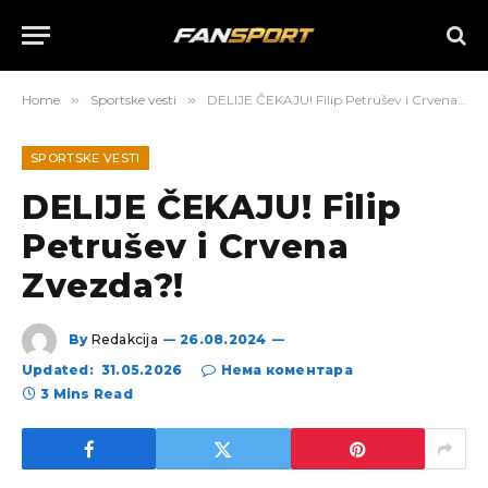
Home
»
Sportske vesti
»
DELIJE ČEKAJU! Filip Petrušev i Crvena Zvezda?!
SPORTSKE VESTI
DELIJE ČEKAJU! Filip
Petrušev i Crvena
Zvezda?!
By
Redakcija
26.08.2024
Updated:
31.05.2026
Нема коментара
3 Mins Read