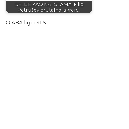
DELIJE KAO NA IGLAMA! Filip
Petrušev brutalno iskren…
O ABA ligi i KLS.