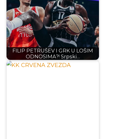
FILIP PETRUŠEV I GRK U LOŠIM
ODNOSIMA?! Srpski…