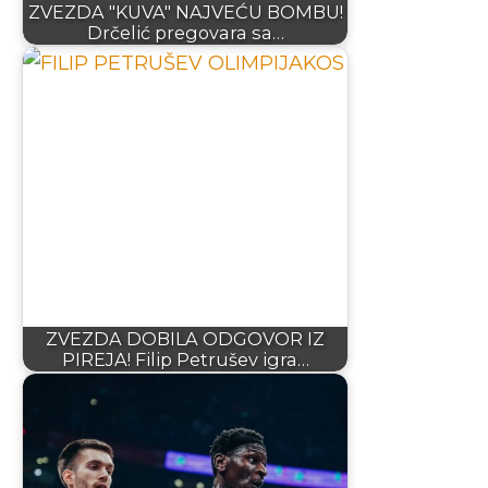
ZVEZDA "KUVA" NAJVEĆU BOMBU!
Drčelić pregovara sa…
ZVEZDA DOBILA ODGOVOR IZ
PIREJA! Filip Petrušev igra…