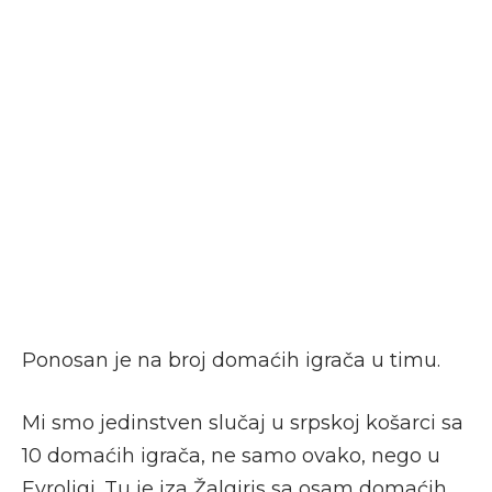
Ponosan je na broj domaćih igrača u timu.
Mi smo jedinstven slučaj u srpskoj košarci sa
10 domaćih igrača, ne samo ovako, nego u
Evroligi. Tu je iza Žalgiris sa osam domaćih