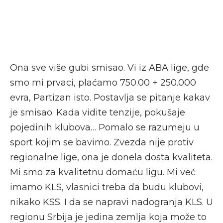
Ona sve više gubi smisao. Vi iz ABA lige, gde
smo mi prvaci, plaćamo 750.00 + 250.000
evra, Partizan isto. Postavlja se pitanje kakav
je smisao. Kada vidite tenzije, pokušaje
pojedinih klubova… Pomalo se razumeju u
sport kojim se bavimo. Zvezda nije protiv
regionalne lige, ona je donela dosta kvaliteta.
Mi smo za kvalitetnu domaću ligu. Mi već
imamo KLS, vlasnici treba da budu klubovi,
nikako KSS. I da se napravi nadogranja KLS. U
regionu Srbija je jedina zemlja koja može to