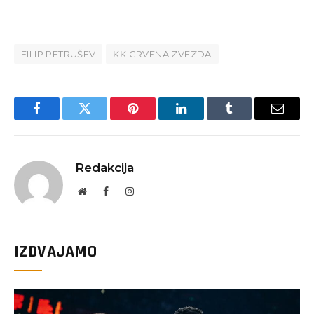
FILIP PETRUŠEV
KK CRVENA ZVEZDA
Facebook
Twitter
Pinterest
LinkedIn
Tumblr
Email
Redakcija
Website
Facebook
Instagram
IZDVAJAMO