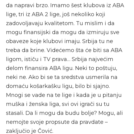
da napravi brzo. Imamo šest klubova iz ABA
lige, tri iz ABA 2 lige, još nekoliko koji
zadovoljavaju kvalitetom. Tu mislim i da
mogu finansijski da mogu da izmiruju sve
obaveze koje klubovi imaju. Srbija tu ne
treba da brine. Videćemo šta će biti sa ABA
ligom, ističu i TV prava… Srbija najvećim
delom finansira ABA ligu. Neki to poštuju,
neki ne. Ako bi se ta sredstva usmerila na
domaću košarkašku ligu, bilo bi sjajno.
Mnogi se vade na te lige i kada je u pitanju
muška i ženska liga, svi ovi igrači su tu
stasali. Da li mogu da budu bolje? Mogu, ali
nemojte svoje propsute da pravdate –
zaključio je Čović.