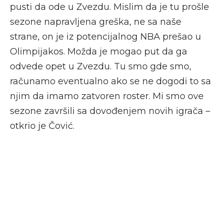
pusti da ode u Zvezdu. Mislim da je tu prošle
sezone napravljena greška, ne sa naše
strane, on je iz potencijalnog NBA prešao u
Olimpijakos. Možda je mogao put da ga
odvede opet u Zvezdu. Tu smo gde smo,
računamo eventualno ako se ne dogodi to sa
njim da imamo zatvoren roster. Mi smo ove
sezone završili sa dovođenjem novih igrača –
otkrio je Čović.