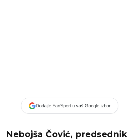
Dodajte FanSport u vaš Google izbor
Nebojša Čović, predsednik