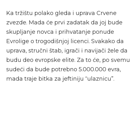
Ka tržištu polako gleda i uprava Crvene
zvezde. Mada će prvi zadatak da joj bude
skupljanje novca i prihvatanje ponude
Evrolige o trogodišnjoj licenci. Svakako da
uprava, stručni štab, igrači i navijači žele da
budu deo evropske elite. Za to će, po svemu
sudeći da bude potrebno 5.000.000 evra,
mada traje bitka za jeftiniju “ulaznicu”.