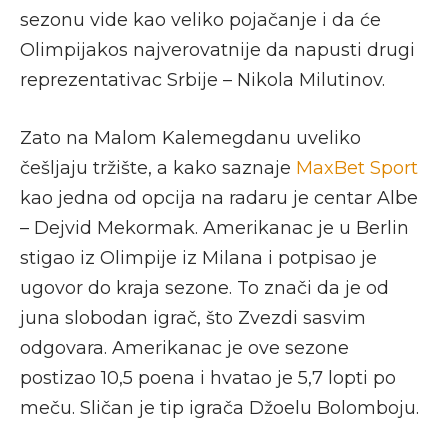
sezonu vide kao veliko pojačanje i da će
Olimpijakos najverovatnije da napusti drugi
reprezentativac Srbije – Nikola Milutinov.
Zato na Malom Kalemegdanu uveliko
češljaju tržište, a kako saznaje
MaxBet Sport
kao jedna od opcija na radaru je centar Albe
– Dejvid Mekormak. Amerikanac je u Berlin
stigao iz Olimpije iz Milana i potpisao je
ugovor do kraja sezone. To znači da je od
juna slobodan igrač, što Zvezdi sasvim
odgovara. Amerikanac je ove sezone
postizao 10,5 poena i hvatao je 5,7 lopti po
meču. Sličan je tip igrača Džoelu Bolomboju.