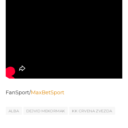
FanSport/
MaxBetSport
ALBA
DEJVID MEKORMAK
KK CRVENA ZVEZDA