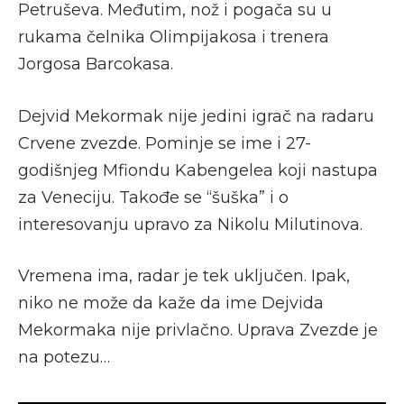
Petruševa. Međutim, nož i pogača su u
rukama čelnika Olimpijakosa i trenera
Jorgosa Barcokasa.
Dejvid Mekormak nije jedini igrač na radaru
Crvene zvezde. Pominje se ime i 27-
godišnjeg Mfiondu Kabengelea koji nastupa
za Veneciju. Takođe se “šuška” i o
interesovanju upravo za Nikolu Milutinova.
Vremena ima, radar je tek uključen. Ipak,
niko ne može da kaže da ime Dejvida
Mekormaka nije privlačno. Uprava Zvezde je
na potezu…