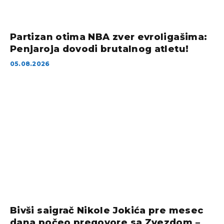
Partizan otima NBA zver evroligašima:
Penjaroja dovodi brutalnog atletu!
05.08.2026
Bivši saigrač Nikole Jokića pre mesec
dana počeo pregovore sa Zvezdom –