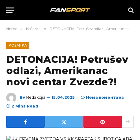
Home
»
Košarka
»
DETONACIJA! Petrušev odlazi, Amerikanac novi centar Zvezde?!
KOŠARKA
DETONACIJA! Petrušev
odlazi, Amerikanac
novi centar Zvezde?!
By
Redakcija
15.04.2025
Нема коментара
2 Mins Read