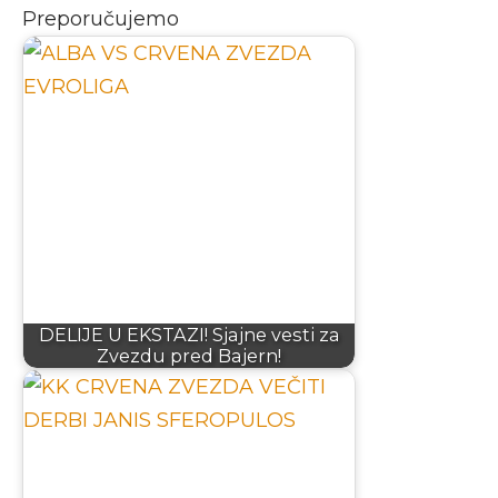
Preporučujemo
DELIJE U EKSTAZI! Sjajne vesti za
Zvezdu pred Bajern!