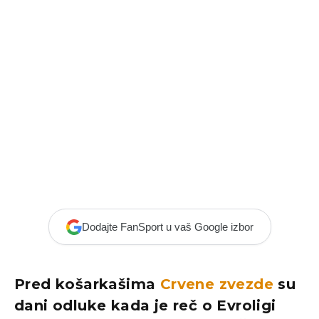
Dodajte FanSport u vaš Google izbor
Pred košarkašima
Crvene zvezde
su
dani odluke kada je reč o Evroligi