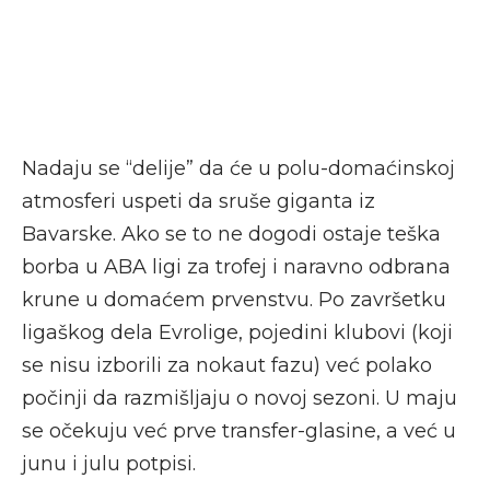
Nadaju se “delije” da će u polu-domaćinskoj
atmosferi uspeti da sruše giganta iz
Bavarske. Ako se to ne dogodi ostaje teška
borba u ABA ligi za trofej i naravno odbrana
krune u domaćem prvenstvu. Po završetku
ligaškog dela Evrolige, pojedini klubovi (koji
se nisu izborili za nokaut fazu) već polako
počinji da razmišljaju o novoj sezoni. U maju
se očekuju već prve transfer-glasine, a već u
junu i julu potpisi.