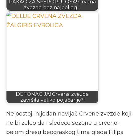
PAKAO ZA SFEROPULOSA! Crvena
zvezda bez najboljeg…
DETONACIJA! Crvena zvezda
završila veliko pojačanje?!
Ne postoji nijedan navijač Crvene zvezde koji
ne bi želeo da i sledeće sezone u crveno-
belom dresu beograskog tima gleda Filipa