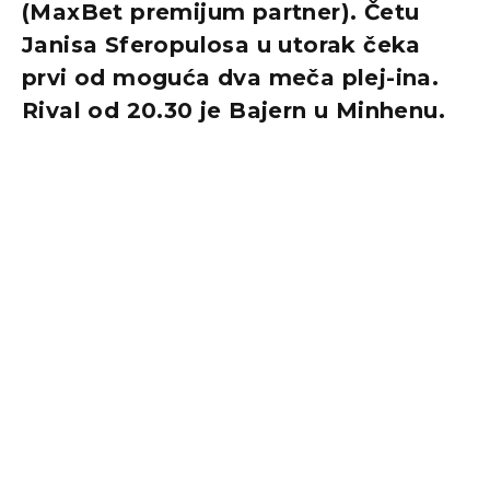
(MaxBet premijum partner). Četu
Janisa Sferopulosa u utorak čeka
prvi od moguća dva meča plej-ina.
Rival od 20.30 je Bajern u Minhenu.