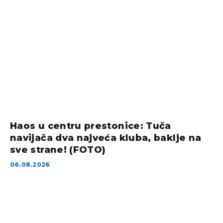
Haos u centru prestonice: Tuča
navijača dva najveća kluba, baklje na
sve strane! (FOTO)
06.08.2026