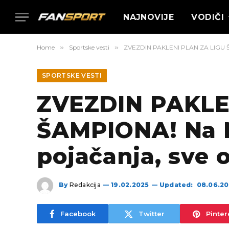
NAJNOVIJE
VODIČI
Home
»
Sportske vesti
»
ZVEZDIN PAKLENI PLAN ZA LIGU ŠAM
SPORTSKE VESTI
ZVEZDIN PAKLE
ŠAMPIONA! Na M
pojačanja, sve o
By
Redakcija
19.02.2025
Updated:
08.06.2
Facebook
Twitter
Pinter