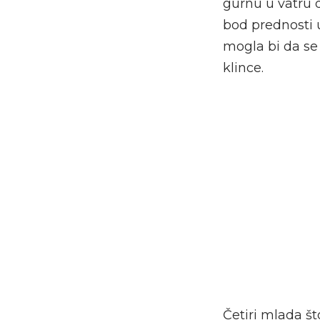
gurnu u vatru d
bod prednosti u
mogla bi da se 
klince.
Četiri mlada š