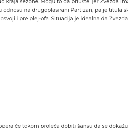
o kraja sezone. Mogu to da priušte, jer Zvezda im
 odnosu na drugoplasirani Partizan, pa je titula s
osvoji i pre plej-ofa. Situacija je idealna da Zvezd
topera će tokom proleća dobiti šansu da se dokažu