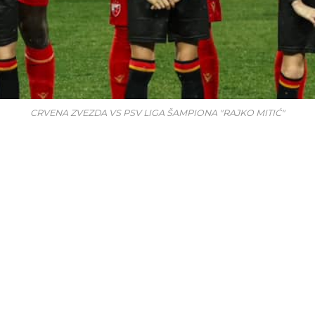
CRVENA ZVEZDA VS PSV LIGA ŠAMPIONA "RAJKO MITIĆ"