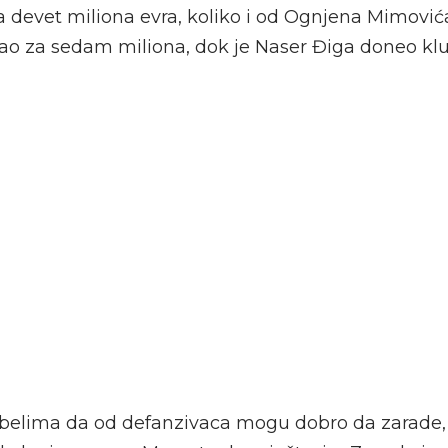
 devet miliona evra, koliko i od Ognjena Mimovića
išao za sedam miliona, dok je Naser Điga doneo kl
-belima da od defanzivaca mogu dobro da zarade,