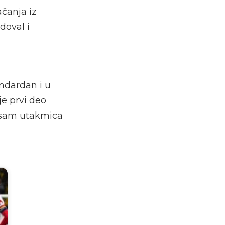
čanja iz
doval i
andardan i u
je prvi deo
 osam utakmica