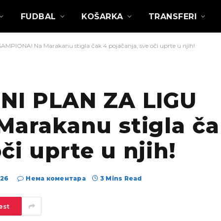
FUDBAL
KOŠARKA
TRANSFERI
PIONA! Na Marakanu stigla čak 4 pojačanja, sve oči uprte u njih!
NI PLAN ZA LIGU
arakanu stigla ča
či uprte u njih!
026
Нема коментара
3 Mins Read
est