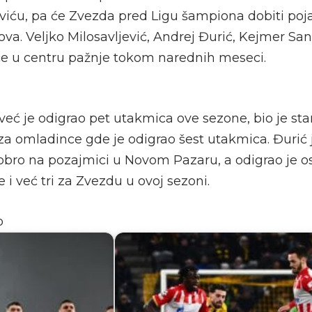
viću, pa će Zvezda pred Ligu šampiona dobiti poja
va. Veljko Milosavljević, Andrej Đurić, Kejmer San
će u centru pažnje tokom narednih meseci.
već je odigrao pet utakmica ove sezone, bio je st
za omladince gde je odigrao šest utakmica. Đurić 
obro na pozajmici u Novom Pazaru, a odigrao je
i već tri za Zvezdu u ovoj sezoni.
o