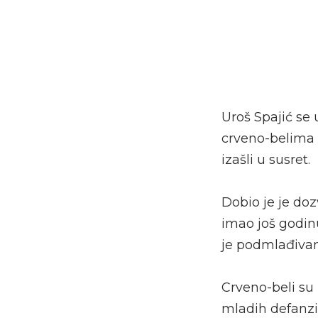
Uroš Spajić se
crveno-belima 
izašli u susret.
Dobio je je doz
imao još godinu
je podmlađivan
Crveno-beli su 
mladih defanziv