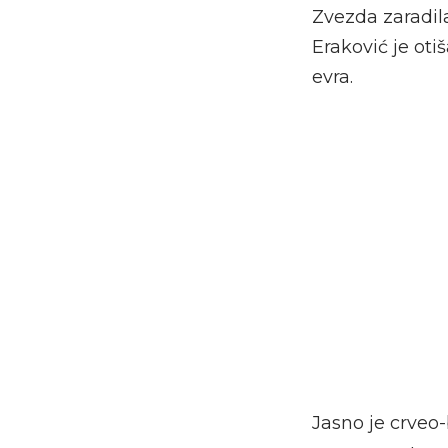
Zvezda zaradila
Eraković je ot
evra.
Jasno je crveo