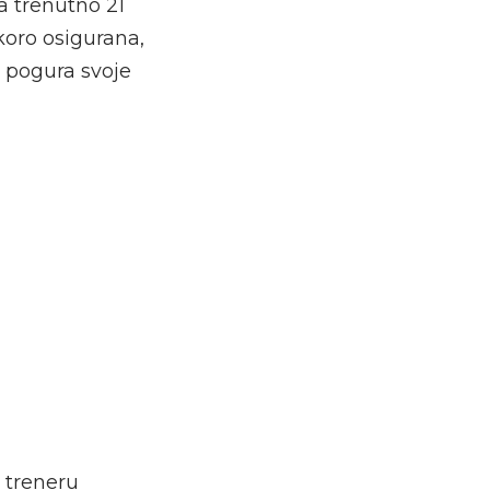
a trenutno 21
koro osigurana,
a pogura svoje
 treneru