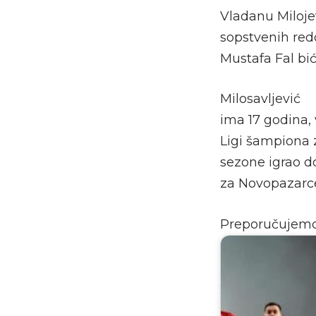
Vladanu Miloje
sopstvenih redo
Mustafa Fal bi
Milosavljević
ima 17 godina, 
Ligi šampiona 
sezone igrao d
za Novopazarce 
Preporučujem