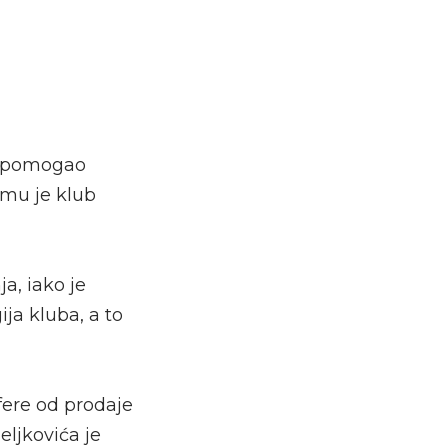
, pomogao
 mu je klub
a, iako je
ja kluba, a to
sfere od prodaje
eljkovića je