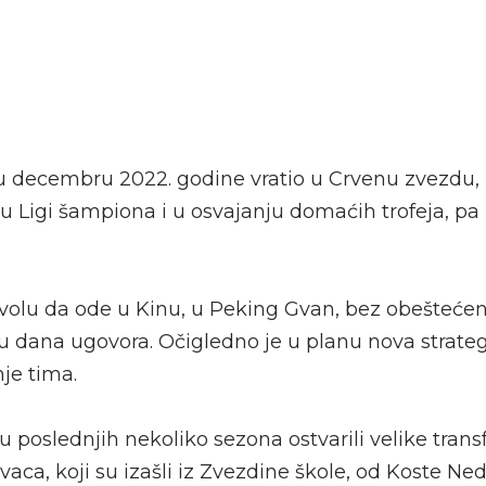
 u decembru 2022. godine vratio u Crvenu zvezdu
u Ligi šampiona i u osvajanju domaćih trofeja, pa
volu da ode u Kinu, u Peking Gvan, bez obeštećenj
 dana ugovora. Očigledno je u planu nova strategi
je tima.
u poslednjih nekoliko sezona ostvarili velike tran
aca, koji su izašli iz Zvezdine škole, od Koste Ned