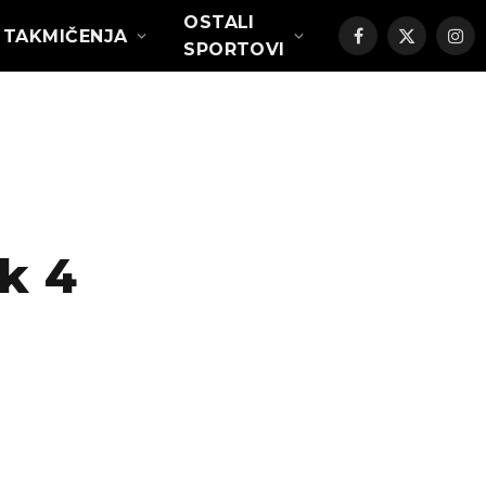
OSTALI
TAKMIČENJA
Facebook
X
Ins
SPORTOVI
(Twitter)
k 4