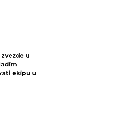
e zvezde u
ladim
vati ekipu u