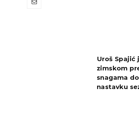
Uroš Spajić 
zimskom pre
snagama doče
nastavku sez