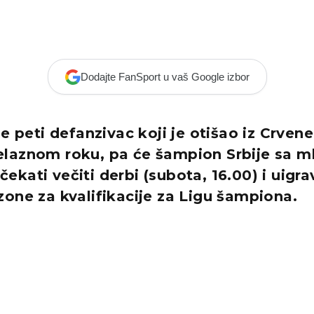
Dodajte FanSport u vaš Google izbor
je peti defanzivac koji je otišao iz Crven
laznom roku, pa će šampion Srbije sa m
kati večiti derbi (subota, 16.00) i uigra
one za kvalifikacije za Ligu šampiona.